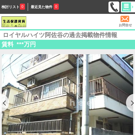
0
0
検討リスト
最近見た物件
お問合せ
ロイヤルハイツ阿佐谷の過去掲載物件情報
賃料
***
万円