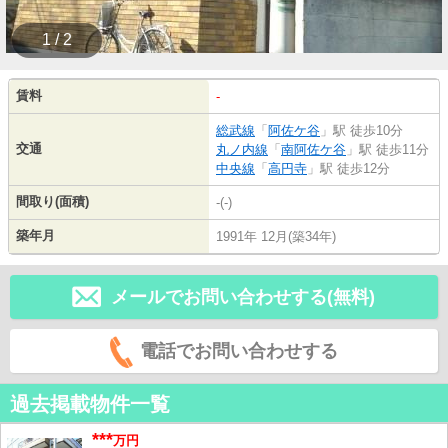
1 / 2
賃料
-
総武線
「
阿佐ケ谷
」駅 徒歩10分
交通
丸ノ内線
「
南阿佐ケ谷
」駅 徒歩11分
中央線
「
高円寺
」駅 徒歩12分
間取り(面積)
-(-)
築年月
1991年 12月(築34年)
メールでお問い合わせする(無料)
電話でお問い合わせする
過去掲載物件一覧
***
万円