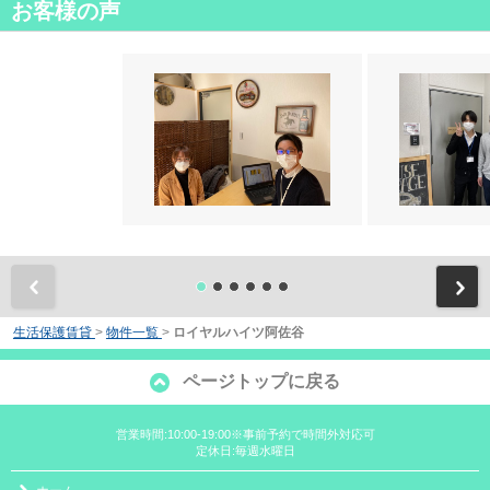
お客様の声
前
生活保護賃貸
>
物件一覧
>
ロイヤルハイツ阿佐谷
ページトップに戻る
営業時間:10:00-19:00※事前予約で時間外対応可
定休日:毎週水曜日