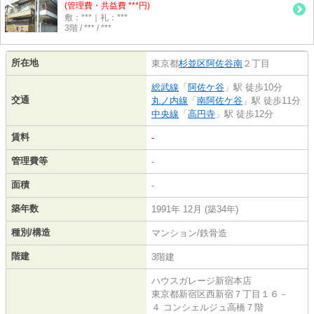
(管理費・共益費 ***円)
敷：***｜礼：***
3階 / *** / ***
所在地
東京都
杉並区
阿佐谷南
２丁目
総武線
「
阿佐ケ谷
」駅 徒歩10分
交通
丸ノ内線
「
南阿佐ケ谷
」駅 徒歩11分
中央線
「
高円寺
」駅 徒歩12分
賃料
-
管理費等
-
面積
-
築年数
1991年 12月 (築34年)
種別/構造
マンション/鉄骨造
階建
3階建
ハウスガレージ新宿本店
東京都新宿区西新宿７丁目１６－
４ コンシェルジュ高橋７階