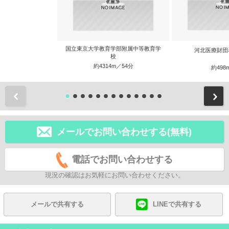
国立東京大学教育学部附属中等教育学
河北医療財団
校
約4314m／54分
約498
前
メールでお問い合わせする(無料)
電話でお問い合わせする
現況の確認はお気軽にお問い合わせください。
メールで共有する
LINEで共有する