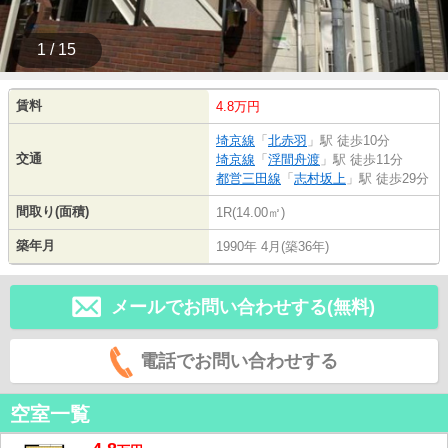
1 / 15
賃料
4.8万円
埼京線
「
北赤羽
」駅 徒歩10分
交通
埼京線
「
浮間舟渡
」駅 徒歩11分
都営三田線
「
志村坂上
」駅 徒歩29分
間取り(面積)
1R(14.00㎡)
築年月
1990年 4月(築36年)
メールでお問い合わせする(無料)
電話でお問い合わせする
空室一覧