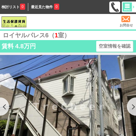
0
0
検討リスト
最近見た物件
お問合せ
ロイヤルパレス6（
1
室）
賃料
4.8万円
空室情報を確認