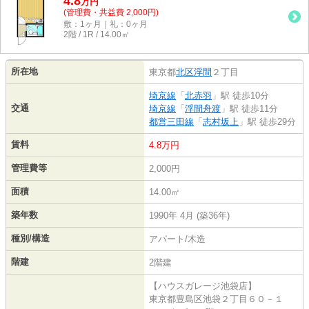
4.8
万
円
(管理費・共益費 2,000円)
敷：1ヶ月｜礼：0ヶ月
2階 / 1R / 14.00㎡
所在地
東京都
北区
浮間
２丁目
埼京線
「
北赤羽
」駅 徒歩10分
交通
埼京線
「
浮間舟渡
」駅 徒歩11分
都営三田線
「
志村坂上
」駅 徒歩29分
賃料
4.8万円
管理費等
2,000円
面積
14.00㎡
築年数
1990年 4月 (築36年)
種別/構造
アパート/木造
階建
2階建
【ハウスガレージ池袋店】
東京都豊島区池袋２丁目６０－１