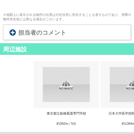
※地図上に表示される物件の位置は付近住所に所在することを表すものであり、実際の
物件所在地とは異なる場合がございます。
担当者のコメント
周辺施設
東京都立板橋看護専門学校
日本大学医学部
約392m／5分
約1384