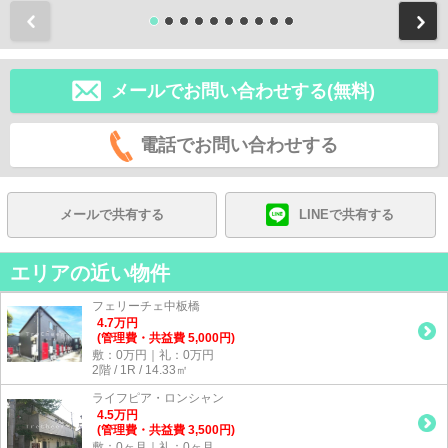
前
メールでお問い合わせする(無料)
電話でお問い合わせする
メールで共有する
LINEで共有する
エリアの近い物件
フェリーチェ中板橋
4.7
万
円
(管理費・共益費 5,000円)
敷：0万円｜礼：0万円
2階 / 1R / 14.33㎡
ライフピア・ロンシャン
4.5
万
円
(管理費・共益費 3,500円)
敷：0ヶ月｜礼：0ヶ月