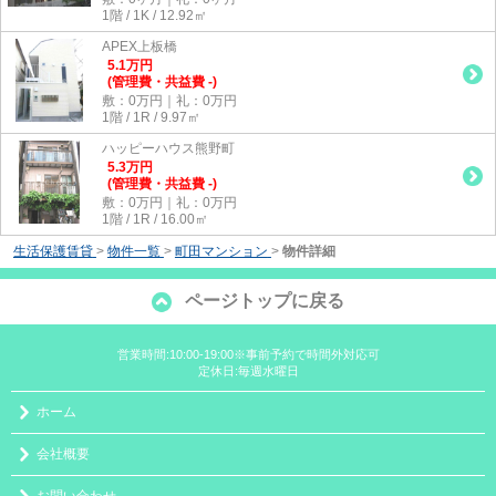
1階 / 1K / 12.92㎡
APEX上板橋
5.1
万
円
(管理費・共益費 -)
敷：0万円｜礼：0万円
1階 / 1R / 9.97㎡
ハッピーハウス熊野町
5.3
万
円
(管理費・共益費 -)
敷：0万円｜礼：0万円
1階 / 1R / 16.00㎡
生活保護賃貸
>
物件一覧
>
町田マンション
>
物件詳細
ページトップに戻る
営業時間:10:00-19:00※事前予約で時間外対応可
定休日:毎週水曜日
ホーム
会社概要
お問い合わせ