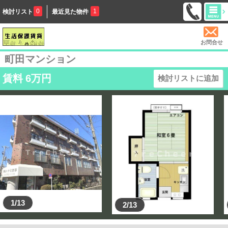
0
1
検討リスト
最近見た物件
お問合せ
町田マンション
賃料
6
万円
検討リストに追加
1/13
2/13