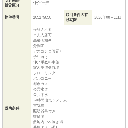
取引態様/
仲介/一般
賃貸区分
取引条件の有
物件番号
105179850
2026年08月11日
効期限
保証人不要
２人入居可
高齢者相談
分割可
ガスコンロ設置可
学生向け
仲介手数料半額
室内洗濯機置場
フローリング
バルコニー
都市ガス
公営水道
公共下水
24時間換気システム
電気有
設備条件
照明器具付き
駐輪場
敷地内ごみ置き場
外観タイル張り