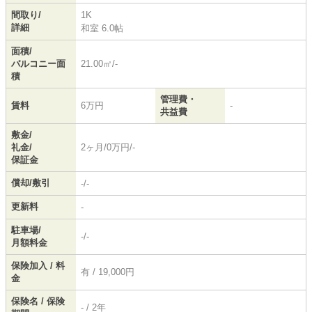
間取り/
1K
詳細
和室 6.0帖
面積/
バルコニー面
21.00㎡/-
積
管理費・
賃料
6万円
-
共益費
敷金/
礼金/
2ヶ月/0万円/-
保証金
償却/敷引
-/-
更新料
-
駐車場/
-/-
月額料金
保険加入 / 料
有 / 19,000円
金
保険名 / 保険
- / 2年