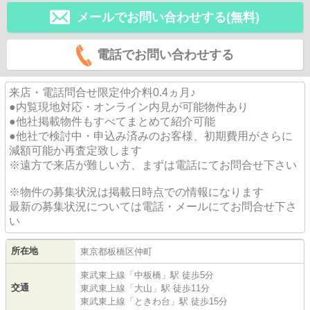
メールでお問い合わせする(無料)
電話でお問い合わせする
来店・電話問合せ限定仲介料0.4ヵ月♪
●内覧現地対応・オンライン内見が可能物件あり
●他社掲載物件もすべてまとめて紹介可能
●他社で検討中・申込み済みのお客様、初期費用がさらに
減額可能か再査定致します
※遠方で来店が難しい方、まずは電話にてお問合せ下さい
※物件の募集状況は掲載日時点での情報になります
最新の募集状況については電話・メールにてお問合せ下さ
い
所在地
東京都
板橋区
仲町
東武東上線
「
中板橋
」駅 徒歩5分
交通
東武東上線
「
大山
」駅 徒歩11分
東武東上線
「
ときわ台
」駅 徒歩15分