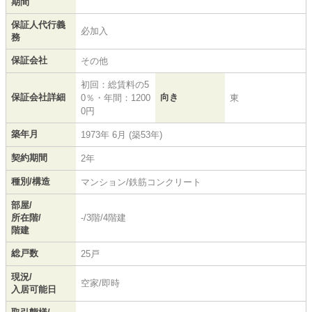
期間
保証人代行義
必加入
務
保証会社
その他
初回：総賃料の5
保証会社詳細
向き
0％・年間：1200
東
0円
築年月
1973年 6月 (築53年)
契約期間
2年
種別/構造
マンション/鉄筋コンクリート
部屋/
所在階/
-/3階/4階建
階建
総戸数
25戸
現況/
空家/即時
入居可能日