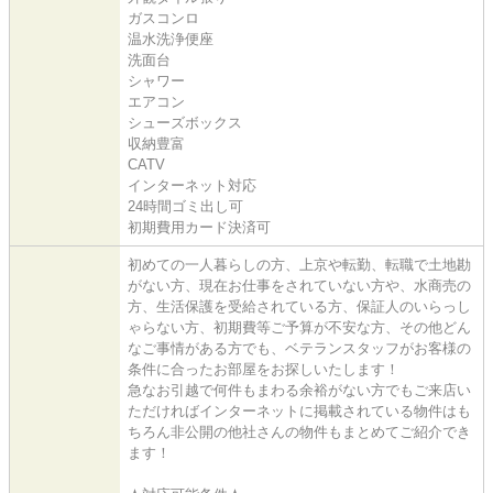
ガスコンロ
温水洗浄便座
洗面台
シャワー
エアコン
シューズボックス
収納豊富
CATV
インターネット対応
24時間ゴミ出し可
初期費用カード決済可
初めての一人暮らしの方、上京や転勤、転職で土地勘
がない方、現在お仕事をされていない方や、水商売の
方、生活保護を受給されている方、保証人のいらっし
ゃらない方、初期費等ご予算が不安な方、その他どん
なご事情がある方でも、ベテランスタッフがお客様の
条件に合ったお部屋をお探しいたします！
急なお引越で何件もまわる余裕がない方でもご来店い
ただければインターネットに掲載されている物件はも
ちろん非公開の他社さんの物件もまとめてご紹介でき
ます！