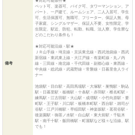
★対応可能条件★
ペット可、楽器可、バイク可、タワーマンション、ア
パート、一戸建て、ルームシェア、二人入居可、学生
可、生活保護可、無職可、フリーター、保証人無、母
子家庭、シングルマザー、保証人不要、女性限定、学
生限定、駅近、防犯、転勤、転職、法人寮、学生寮な
どのこだわり条件も！
★対応可能沿線・駅★
ＪＲ山手線・埼京線・京浜東北線・西武池袋線・西武
新宿線・東武東上線・大江戸線・有楽町線・丸ノ内
備考
線・三田線・南北線・千代田線・副都心線・東西線・
中央線・総武線・武蔵野線・常磐線・日暮里舎人ライ
ナー
池袋駅・目白駅・高田馬場駅・大塚駅・巣鴨駅・駒込
駅・日暮里駅・板橋駅・十条駅・赤羽駅・椎名町駅・
練馬駅・江古田駅・大山駅・成増駅・小竹向原駅・要
町駅・王子駅・川口駅・板橋本町駅・西台駅・雑司が
谷駅・江戸川橋駅・早稲田駅・神楽坂駅・茗荷谷駅・
後楽園駅・御茶ノ水駅・白山駅・東大前駅・千駄木
駅・南千十駅・飯田橋駅・町屋駅など様々な沿線、駅
でも！