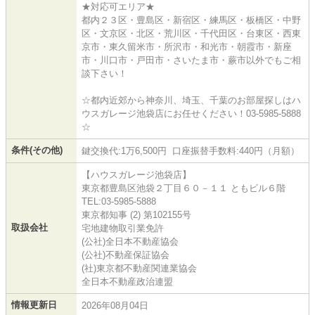
★対応可エリア★
都内２３区・豊島区・新宿区・練馬区・板橋区・中野
区・文京区・北区・荒川区・千代田区・台東区・西東
京市・東久留米市・所沢市・和光市・朝霞市・新座
市・川口市・戸田市・さいたま市・蕨市以外でもご相
談下さい！
☆都内近郊から神奈川、埼玉、千葉のお部屋探しはハ
ウスガレージ池袋店にお任せください！03-5985-5888
☆
条件(その他)
鍵交換代:1万6,500円 口座振替手数料:440円（月額）
【ハウスガレージ池袋店】
東京都豊島区池袋２丁目６０－１１ ともビル６階
TEL:03-5985-5888
東京都知事 (2) 第102155号
取扱会社
宅地建物取引業免許
(公社)全日本不動産協会
(公社)不動産保証協会
(社)東京都不動産関連業協会
全日本不動産政治連盟
情報更新日
2026年08月04日