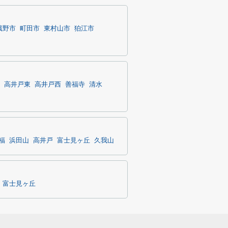
蔵野市
町田市
東村山市
狛江市
高井戸東
高井戸西
善福寺
清水
福
浜田山
高井戸
富士見ヶ丘
久我山
富士見ヶ丘