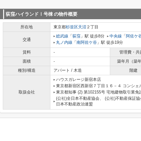
荻窪ハイランドⅠ号棟
の物件概要
所在地
東京都
杉並区
天沼
２丁目
総武線
「
荻窪
」駅 徒歩8分
中央線
「
阿佐ケ
交通
丸ノ内線
「
南阿佐ケ谷
」駅 徒歩19分
賃料
-
管理費・共
面積
-
築年月（築
種別/構造
アパート / 木造
階建
ハウスガレージ新宿本店
東京都新宿区西新宿７丁目１６－４ コンシェ
取扱会社
東京都知事 (2) 第102155号 宅地建物取引業免
(公社)全日本不動産協会、 (公社)不動産保証協
日本不動産政治連盟