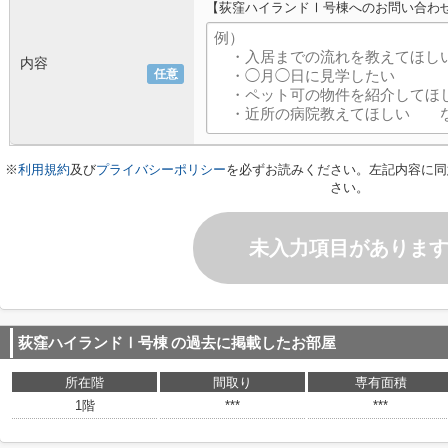
【荻窪ハイランドⅠ号棟へのお問い合わ
内容
任意
※
利用規約
及び
プライバシーポリシー
を必ずお読みください。左記内容に同
さい。
未入力項目がありま
荻窪ハイランドⅠ号棟
の過去に掲載したお部屋
所在階
間取り
専有面積
1階
***
***