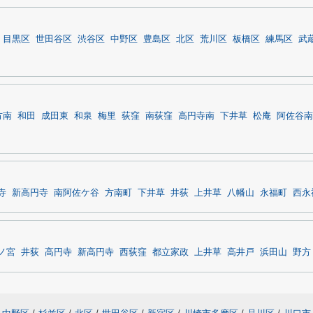
目黒区
世田谷区
渋谷区
中野区
豊島区
北区
荒川区
板橋区
練馬区
武
方南
和田
成田東
和泉
梅里
荻窪
南荻窪
高円寺南
下井草
松庵
阿佐谷南
寺
新高円寺
南阿佐ケ谷
方南町
下井草
井荻
上井草
八幡山
永福町
西永
ノ宮
井荻
高円寺
新高円寺
西荻窪
都立家政
上井草
高井戸
浜田山
野方