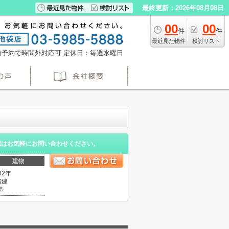
最終更新：2026年08月08日
00
00
件
件
最近見た物件
検討リスト
※事前予約で時間外対応可
定休日：毎週水曜日
認はお気軽にお問い合わせください。
建物
42年
階建
造