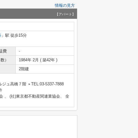
情報の見方
【アパート】
谷
」駅 徒歩15分
益費
-
年数）
1984年 2月 ( 築42年 )
2階建
ルジュ高橋７階
TEL:03-5337-7888
許
会 、 (社)東京都不動産関連業協会、 全