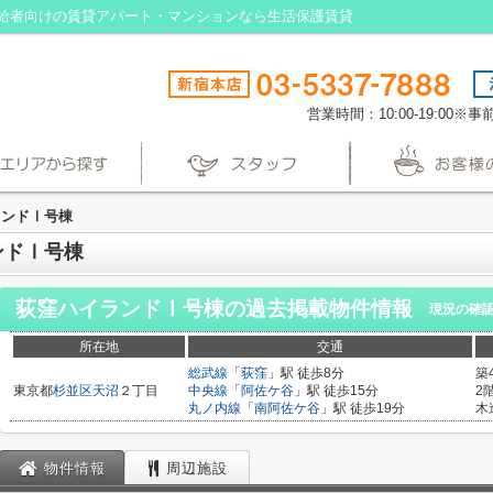
給者向けの賃貸アパート・マンションなら生活保護賃貸
営業時間：10:00-19:00
ランドⅠ号棟
ンドⅠ号棟
荻窪ハイランドⅠ号棟
の過去掲載物件情報
現況の確
所在地
交通
総武線
「
荻窪
」駅 徒歩8分
築
東京都
杉並区
天沼
２丁目
中央線
「
阿佐ケ谷
」駅 徒歩15分
2
丸ノ内線
「
南阿佐ケ谷
」駅 徒歩19分
木
物件情報
周辺施設