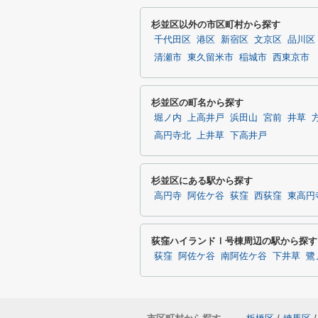
杉並区以外の市区町村から探す
千代田区
港区
新宿区
文京区
品川区
清瀬市
東久留米市
稲城市
西東京市
杉並区の町名から探す
堀ノ内
上高井戸
浜田山
宮前
井草
高円寺北
上井草
下高井戸
杉並区にある駅から探す
高円寺
阿佐ケ谷
荻窪
西荻窪
東高円
荻窪ハイランドⅠ号棟周辺の駅から探す
荻窪
阿佐ケ谷
南阿佐ケ谷
下井草
鷺