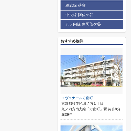
総武線 荻窪
中央線 阿佐ケ谷
丸ノ内線 南阿佐ケ谷
おすすめ物件
エヴェナール方南町
東京都杉並区堀ノ内１丁目
丸ノ内方南支線「方南町」駅 徒歩8分
築39年