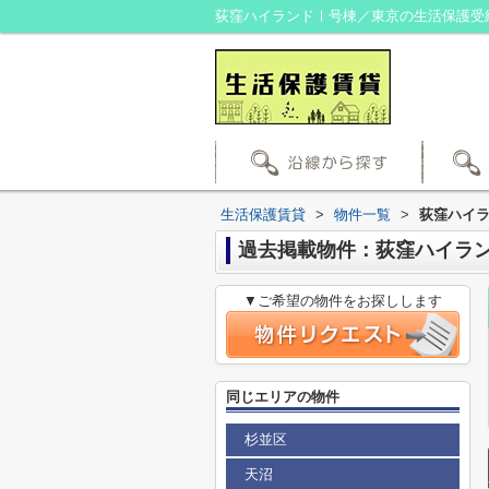
荻窪ハイランドⅠ号棟／東京の生活保護受
生活保護賃貸
>
物件一覧
>
荻窪ハイ
過去掲載物件：荻窪ハイラ
▼ご希望の物件をお探しします
同じエリアの物件
杉並区
天沼