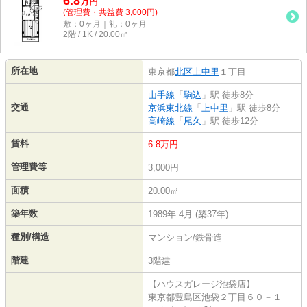
6.8
万
円
(管理費・共益費 3,000円)
敷：0ヶ月｜礼：0ヶ月
2階 / 1K / 20.00㎡
所在地
東京都
北区
上中里
１丁目
山手線
「
駒込
」駅 徒歩8分
交通
京浜東北線
「
上中里
」駅 徒歩8分
高崎線
「
尾久
」駅 徒歩12分
賃料
6.8万円
管理費等
3,000円
面積
20.00㎡
築年数
1989年 4月 (築37年)
種別/構造
マンション/鉄骨造
階建
3階建
【ハウスガレージ池袋店】
東京都豊島区池袋２丁目６０－１