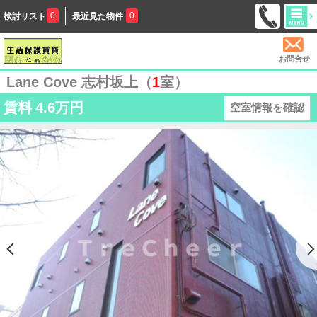
0
0
検討リスト
最近見た物件
お問合せ
Lane Cove 志村坂上（
1
室）
賃料
4.6万円
空室情報を確認