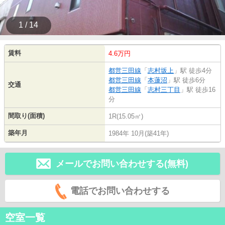
1 / 14
賃料
4.6万円
都営三田線
「
志村坂上
」駅 徒歩4分
都営三田線
「
本蓮沼
」駅 徒歩6分
交通
都営三田線
「
志村三丁目
」駅 徒歩16
分
間取り(面積)
1R(15.05㎡)
築年月
1984年 10月(築41年)
メールでお問い合わせする(無料)
電話でお問い合わせする
空室一覧