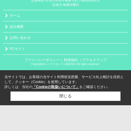
営業時間:10:00-19:00※事前予約で時間外対応可
定休日:毎週水曜日
ホーム
会社概要
お問い合わせ
PCサイト
プライバシーポリシー
利用規約
｜アクセスマップ
｜
Copyright(c) ハウスガレージ新宿本店 All rights reserved.
当サイトでは、お客様の当サイト利用状況把握、サービス向上検討を目的と
して、クッキー（Cookie）を使用しています。
詳しくは、当社の
「Cookieの取扱いについて」
をご確認ください。
閉じる