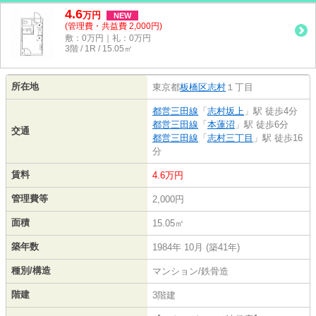
4.6
万
円
NEW
(管理費・共益費 2,000円)
敷：0万円｜礼：0万円
3階 / 1R / 15.05㎡
所在地
東京都
板橋区
志村
１丁目
都営三田線
「
志村坂上
」駅 徒歩4分
都営三田線
「
本蓮沼
」駅 徒歩6分
交通
都営三田線
「
志村三丁目
」駅 徒歩16
分
賃料
4.6万円
管理費等
2,000円
面積
15.05㎡
築年数
1984年 10月 (築41年)
種別/構造
マンション/鉄骨造
階建
3階建