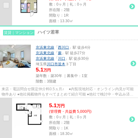
敷：0ヶ月｜礼：0ヶ月
所在階：2階
間取り：1R
面積：13.30㎡
ハイツ若草
賃貸｜マンション
京浜東北線
「
西川口
」駅 徒歩4分
京浜東北線
「
蕨
」駅 徒歩27分
京浜東北線
「
川口
」駅 徒歩30分
埼玉県
川口市
並木
３丁目
5.1
万円
築年数：築30年 ｜募集中：
1室
階数：3階建
来店・電話問合せ限定仲介料0.5ヵ月♪ ●内覧現地対応・オンライン内見が可能
物件あり ●他社掲載物件もすべてまとめて紹介可能 ●他社で検討中・申込み済み
のお客様、初期費用がさらに...
5.1
万
円
(管理費・共益費 5,000円)
敷：0ヶ月｜礼：0ヶ月
所在階：2階
間取り：1K
面積：18.30㎡