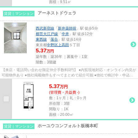
面積：9.51㎡
アーネストドウェラ
賃貸｜マンション
西武新宿線
「
新井薬師前
」駅 徒歩5分
都営大江戸線
「
中井
」駅 徒歩12分
東西線
「
落合
」駅 徒歩14分
東京都
中野区
上高田
５丁目
5.37
万円
築年数：築36年 ｜募集中：
1室
階数：3階建
【来店・電話問い合わせ限定仲介手数料0円】 ●内覧現地対応・オンライン内見が
可能物件あり ●他社掲載物件もすべてまとめて紹介可能 ●他社で検討中・申込み
済みのお客様、初期費用がさ...
5.37
万
円
(管理費・共益費 -)
敷：1ヶ月｜礼：0ヶ月
所在階：3階
間取り：1K
面積：20.00㎡
ホーユウコンフォルト板橋本町
賃貸｜マンション