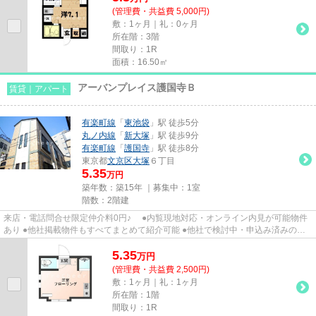
(管理費・共益費 5,000円)
敷：1ヶ月｜礼：0ヶ月
所在階：3階
間取り：1R
面積：16.50㎡
アーバンプレイス護国寺Ｂ
賃貸｜アパート
有楽町線
「
東池袋
」駅 徒歩5分
丸ノ内線
「
新大塚
」駅 徒歩9分
有楽町線
「
護国寺
」駅 徒歩8分
東京都
文京区
大塚
６丁目
5.35
万円
築年数：築15年 ｜募集中：
1室
階数：2階建
来店・電話問合せ限定仲介料0円♪ ●内覧現地対応・オンライン内見が可能物件
あり ●他社掲載物件もすべてまとめて紹介可能 ●他社で検討中・申込み済みのお
客様、初期費用がさらに減額...
5.35
万
円
(管理費・共益費 2,500円)
敷：1ヶ月｜礼：1ヶ月
所在階：1階
間取り：1R