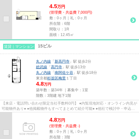
申込み済みのお客様、初期費...
4.5
万
円
(管理費・共益費 7,000円)
敷：0ヶ月｜礼：0ヶ月
所在階：6階
間取り：1R
面積：12.45㎡
15ビル
賃貸｜マンション
丸ノ内線
「
新高円寺
」駅 徒歩2分
総武線
「
高円寺
」駅 徒歩13分
丸ノ内線
「
南阿佐ケ谷
」駅 徒歩18分
東京都
杉並区
梅里
１丁目
4.8
万円
築年数：築34年 ｜募集中：
1室
階数：3階建 地下1階
【来店・電話問い合わせ限定当社手数料0円】 ●内覧現地対応・オンライン内見が
可能物件あり● ●他掲載物件もすべてまとめて紹介可能● ●他社で検討中・申込み
済みのお客様、初期費用が...
4.8
万
円
(管理費・共益費 -)
敷：0ヶ月｜礼：0ヶ月
所在階：3階