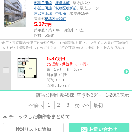
都営三田線
「
板橋本町
」駅 徒歩4分
都営三田線
「
板橋区役所前
」駅 徒歩13分
東武東上線
「
中板橋
」駅 徒歩15分
東京都
板橋区
大和町
5.37
万円
築年数：築37年 ｜募集中：
1室
階数：5階建
来店・電話問合せ限定仲介料0円♪ ●内覧現地対応・オンライン内見が可能物件
あり ●他社掲載物件もすべてまとめて紹介可能 ●他社で検討中・申込み済みのお
客様、初期費用がさらに減額...
5.37
万
円
(管理費・共益費 5,300円)
敷：1ヶ月｜礼：0万円
所在階：1階
間取り：1R
面積：15.72㎡
該当公開件数
48
棟 空き数
33
件
1-20
棟表示
1
2
3
<<前へ
次へ>>
最初
チェックした物件をまとめて
検討リストに追加
お問い合わせ