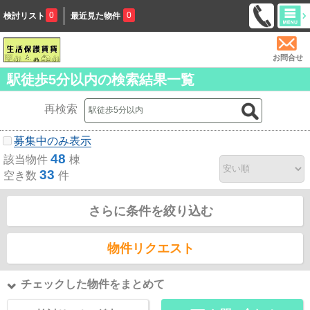
0
0
検討リスト
最近見た物件
お問合せ
駅徒歩5分以内の検索結果一覧
再検索
募集中のみ表示
48
該当物件
棟
33
空き数
件
さらに条件を絞り込む
物件リクエスト
チェックした物件をまとめて