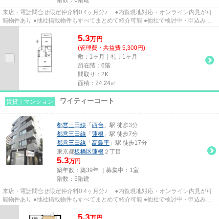
来店・電話問合せ限定仲介料0.4ヶ月分♪ ●内覧現地対応・オンライン内見が可
能物件あり ●他社掲載物件もすべてまとめて紹介可能 ●他社で検討中・申込み済
みのお客様、初期費用がさら...
5.3
万
円
(管理費・共益費 5,300円)
敷：1ヶ月｜礼：1ヶ月
所在階：6階
間取り：2K
面積：24.24㎡
ワイティーコート
賃貸｜マンション
都営三田線
「
西台
」駅 徒歩3分
都営三田線
「
蓮根
」駅 徒歩7分
都営三田線
「
高島平
」駅 徒歩17分
東京都
板橋区
蓮根
２丁目
5.3
万円
築年数：築39年 ｜募集中：
1室
階数：5階建
来店・電話問合せ限定仲介料0.4ヶ月分♪ ●内覧現地対応・オンライン内見が可
能物件あり ●他社掲載物件もすべてまとめて紹介可能 ●他社で検討中・申込み済
みのお客様、初期費用がさら...
5.3
万
円