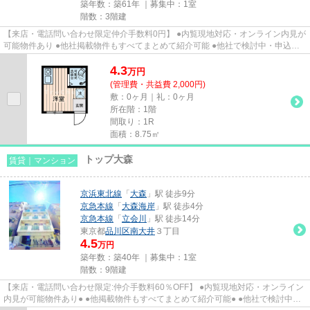
築年数：築61年 ｜募集中：
1室
階数：3階建
【来店・電話問い合わせ限定仲介手数料0円】 ●内覧現地対応・オンライン内見が
可能物件あり ●他社掲載物件もすべてまとめて紹介可能 ●他社で検討中・申込み
済みのお客様、初期費用がさ...
4.3
万
円
(管理費・共益費 2,000円)
敷：0ヶ月｜礼：0ヶ月
所在階：1階
間取り：1R
面積：8.75㎡
トップ大森
賃貸｜マンション
京浜東北線
「
大森
」駅 徒歩9分
京急本線
「
大森海岸
」駅 徒歩4分
京急本線
「
立会川
」駅 徒歩14分
東京都
品川区
南大井
３丁目
4.5
万円
築年数：築40年 ｜募集中：
1室
階数：9階建
【来店・電話問い合わせ限定:仲介手数料60％OFF】 ●内覧現地対応・オンライン
内見が可能物件あり● ●他掲載物件もすべてまとめて紹介可能● ●他社で検討中・