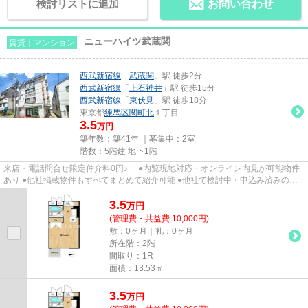
検討リストに追加
お問い合わせ
ニューハイツ武蔵関
賃貸｜マンション
西武新宿線
「
武蔵関
」駅 徒歩2分
西武新宿線
「
上石神井
」駅 徒歩15分
西武新宿線
「
東伏見
」駅 徒歩18分
東京都
練馬区
関町北
１丁目
3.5
万円
築年数：築41年 ｜募集中：
2室
階数：5階建 地下1階
来店・電話問合せ限定仲介料0円♪ ●内覧現地対応・オンライン内見が可能物件
あり ●他社掲載物件もすべてまとめて紹介可能 ●他社で検討中・申込み済みのお
客様、初期費用がさらに減額...
3.5
万
円
(管理費・共益費 10,000円)
敷：0ヶ月｜礼：0ヶ月
所在階：2階
間取り：1R
面積：13.53㎡
3.5
万
円