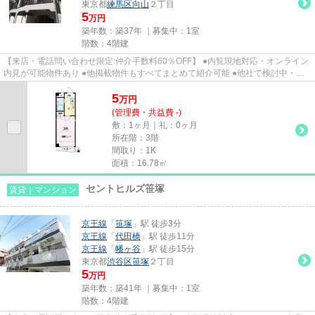
東京都
練馬区
向山
２丁目
5
万円
築年数：築37年 ｜募集中：
1室
階数：4階建
【来店・電話問い合わせ限定:仲介手数料60％OFF】 ●内覧現地対応・オンライン
内見が可能物件あり ●他掲載物件もすべてまとめて紹介可能 ●他社で検討中・申
込み済みのお客様、初期費用...
5
万
円
(管理費・共益費 -)
敷：1ヶ月｜礼：0ヶ月
所在階：3階
間取り：1K
面積：16.78㎡
セントヒルズ笹塚
賃貸｜マンション
京王線
「
笹塚
」駅 徒歩3分
京王線
「
代田橋
」駅 徒歩11分
京王線
「
幡ヶ谷
」駅 徒歩15分
東京都
渋谷区
笹塚
２丁目
5
万円
築年数：築41年 ｜募集中：
1室
階数：4階建