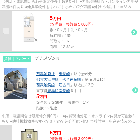
【来店・電話問い合わせ限定仲介手数料0円】 ●内覧現地対応・オンライン内見が
可能物件あり ●他掲載物件もすべてまとめて紹介可能 ●他社で検討中・申込み済
みのお客様、初期費用がさら...
5
万
円
(管理費・共益費 5,000円)
敷：0ヶ月｜礼：0ヶ月
所在階：1階
間取り：1R
面積：12.88㎡
プチメゾンK
賃貸｜アパート
西武池袋線
「
東長崎
」駅 徒歩4分
都営大江戸線
「
落合南長崎
」駅 徒歩11分
西武池袋線
「
江古田
」駅 徒歩13分
東京都
豊島区
南長崎
６丁目
5
万円
築年数：築39年 ｜募集中：
1室
階数：2階建
来店・電話問合せ限定仲介料0円♪ ●内覧現地対応・オンライン内見が可能物件
あり ●他社掲載物件もすべてまとめて紹介可能 ●他社で検討中・申込み済みのお
客様、初期費用がさらに減額...
5
万
円
(管理費・共益費 3,000円)