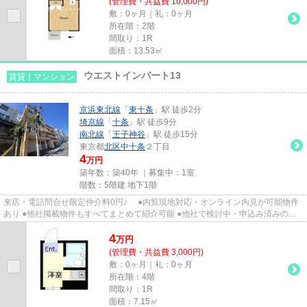
(管理費・共益費 10,000円)
敷：0ヶ月｜礼：0ヶ月
所在階：2階
間取り：1R
面積：13.53㎡
ウエストインパート13
賃貸｜マンション
京浜東北線
「
東十条
」駅 徒歩2分
埼京線
「
十条
」駅 徒歩9分
南北線
「
王子神谷
」駅 徒歩15分
東京都
北区
中十条
２丁目
4
万円
築年数：築40年 ｜募集中：
1室
階数：5階建 地下1階
来店・電話問合せ限定仲介料0円♪ ●内覧現地対応・オンライン内見が可能物件
あり ●他社掲載物件もすべてまとめて紹介可能 ●他社で検討中・申込み済みのお
客様、初期費用がさらに減額...
4
万
円
(管理費・共益費 3,000円)
敷：0ヶ月｜礼：0ヶ月
所在階：4階
間取り：1R
面積：7.15㎡