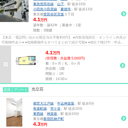
東急世田谷線
「
山下
」駅 徒歩10分
小田急小田原線
「
豪徳寺
」駅 徒歩13分
東京都
世田谷区
宮坂
３丁目
4.1
万円
築年数：築42年 ｜募集中：
1室
階数：3階建
【来店・電話問い合わせ限定当社手数料0円】 ●内覧現地対応・オンライン内見が
可能物件あり● ●他掲載物件もすべてまとめて紹介可能● ●他社で検討中・申込み
済みのお客様、初期費用がさ...
4.1
万
円
(管理費・共益費 5,000円)
敷：0ヶ月｜礼：0ヶ月
所在階：1階
間取り：1R
面積：14.00㎡
光立荘
賃貸｜アパート
都営大江戸線
「
牛込神楽坂
」駅 徒歩5分
有楽町線
「
市ケ谷
」駅 徒歩10分
東西線
「
神楽坂
」駅 徒歩10分
東京都
新宿区
納戸町
4.3
万円