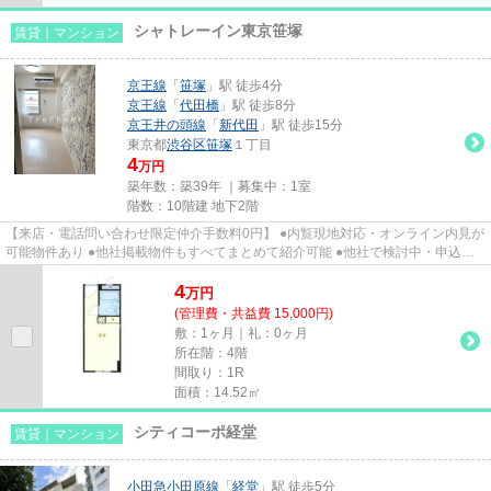
シャトレーイン東京笹塚
賃貸｜マンション
京王線
「
笹塚
」駅 徒歩4分
京王線
「
代田橋
」駅 徒歩8分
京王井の頭線
「
新代田
」駅 徒歩15分
東京都
渋谷区
笹塚
１丁目
4
万円
築年数：築39年 ｜募集中：
1室
階数：10階建 地下2階
【来店・電話問い合わせ限定仲介手数料0円】 ●内覧現地対応・オンライン内見が
可能物件あり ●他社掲載物件もすべてまとめて紹介可能 ●他社で検討中・申込み
済みのお客様、初期費用がさ...
4
万
円
(管理費・共益費 15,000円)
敷：1ヶ月｜礼：0ヶ月
所在階：4階
間取り：1R
面積：14.52㎡
シティコーポ経堂
賃貸｜マンション
小田急小田原線
「
経堂
」駅 徒歩5分