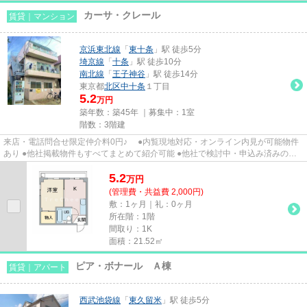
カーサ・クレール
賃貸｜マンション
京浜東北線
「
東十条
」駅 徒歩5分
埼京線
「
十条
」駅 徒歩10分
南北線
「
王子神谷
」駅 徒歩14分
東京都
北区
中十条
１丁目
5.2
万円
築年数：築45年 ｜募集中：
1室
階数：3階建
来店・電話問合せ限定仲介料0円♪ ●内覧現地対応・オンライン内見が可能物件
あり ●他社掲載物件もすべてまとめて紹介可能 ●他社で検討中・申込み済みのお
客様、初期費用がさらに減額...
5.2
万
円
(管理費・共益費 2,000円)
敷：1ヶ月｜礼：0ヶ月
所在階：1階
間取り：1K
面積：21.52㎡
ピア・ボナール Ａ棟
賃貸｜アパート
西武池袋線
「
東久留米
」駅 徒歩5分