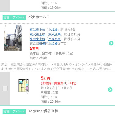
間取り：1K
面積：13.00㎡
パナホームＴ
賃貸｜アパート
東武東上線
「
上板橋
」駅 徒歩3分
東武東上線
「
東武練馬
」駅 徒歩15分
東武東上線
「
ときわ台
」駅 徒歩20分
東京都
板橋区
上板橋
３丁目
5
万円
築年数：築25年 ｜募集中：
1室
階数：2階建
来店・電話問合せ限定仲介料0円♪ ●内覧現地対応・オンライン内見が可能物件
あり ●他社掲載物件もすべてまとめて紹介可能 ●他社で検討中・申込み済みのお
客様、初期費用がさらに減額...
5
万
円
(管理費・共益費 3,000円)
敷：0ヶ月｜礼：0ヶ月
所在階：1階
間取り：1R
面積：20.46㎡
Together保谷Ｂ棟
賃貸｜アパート