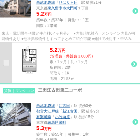
西武池袋線
「
ひばりヶ丘
」駅 徒歩21分
東京都
東久留米市
大門町
１丁目
5.2
万円
築年数：築32年 ｜募集中：
1室
階数：2階建
来店・電話問合せ限定仲介料0.4ヶ月分♪ ●内覧現地対応・オンライン内見が可
能物件あり ●他社掲載物件もすべてまとめて紹介可能 ●他社で検討中・申込み済
みのお客様、初期費用がさら...
5.2
万
円
(管理費・共益費 3,000円)
敷：1ヶ月｜礼：1ヶ月
所在階：2階
間取り：1K
面積：21.53㎡
三田江古田第二コーポ
賃貸｜マンション
西武池袋線
「
江古田
」駅 徒歩3分
都営大江戸線
「
新江古田
」駅 徒歩9分
有楽町線
「
小竹向原
」駅 徒歩15分
東京都
練馬区
栄町
5.3
万円
築年数：築55年 ｜募集中：
1室
階数：6階建