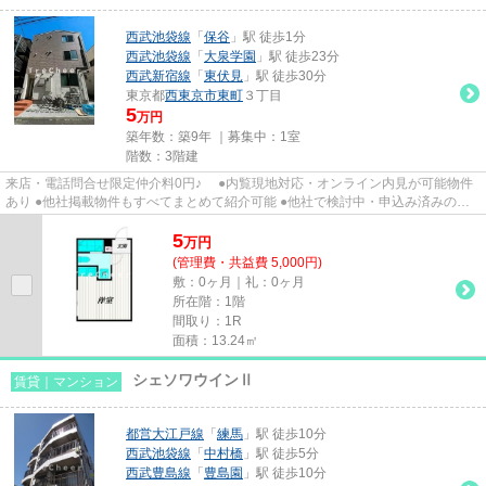
西武池袋線
「
保谷
」駅 徒歩1分
西武池袋線
「
大泉学園
」駅 徒歩23分
西武新宿線
「
東伏見
」駅 徒歩30分
東京都
西東京市
東町
３丁目
5
万円
築年数：築9年 ｜募集中：
1室
階数：3階建
来店・電話問合せ限定仲介料0円♪ ●内覧現地対応・オンライン内見が可能物件
あり ●他社掲載物件もすべてまとめて紹介可能 ●他社で検討中・申込み済みのお
客様、初期費用がさらに減額...
5
万
円
(管理費・共益費 5,000円)
敷：0ヶ月｜礼：0ヶ月
所在階：1階
間取り：1R
面積：13.24㎡
シェソワウインⅡ
賃貸｜マンション
都営大江戸線
「
練馬
」駅 徒歩10分
西武池袋線
「
中村橋
」駅 徒歩5分
西武豊島線
「
豊島園
」駅 徒歩10分