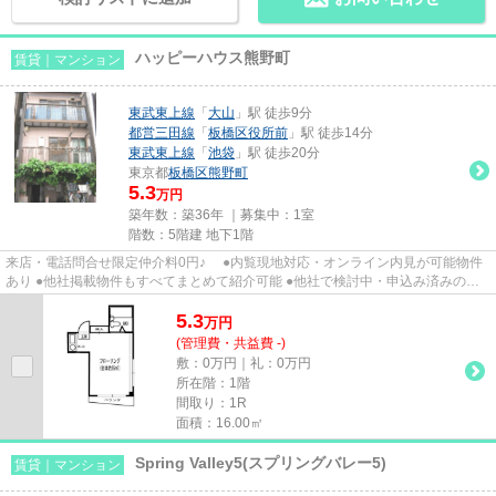
ハッピーハウス熊野町
賃貸｜マンション
東武東上線
「
大山
」駅 徒歩9分
都営三田線
「
板橋区役所前
」駅 徒歩14分
東武東上線
「
池袋
」駅 徒歩20分
東京都
板橋区
熊野町
5.3
万円
築年数：築36年 ｜募集中：
1室
階数：5階建 地下1階
来店・電話問合せ限定仲介料0円♪ ●内覧現地対応・オンライン内見が可能物件
あり ●他社掲載物件もすべてまとめて紹介可能 ●他社で検討中・申込み済みのお
客様、初期費用がさらに減額...
5.3
万
円
(管理費・共益費 -)
敷：0万円｜礼：0万円
所在階：1階
間取り：1R
面積：16.00㎡
Spring Valley5(スプリングバレー5)
賃貸｜マンション