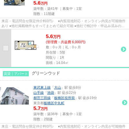
5.6
万円
築年数：築41年 ｜募集中：
1室
階数：11階建
来店・電話問合せ限定仲介料0円♪ ●内覧現地対応・オンライン内見が可能物件
あり ●他社掲載物件もすべてまとめて紹介可能 ●他社で検討中・申込み済みのお
客様、初期費用がさらに減額...
5.6
万
円
(管理費・共益費 6,000円)
敷：0ヶ月｜礼：0ヶ月
所在階：5階
間取り：1R
面積：14.04㎡
グリーンウッド
賃貸｜アパート
東武東上線
「
大山
」駅 徒歩8分
山手線
「
池袋
」駅 徒歩22分
都営三田線
「
板橋区役所前
」駅 徒歩19分
東京都
板橋区
中丸町
5.7
万円
築年数：築36年 ｜募集中：
1室
階数：2階建
来店・電話問合せ限定仲介料0円♪ ●内覧現地対応・オンライン内見が可能物件