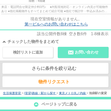
階数：4階建
来店・電話問合せ限定仲介料0円♪ ●内覧現地対応・オンライン内見が可能物件
あり ●他社掲載物件もすべてまとめて紹介可能 ●他社で検討中・申込み済みのお
客様、初期費用がさらに減額...
現在空室情報がありません。
第一ビルへのお問い合わせはこちら
該当公開件数
8
棟 空き数
6
件
1-8
棟表示
チェックした物件をまとめて
検討リストに追加
お問い合わせ
さらに条件を絞り込む
物件リクエスト
生活保護賃貸
>
(賃貸)路線・駅から探す
>
東京メトロ丸ノ内線
>
池袋駅の賃貸
ページトップに戻る