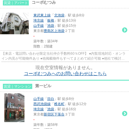
コーポむつみ
賃貸｜アパート
東武東上線
「
北池袋
」駅 徒歩8分
埼京線
「
板橋
」駅 徒歩13分
山手線
「
池袋
」駅 徒歩15分
東京都
豊島区
上池袋
２丁目
-
築年数：築34年
階数：2階建
【来店・電話問い合わせ限定当社仲介手数料60％OFF】 ●内覧現地対応・オンラ
イン内見が可能物件あり ●他掲載物件もすべてまとめて紹介可能 ●他社で検討
中・申込み済みのお客様、初期費...
現在空室情報がありません。
コーポむつみへのお問い合わせはこちら
第一ビル
賃貸｜マンション
山手線
「
目白
」駅 徒歩8分
西武池袋線
「
椎名町
」駅 徒歩12分
埼京線
「
池袋
」駅 徒歩16分
東京都
新宿区
下落合
３丁目
-
築年数：築58年