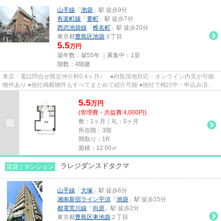
山手線
「
池袋
」駅 徒歩9分
有楽町線
「
要町
」駅 徒歩7分
西武池袋線
「
椎名町
」駅 徒歩20分
東京都
豊島区
池袋
３丁目
5.5
万円
築年数：築55年 ｜募集中：
1室
階数：4階建
来店・電話問合せ限定仲介料0.4ヶ月♪ ●内覧現地対応・オンライン内見が可能
物件あり ●他社掲載物件もすべてまとめて紹介可能 ●他社で検討中・申込み済み
のお客様、初期費用がさらに...
5.5
万
円
(管理費・共益費 4,000円)
敷：1ヶ月｜礼：0ヶ月
所在階：3階
間取り：1R
面積：12.00㎡
ラレジダンスドタクマ
賃貸｜マンション
山手線
「
大塚
」駅 徒歩6分
湘南新宿ライン宇須
「
池袋
」駅 徒歩15分
都電荒川線
「
向原
」駅 徒歩2分
東京都
豊島区
東池袋
２丁目