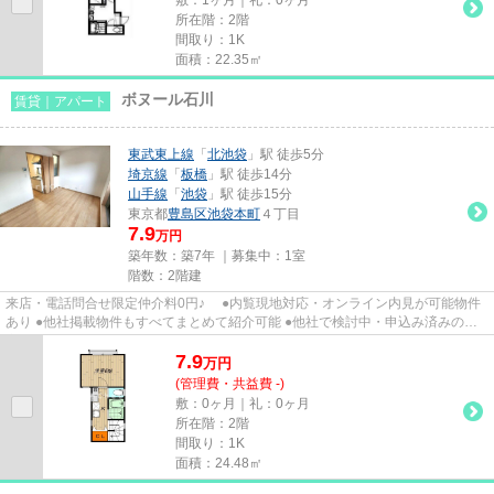
所在階：2階
間取り：1K
面積：22.35㎡
ボヌール石川
賃貸｜アパート
東武東上線
「
北池袋
」駅 徒歩5分
埼京線
「
板橋
」駅 徒歩14分
山手線
「
池袋
」駅 徒歩15分
東京都
豊島区
池袋本町
４丁目
7.9
万円
築年数：築7年 ｜募集中：
1室
階数：2階建
来店・電話問合せ限定仲介料0円♪ ●内覧現地対応・オンライン内見が可能物件
あり ●他社掲載物件もすべてまとめて紹介可能 ●他社で検討中・申込み済みのお
客様、初期費用がさらに減額...
7.9
万
円
(管理費・共益費 -)
敷：0ヶ月｜礼：0ヶ月
所在階：2階
間取り：1K
面積：24.48㎡