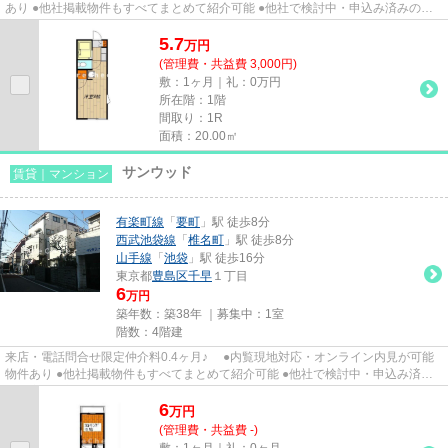
あり ●他社掲載物件もすべてまとめて紹介可能 ●他社で検討中・申込み済みのお
客様、初期費用がさらに減額...
5.7
万
円
(管理費・共益費 3,000円)
敷：1ヶ月｜礼：0万円
所在階：1階
間取り：1R
面積：20.00㎡
サンウッド
賃貸｜マンション
有楽町線
「
要町
」駅 徒歩8分
西武池袋線
「
椎名町
」駅 徒歩8分
山手線
「
池袋
」駅 徒歩16分
東京都
豊島区
千早
１丁目
6
万円
築年数：築38年 ｜募集中：
1室
階数：4階建
来店・電話問合せ限定仲介料0.4ヶ月♪ ●内覧現地対応・オンライン内見が可能
物件あり ●他社掲載物件もすべてまとめて紹介可能 ●他社で検討中・申込み済み
のお客様、初期費用がさらに...
6
万
円
(管理費・共益費 -)
敷：1ヶ月｜礼：0ヶ月