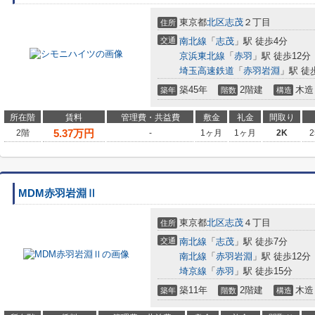
東京都
北区
志茂
２丁目
住所
交通
南北線
「
志茂
」駅 徒歩4分
京浜東北線
「
赤羽
」駅 徒歩12分
埼玉高速鉄道
「
赤羽岩淵
」駅 徒
築45年
2階建
木造
築年
階数
構造
所在階
賃料
管理費・共益費
敷金
礼金
間取り
5.37
万円
2階
-
1ヶ月
1ヶ月
2K
2
MDM赤羽岩淵Ⅱ
東京都
北区
志茂
４丁目
住所
交通
南北線
「
志茂
」駅 徒歩7分
南北線
「
赤羽岩淵
」駅 徒歩12分
埼京線
「
赤羽
」駅 徒歩15分
築11年
2階建
木造
築年
階数
構造