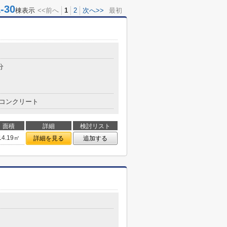
30
棟表示
<<前へ
1
2
次へ>>
最初
分
コンクリート
面積
詳細
検討リスト
14.19㎡
詳細を見る
追加する