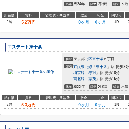
築34年
2階建
木造
築年
階数
構造
所在階
賃料
管理費・共益費
敷金
礼金
間取り
5.2
万円
0ヶ月
0ヶ月
2階
-
1R
エステート東十条
東京都
北区
東十条
６丁目
住所
交通
京浜東北線
「
東十条
」駅 徒歩8分
埼京線
「
赤羽
」駅 徒歩10分
南北線
「
志茂
」駅 徒歩15分
築33年
2階建
木造
築年
階数
構造
所在階
賃料
管理費・共益費
敷金
礼金
間取り
5.3
万円
0ヶ月
0ヶ月
2階
-
1R