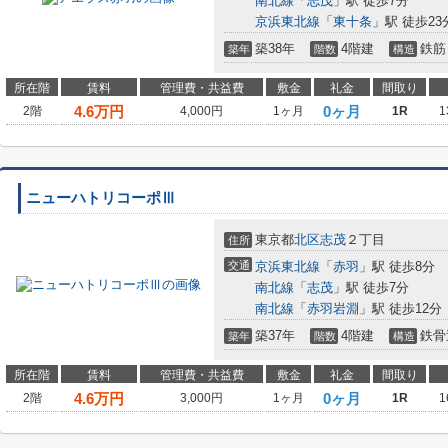
南北線
「
志茂
」駅 徒歩7分
京浜東北線
「
東十条
」駅 徒歩23
築38年
4階建
鉄筋
築年
階数
構造
所在階
賃料
管理費・共益費
敷金
礼金
間取り
4.6
万円
0ヶ月
2階
4,000円
1ヶ月
1R
1
ニューハトリコーポⅢ
東京都
北区
志茂
２丁目
住所
交通
京浜東北線
「
赤羽
」駅 徒歩8分
南北線
「
志茂
」駅 徒歩7分
南北線
「
赤羽岩淵
」駅 徒歩12分
築37年
4階建
鉄骨
築年
階数
構造
所在階
賃料
管理費・共益費
敷金
礼金
間取り
4.6
万円
0ヶ月
2階
3,000円
1ヶ月
1R
1