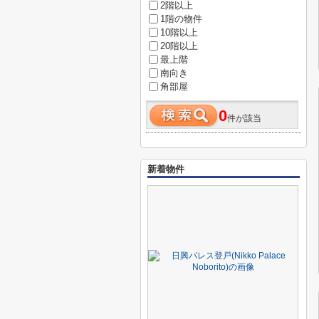
2階以上
1階の物件
10階以上
20階以上
最上階
南向き
角部屋
0
件が該当
新着物件