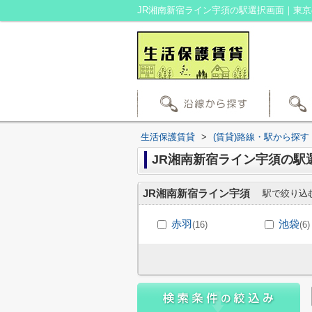
生活保護賃貸
>
(賃貸)路線・駅から探す
JR湘南新宿ライン宇須の駅
JR湘南新宿ライン宇須
駅で絞り込
赤羽
池袋
(16)
(6)