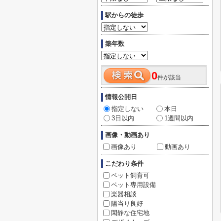
駅からの徒歩
築年数
0
件が該当
情報公開日
指定しない
本日
3日以内
1週間以内
画像・動画あり
画像あり
動画あり
こだわり条件
ペット飼育可
ペット専用設備
楽器相談
陽当り良好
閑静な住宅地