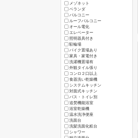
メゾネット
ベランダ
バルコニー
ルーフバルコニー
オール電化
エレベーター
照明器具付き
駐輪場
バイク置場あり
家具・家電付き
洗濯機置場有
外観タイル張り
コンロ２口以上
食器洗い乾燥機
システムキッチン
対面式キッチン
バス・トイレ別
追焚機能浴室
浴室乾燥機
温水洗浄便座
洗面台
洗髪洗面化粧台
シャワー
独立洗面台