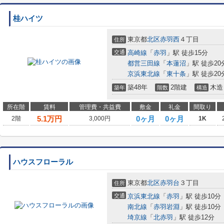
桂ハイツ
東京都
北区
赤羽西
４丁目
住所
交通
高崎線
「
赤羽
」駅 徒歩15分
都営三田線
「
本蓮沼
」駅 徒歩20
京浜東北線
「
東十条
」駅 徒歩20
築48年
2階建
木造
築年
階数
構造
所在階
賃料
管理費・共益費
敷金
礼金
間取り
5.1
万円
0ヶ月
0ヶ月
2階
3,000円
1K
ハウスフローラル
東京都
北区
赤羽台
３丁目
住所
交通
京浜東北線
「
赤羽
」駅 徒歩10分
南北線
「
赤羽岩淵
」駅 徒歩10分
埼京線
「
北赤羽
」駅 徒歩12分