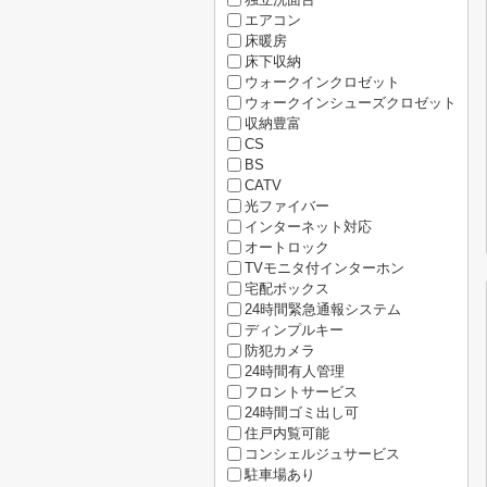
エアコン
床暖房
床下収納
ウォークインクロゼット
ウォークインシューズクロゼット
収納豊富
CS
BS
CATV
光ファイバー
インターネット対応
オートロック
TVモニタ付インターホン
宅配ボックス
24時間緊急通報システム
ディンプルキー
防犯カメラ
24時間有人管理
フロントサービス
24時間ゴミ出し可
住戸内覧可能
コンシェルジュサービス
駐車場あり