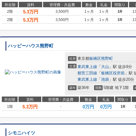
所在階
賃料
管理費・共益費
敷金
礼金
間取り
5.3
万円
2階
3,500円
1ヶ月
1ヶ月
1R
1
5.3
万円
2階
3,500円
1ヶ月
1ヶ月
1R
1
ハッピーハウス熊野町
東京都
板橋区
熊野町
住所
交通
東武東上線
「
大山
」駅 徒歩9分
都営三田線
「
板橋区役所前
」駅 
東武東上線
「
池袋
」駅 徒歩20分
築36年
5階建 地下1階
築年
階数
所在階
賃料
管理費・共益費
敷金
礼金
間取り
5.3
万円
0万円
0万円
1階
-
1R
シモニハイツ