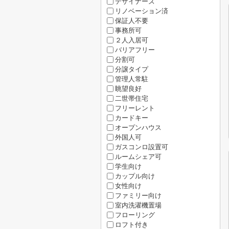
デザイナーズ
リノベーション済
保証人不要
事務所可
２人入居可
バリアフリー
分割可
分譲タイプ
管理人常駐
眺望良好
二世帯住宅
フリーレント
カードキー
オープンハウス
外国人可
ガスコンロ設置可
ルームシェア可
学生向け
カップル向け
女性向け
ファミリー向け
室内洗濯機置場
フローリング
ロフト付き