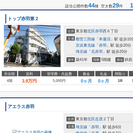
44
29
1-
該当公開件数
棟 空き数
件
トップ赤羽第２
東京都
北区
赤羽西
６丁目
住所
交通
都営三田線
「
本蓮沼
」駅 徒歩10
京浜東北線
「
赤羽
」駅 徒歩20分
埼京線
「
北赤羽
」駅 徒歩20分
築41年
5階建
鉄筋
築年
階数
構造
所在階
賃料
管理費・共益費
敷金
礼金
間取り
3.9
万円
0ヶ月
0ヶ月
4階
5,000円
1R
アエラス赤羽
東京都
北区
志茂
２丁目
住所
交通
埼京線
「
赤羽
」駅 徒歩6分