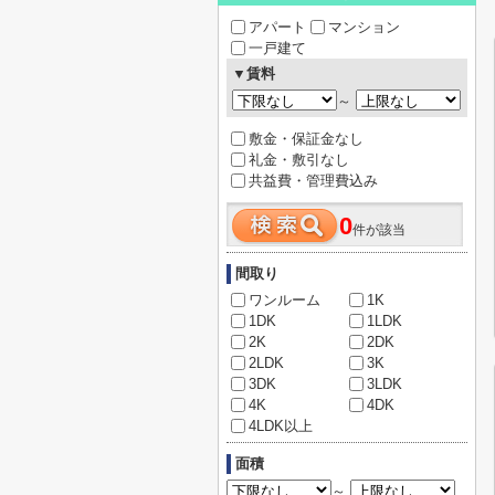
アパート
マンション
一戸建て
▼賃料
～
敷金・保証金なし
礼金・敷引なし
共益費・管理費込み
0
件が該当
間取り
ワンルーム
1K
1DK
1LDK
2K
2DK
2LDK
3K
3DK
3LDK
4K
4DK
4LDK以上
面積
～