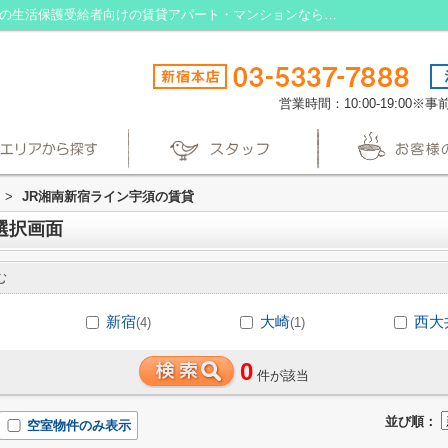
JR湘南新宿ライン宇須の駅選択画面｜東京の生活保護受給者向けの賃貸アパート・マンションなら生活保護賃貸
営業時間：10:00-19:00
>
JR湘南新宿ライン宇須の賃貸
選択画面
む
新宿
大崎
西大
(4)
(1)
0
件が該当
並び順：
空室物件のみ表示