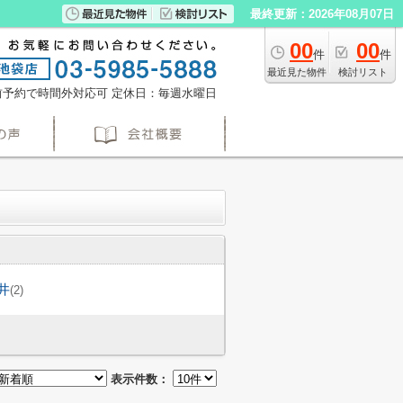
最終更新：2026年08月07日
00
00
件
件
最近見た物件
検討リスト
※事前予約で時間外対応可
定休日：毎週水曜日
井
(2)
表示件数：