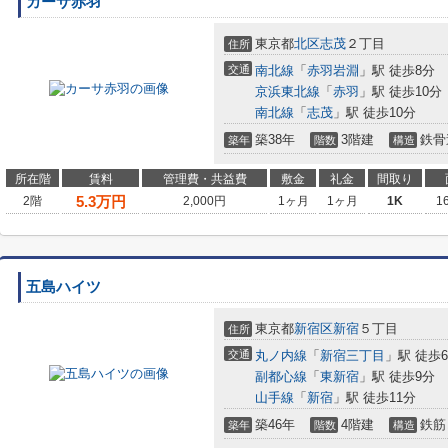
カーサ赤羽
東京都
北区
志茂
２丁目
住所
交通
南北線
「
赤羽岩淵
」駅 徒歩8分
京浜東北線
「
赤羽
」駅 徒歩10分
南北線
「
志茂
」駅 徒歩10分
築38年
3階建
鉄骨
築年
階数
構造
所在階
賃料
管理費・共益費
敷金
礼金
間取り
5.3
万円
2階
2,000円
1ヶ月
1ヶ月
1K
1
五島ハイツ
東京都
新宿区
新宿
５丁目
住所
交通
丸ノ内線
「
新宿三丁目
」駅 徒歩
副都心線
「
東新宿
」駅 徒歩9分
山手線
「
新宿
」駅 徒歩11分
築46年
4階建
鉄筋
築年
階数
構造