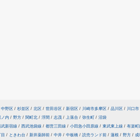
中野区
/
杉並区
/
北区
/
世田谷区
/
新宿区
/
川崎市多摩区
/
品川区
/
川口市
堀ノ内
/
野方
/
関町北
/
浮間
/
志茂
/
上落合
/
弥生町
/
沼袋
西武新宿線
/
西武池袋線
/
都営三田線
/
小田急小田原線
/
東武東上線
/
有楽町
丁目
/
ときわ台
/
新井薬師前
/
中井
/
中板橋
/
読売ランド前
/
蓮根
/
野方
/
成