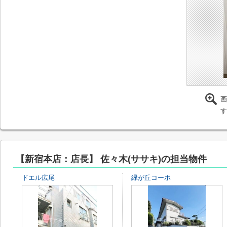
画
す
【新宿本店：店長】 佐々木(ササキ)の担当物件
ドエル広尾
緑が丘コーポ