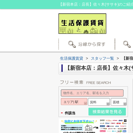
生活保護賃貸
>
スタッフ一覧
>
【新宿
【新宿本店：店長】佐々木(
エリア| 駅
賃料
面積
-
件該当