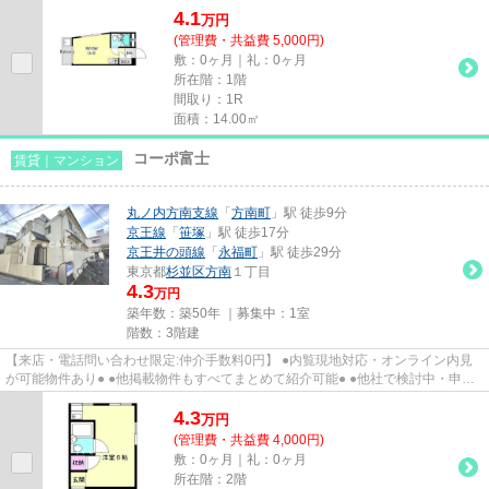
4.1
万
円
(管理費・共益費 5,000円)
敷：0ヶ月｜礼：0ヶ月
所在階：1階
間取り：1R
面積：14.00㎡
コーポ富士
賃貸｜マンション
丸ノ内方南支線
「
方南町
」駅 徒歩9分
京王線
「
笹塚
」駅 徒歩17分
京王井の頭線
「
永福町
」駅 徒歩29分
東京都
杉並区
方南
１丁目
4.3
万円
築年数：築50年 ｜募集中：
1室
階数：3階建
【来店・電話問い合わせ限定:仲介手数料0円】 ●内覧現地対応・オンライン内見
が可能物件あり● ●他掲載物件もすべてまとめて紹介可能● ●他社で検討中・申込
み済みのお客様、初期費用が...
4.3
万
円
(管理費・共益費 4,000円)
敷：0ヶ月｜礼：0ヶ月
所在階：2階