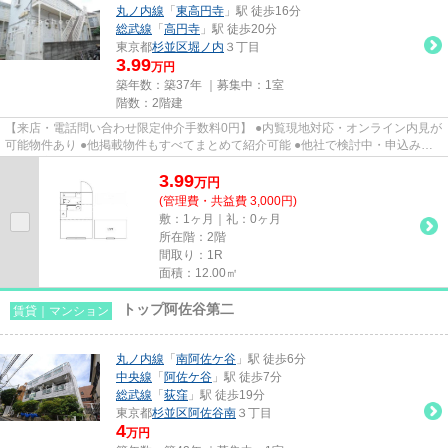
丸ノ内線
「
東高円寺
」駅 徒歩16分
総武線
「
高円寺
」駅 徒歩20分
東京都
杉並区
堀ノ内
３丁目
3.99
万円
築年数：築37年 ｜募集中：
1室
階数：2階建
【来店・電話問い合わせ限定仲介手数料0円】 ●内覧現地対応・オンライン内見が
可能物件あり ●他掲載物件もすべてまとめて紹介可能 ●他社で検討中・申込み済
みのお客様、初期費用がさら...
3.99
万
円
(管理費・共益費 3,000円)
敷：1ヶ月｜礼：0ヶ月
所在階：2階
間取り：1R
面積：12.00㎡
トップ阿佐谷第二
賃貸｜マンション
丸ノ内線
「
南阿佐ケ谷
」駅 徒歩6分
中央線
「
阿佐ケ谷
」駅 徒歩7分
総武線
「
荻窪
」駅 徒歩19分
東京都
杉並区
阿佐谷南
３丁目
4
万円