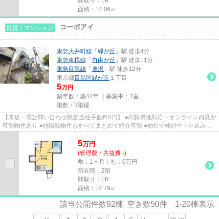
間取り：1R
面積：14.06㎡
コーポアイ
賃貸｜マンション
東急大井町線
「
緑が丘
」駅 徒歩4分
東急東横線
「
自由が丘
」駅 徒歩11分
東急目黒線
「
奥沢
」駅 徒歩12分
東京都
目黒区
緑が丘
１丁目
5
万円
築年数：築42年 ｜募集中：
1室
階数：3階建
【来店・電話問い合わせ限定当社手数料0円】 ●内覧現地対応・オンライン内見が
可能物件あり ●他掲載物件もすべてまとめて紹介可能 ●他社で検討中・申込み済
みのお客様、初期費用がさら...
5
万
円
(管理費・共益費 -)
敷：1ヶ月｜礼：0万円
所在階：2階
間取り：1R
面積：14.79㎡
該当公開件数
92
棟 空き数
50
件
1-20
棟表示