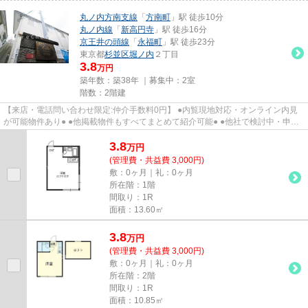
丸ノ内方南支線
「
方南町
」駅 徒歩10分
丸ノ内線
「
新高円寺
」駅 徒歩16分
京王井の頭線
「
永福町
」駅 徒歩23分
東京都
杉並区
堀ノ内
２丁目
3.8
万円
築年数：築38年 ｜募集中：
2室
階数：2階建
【来店・電話問い合わせ限定:仲介手数料0円】 ●内覧現地対応・オンライン内見
が可能物件あり● ●他掲載物件もすべてまとめて紹介可能● ●他社で検討中・申込
み済みのお客様、初期費用が...
3.8
万
円
(管理費・共益費 3,000円)
敷：0ヶ月｜礼：0ヶ月
所在階：1階
間取り：1R
面積：13.60㎡
3.8
万
円
(管理費・共益費 3,000円)
敷：0ヶ月｜礼：0ヶ月
所在階：2階
間取り：1R
面積：10.85㎡