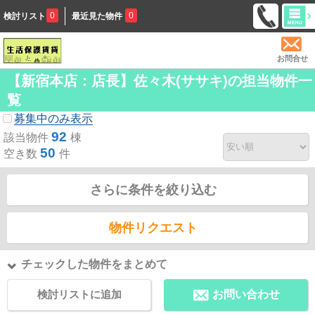
0
0
検討リスト
最近見た物件
お問合せ
【新宿本店：店長】佐々木(ササキ)の担当物件一
覧
募集中のみ表示
92
該当物件
棟
50
空き数
件
さらに条件を絞り込む
物件リクエスト
チェックした物件をまとめて
検討リストに追加
お問い合わせ