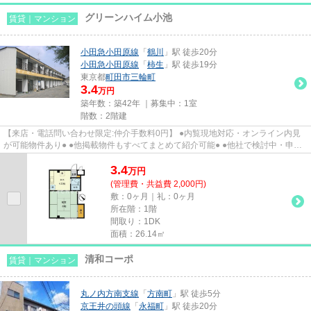
グリーンハイム小池
賃貸｜マンション
小田急小田原線
「
鶴川
」駅 徒歩20分
小田急小田原線
「
柿生
」駅 徒歩19分
東京都
町田市
三輪町
3.4
万円
築年数：築42年 ｜募集中：
1室
階数：2階建
【来店・電話問い合わせ限定:仲介手数料0円】 ●内覧現地対応・オンライン内見
が可能物件あり● ●他掲載物件もすべてまとめて紹介可能● ●他社で検討中・申込
み済みのお客様、初期費用が...
3.4
万
円
(管理費・共益費 2,000円)
敷：0ヶ月｜礼：0ヶ月
所在階：1階
間取り：1DK
面積：26.14㎡
清和コーポ
賃貸｜マンション
丸ノ内方南支線
「
方南町
」駅 徒歩5分
京王井の頭線
「
永福町
」駅 徒歩20分