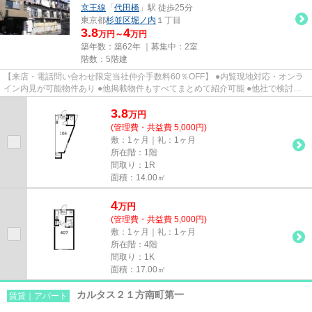
京王線
「
代田橋
」駅 徒歩25分
東京都
杉並区
堀ノ内
１丁目
3.8
4
万円～
万円
築年数：築62年 ｜募集中：
2室
階数：5階建
【来店・電話問い合わせ限定当社仲介手数料60％OFF】 ●内覧現地対応・オンラ
イン内見が可能物件あり ●他掲載物件もすべてまとめて紹介可能 ●他社で検討
中・申込み済みのお客様、初期費...
3.8
万
円
(管理費・共益費 5,000円)
敷：1ヶ月｜礼：1ヶ月
所在階：1階
間取り：1R
面積：14.00㎡
4
万
円
(管理費・共益費 5,000円)
敷：1ヶ月｜礼：1ヶ月
所在階：4階
間取り：1K
面積：17.00㎡
カルタス２１方南町第一
賃貸｜アパート