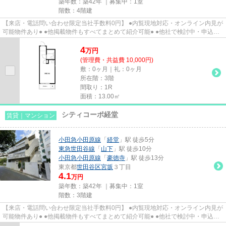
築年数：築42年 ｜募集中：
1室
階数：4階建
【来店・電話問い合わせ限定当社手数料0円】 ●内覧現地対応・オンライン内見が
可能物件あり● ●他掲載物件もすべてまとめて紹介可能● ●他社で検討中・申込み
済みのお客様、初期費用が...
4
万
円
(管理費・共益費 10,000円)
敷：0ヶ月｜礼：0ヶ月
所在階：3階
間取り：1R
面積：13.00㎡
シティコーポ経堂
賃貸｜マンション
小田急小田原線
「
経堂
」駅 徒歩5分
東急世田谷線
「
山下
」駅 徒歩10分
小田急小田原線
「
豪徳寺
」駅 徒歩13分
東京都
世田谷区
宮坂
３丁目
4.1
万円
築年数：築42年 ｜募集中：
1室
階数：3階建
【来店・電話問い合わせ限定当社手数料0円】 ●内覧現地対応・オンライン内見が
可能物件あり● ●他掲載物件もすべてまとめて紹介可能● ●他社で検討中・申込み
済みのお客様、初期費用がさ...