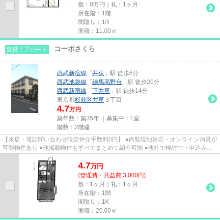
敷：0万円｜礼：1ヶ月
所在階：1階
間取り：1R
面積：11.00㎡
コーポさくら
賃貸｜アパート
西武新宿線
「
井荻
」駅 徒歩6分
西武池袋線
「
練馬高野台
」駅 徒歩20分
西武新宿線
「
下井草
」駅 徒歩14分
東京都
杉並区
井草
３丁目
4.7
万円
築年数：築35年 ｜募集中：
1室
階数：2階建
【来店・電話問い合わせ限定仲介手数料0円】 ●内覧現地対応・オンライン内見が
可能物件あり ●他掲載物件もすべてまとめて紹介可能 ●他社で検討中・申込み済
みのお客様、初期費用がさら...
4.7
万
円
(管理費・共益費 3,000円)
敷：1ヶ月｜礼：1ヶ月
所在階：1階
間取り：1K
面積：20.00㎡