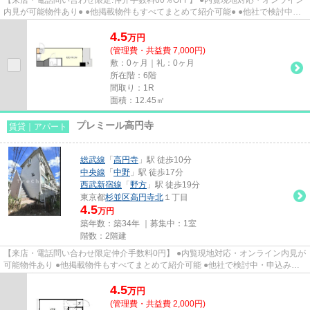
内見が可能物件あり● ●他掲載物件もすべてまとめて紹介可能● ●他社で検討中・
申込み済みのお客様、初期費...
4.5
万
円
(管理費・共益費 7,000円)
敷：0ヶ月｜礼：0ヶ月
所在階：6階
間取り：1R
面積：12.45㎡
プレミール高円寺
賃貸｜アパート
総武線
「
高円寺
」駅 徒歩10分
中央線
「
中野
」駅 徒歩17分
西武新宿線
「
野方
」駅 徒歩19分
東京都
杉並区
高円寺北
１丁目
4.5
万円
築年数：築34年 ｜募集中：
1室
階数：2階建
【来店・電話問い合わせ限定仲介手数料0円】 ●内覧現地対応・オンライン内見が
可能物件あり ●他掲載物件もすべてまとめて紹介可能 ●他社で検討中・申込み済
みのお客様、初期費用がさら...
4.5
万
円
(管理費・共益費 2,000円)