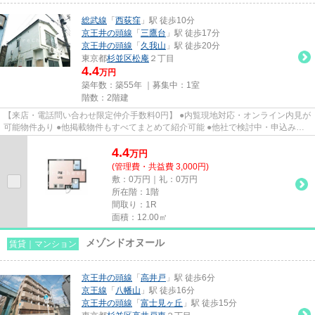
総武線
「
西荻窪
」駅 徒歩10分
京王井の頭線
「
三鷹台
」駅 徒歩17分
京王井の頭線
「
久我山
」駅 徒歩20分
東京都
杉並区
松庵
２丁目
4.4
万円
築年数：築55年 ｜募集中：
1室
階数：2階建
【来店・電話問い合わせ限定仲介手数料0円】 ●内覧現地対応・オンライン内見が
可能物件あり ●他掲載物件もすべてまとめて紹介可能 ●他社で検討中・申込み済
みのお客様、初期費用がさら...
4.4
万
円
(管理費・共益費 3,000円)
敷：0万円｜礼：0万円
所在階：1階
間取り：1R
面積：12.00㎡
メゾンドオヌール
賃貸｜マンション
京王井の頭線
「
高井戸
」駅 徒歩6分
京王線
「
八幡山
」駅 徒歩16分
京王井の頭線
「
富士見ヶ丘
」駅 徒歩15分