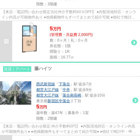
階数：3階建
【来店・電話問い合わせ限定当社仲介手数料60％OFF】 ●内覧現地対応・オンラ
イン内見が可能物件あり ●他掲載物件もすべてまとめて紹介可能 ●他社で検討
中・申込み済みのお客様、初期費...
5
万
円
(管理費・共益費 2,000円)
敷：0ヶ月｜礼：0ヶ月
所在階：1階
間取り：1R
面積：16.77㎡
藤ハイツ
賃貸｜アパート
西武新宿線
「
下落合
」駅 徒歩7分
都営大江戸線
「
中井
」駅 徒歩9分
都営大江戸線
「
落合南長崎
」駅 徒歩10分
東京都
新宿区
中落合
２丁目
5
万円
築年数：築47年 ｜募集中：
1室
階数：2階建
【来店・電話問い合わせ限定:仲介手数料0円】 ●内覧現地対応・オンライン内見
が可能物件あり● ●他掲載物件もすべてまとめて紹介可能● ●他社で検討中・申込
み済みのお客様、初期費用が...