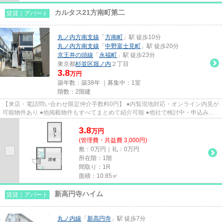
カルタス21方南町第二
賃貸｜アパート
丸ノ内方南支線
「
方南町
」駅 徒歩10分
丸ノ内方南支線
「
中野富士見町
」駅 徒歩20分
京王井の頭線
「
永福町
」駅 徒歩23分
東京都
杉並区
堀ノ内
２丁目
3.8
万円
築年数：築38年 ｜募集中：
1室
階数：2階建
【来店・電話問い合わせ限定仲介手数料0円】 ●内覧現地対応・オンライン内見が
可能物件あり ●他掲載物件もすべてまとめて紹介可能 ●他社で検討中・申込み済
みのお客様、初期費用がさら...
3.8
万
円
(管理費・共益費 3,000円)
敷：0万円｜礼：0万円
所在階：1階
間取り：1R
面積：10.85㎡
新高円寺ハイム
賃貸｜アパート
丸ノ内線
「
新高円寺
」駅 徒歩7分