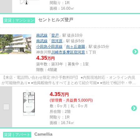
間取り：1R
面積：16.00㎡
セントヒルズ登戸
賃貸｜マンション
南武線
「
登戸
」駅 徒歩10分
南武線
「
宿河原
」駅 徒歩5分
小田急小田原線
「
向ヶ丘遊園
」駅 徒歩15分
神奈川県
川崎市多摩区
宿河原
１丁目
4.35
万円
築年数：築33年 ｜募集中：
1室
階数：4階建
【来店・電話問い合わせ限定:仲介手数料0円】 ●内覧現地対応・オンライン内見
が可能物件あり● ●他掲載物件もすべてまとめて紹介可能● ●他社で検討中・申込
み済みのお客様、初期費用が...
4.35
万
円
(管理費・共益費 5,000円)
敷：0ヶ月｜礼：0ヶ月
所在階：2階
間取り：1R
面積：16.74㎡
Camellia
賃貸｜アパート