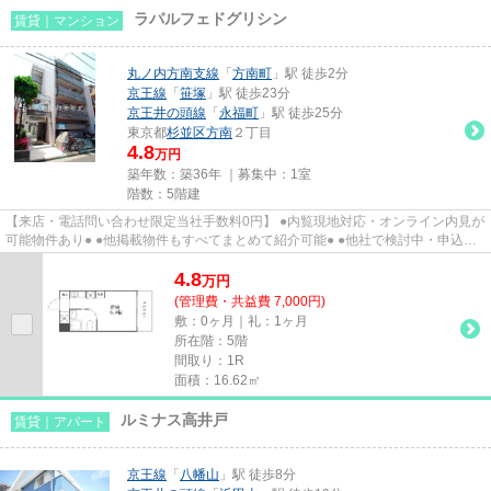
ラパルフェドグリシン
賃貸｜マンション
丸ノ内方南支線
「
方南町
」駅 徒歩2分
京王線
「
笹塚
」駅 徒歩23分
京王井の頭線
「
永福町
」駅 徒歩25分
東京都
杉並区
方南
２丁目
4.8
万円
築年数：築36年 ｜募集中：
1室
階数：5階建
【来店・電話問い合わせ限定当社手数料0円】 ●内覧現地対応・オンライン内見が
可能物件あり● ●他掲載物件もすべてまとめて紹介可能● ●他社で検討中・申込み
済みのお客様、初期費用が...
4.8
万
円
(管理費・共益費 7,000円)
敷：0ヶ月｜礼：1ヶ月
所在階：5階
間取り：1R
面積：16.62㎡
ルミナス高井戸
賃貸｜アパート
京王線
「
八幡山
」駅 徒歩8分