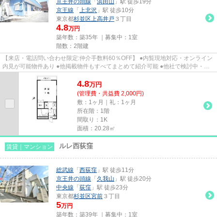
京王井の頭線
「
浜田山
」駅 徒歩19分
京王線
「
上北沢
」駅 徒歩10分
東京都
杉並区
上高井戸
３丁目
4.8
万円
築年数：築35年 ｜募集中：
1室
階数：2階建
【来店・電話問い合わせ限定:仲介手数料60％OFF】 ●内覧現地対応・オンライン
内見が可能物件あり ●他掲載物件もすべてまとめて紹介可能 ●他社で検討中・申
込み済みのお客様、初期費用...
4.8
万
円
(管理費・共益費 2,000円)
敷：1ヶ月｜礼：1ヶ月
所在階：1階
間取り：1K
面積：20.28㎡
ルレ西荻窪
賃貸｜マンション
総武線
「
西荻窪
」駅 徒歩11分
京王井の頭線
「
久我山
」駅 徒歩20分
中央線
「
荻窪
」駅 徒歩23分
東京都
杉並区
宮前
３丁目
5
万円
築年数：築39年 ｜募集中：
1室