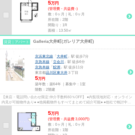
5
万
円
(管理費・共益費 -)
敷：0ヶ月｜礼：0ヶ月
所在階：2階
間取り：1R
面積：13.50㎡
Galleria大井町(ガレリア大井町)
賃貸｜アパート
京浜東北線
「
大井町
」駅 徒歩7分
京急本線
「
立会川
」駅 徒歩6分
京急本線
「
鮫洲
」駅 徒歩11分
東京都
品川区
東大井
３丁目
5
万円
築年数：築64年 ｜募集中：
1室
階数：2階建
【来店・電話問い合わせ限定:仲介手数料60％OFF】 ●内覧現地対応・オンライン
内見が可能物件あり● ●他掲載物件もすべてまとめて紹介可能● ●他社で検討中・
申込み済みのお客様、初期費...
5
万
円
(管理費・共益費 3,000円)
敷：0ヶ月｜礼：0ヶ月
所在階：1階