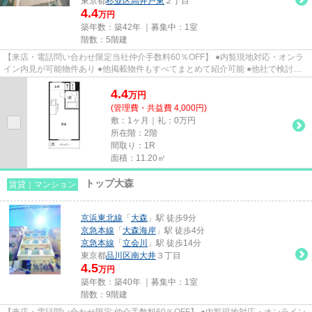
東京都
杉並区
高井戸東
２丁目
4.4
万円
築年数：築42年 ｜募集中：
1室
階数：5階建
【来店・電話問い合わせ限定当社仲介手数料60％OFF】 ●内覧現地対応・オンラ
イン内見が可能物件あり ●他掲載物件もすべてまとめて紹介可能 ●他社で検討
中・申込み済みのお客様、初期費...
4.4
万
円
(管理費・共益費 4,000円)
敷：1ヶ月｜礼：0万円
所在階：2階
間取り：1R
面積：11.20㎡
トップ大森
賃貸｜マンション
京浜東北線
「
大森
」駅 徒歩9分
京急本線
「
大森海岸
」駅 徒歩4分
京急本線
「
立会川
」駅 徒歩14分
東京都
品川区
南大井
３丁目
4.5
万円
築年数：築40年 ｜募集中：
1室
階数：9階建
【来店・電話問い合わせ限定:仲介手数料60％OFF】 ●内覧現地対応・オンライン