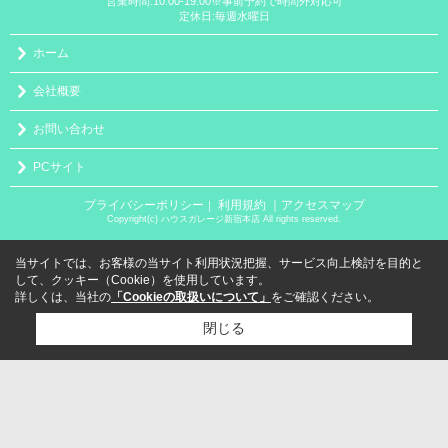
営業時間:10:00-19:00※事前予約で時間外対応可
定休日:毎週水曜日
ホーム
会社概要
お問い合わせ
PCサイト
プライバシーポリシー
利用規約
｜アクセスマップ
｜
Copyright(c) ハウスガレージ新宿本店 All rights reserved.
当サイトでは、お客様の当サイト利用状況把握、サービス向上検討を目的と
して、クッキー（Cookie）を使用しています。
詳しくは、当社の
「Cookieの取扱いについて」
をご確認ください。
閉じる