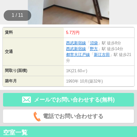
1 / 11
賃料
5.7万円
西武新宿線
「
沼袋
」駅 徒歩8分
西武新宿線
「
野方
」駅 徒歩14分
交通
都営大江戸線
「
新江古田
」駅 徒歩21
分
間取り(面積)
1K(21.60㎡)
築年月
1993年 10月(築32年)
メールでお問い合わせする(無料)
電話でお問い合わせする
空室一覧