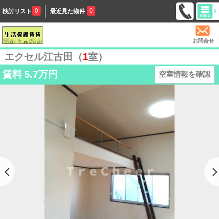
0
0
検討リスト
最近見た物件
お問合せ
エクセル江古田（
1
室）
賃料
5.7万円
空室情報を確認