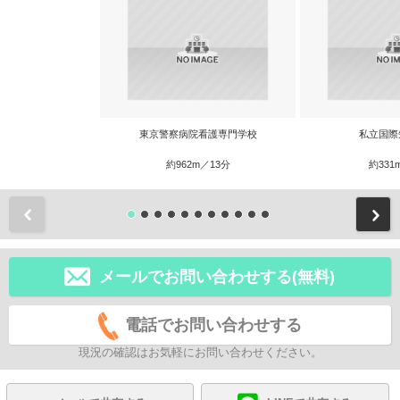
東京警察病院看護専門学校
私立国際
約962m／13分
約331
前
メールでお問い合わせする(無料)
電話でお問い合わせする
現況の確認はお気軽にお問い合わせください。