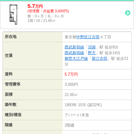
5.7
万
円
(管理費・共益費 3,000円)
敷：0ヶ月｜礼：0ヶ月
1階 / 1K / 21.60㎡
所在地
東京都
中野区
江古田
４丁目
西武新宿線
「
沼袋
」駅 徒歩8分
西武新宿線
「
野方
」駅 徒歩14分
交通
都営大江戸線
「
新江古田
」駅 徒歩21
分
賃料
5.7万円
管理費等
3,000円
面積
21.60㎡
築年数
1993年 10月 (築32年)
種別/構造
アパート/木造
階建
2階建