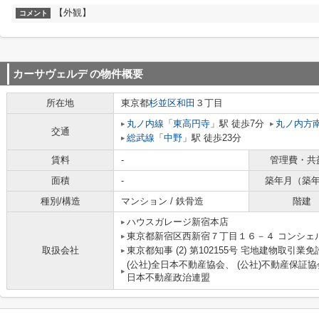
【外観】
コメント
カーサヴェルデ
の物件概要
所在地
東京都
杉並区
和田
３丁目
丸ノ内線
「
東高円寺
」駅 徒歩7分
丸ノ内方
交通
総武線
「
中野
」駅 徒歩23分
賃料
-
管理費・共
面積
-
築年月（築
種別/構造
マンション / 鉄骨造
階建
ハウスガレージ新宿本店
東京都新宿区西新宿７丁目１６－４ コンシェ
取扱会社
東京都知事 (2) 第102155号 宅地建物取引業免
(公社)全日本不動産協会、 (公社)不動産保証協
日本不動産政治連盟