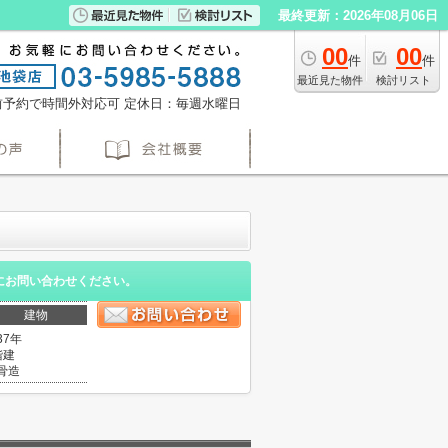
最終更新：2026年08月06日
00
00
件
件
最近見た物件
検討リスト
※事前予約で時間外対応可
定休日：毎週水曜日
にお問い合わせください。
建物
37年
階建
骨造