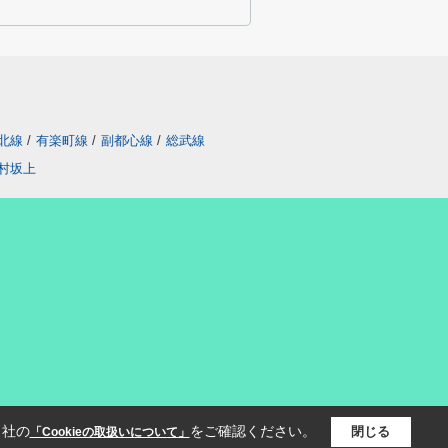
北線
/
有楽町線
/
副都心線
/
総武線
村坂上
当社の
をご確認ください。
閉じる
「Cookieの取扱いについて」