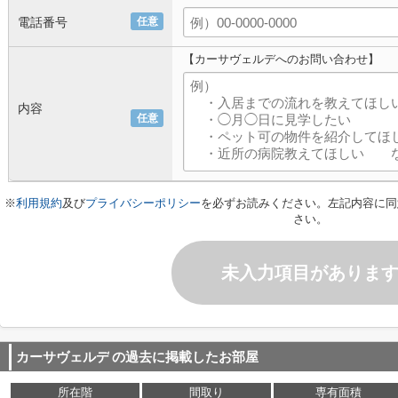
電話番号
任意
【カーサヴェルデへのお問い合わせ】
内容
任意
※
利用規約
及び
プライバシーポリシー
を必ずお読みください。左記内容に同
さい。
未入力項目がありま
カーサヴェルデ
の過去に掲載したお部屋
所在階
間取り
専有面積