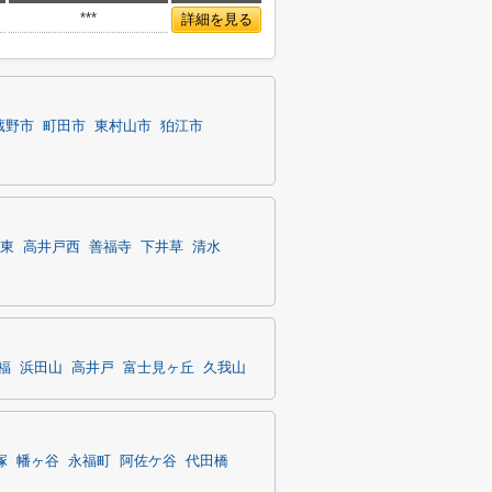
***
詳細を見る
蔵野市
町田市
東村山市
狛江市
東
高井戸西
善福寺
下井草
清水
福
浜田山
高井戸
富士見ヶ丘
久我山
塚
幡ヶ谷
永福町
阿佐ケ谷
代田橋