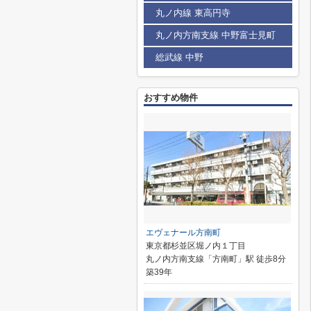
丸ノ内線 東高円寺
丸ノ内方南支線 中野富士見町
総武線 中野
おすすめ物件
エヴェナール方南町
東京都杉並区堀ノ内１丁目
丸ノ内方南支線「方南町」駅 徒歩8分
築39年