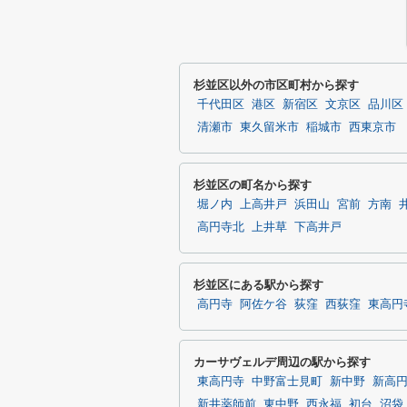
杉並区以外の市区町村から探す
千代田区
港区
新宿区
文京区
品川区
清瀬市
東久留米市
稲城市
西東京市
杉並区の町名から探す
堀ノ内
上高井戸
浜田山
宮前
方南
高円寺北
上井草
下高井戸
杉並区にある駅から探す
高円寺
阿佐ケ谷
荻窪
西荻窪
東高円
カーサヴェルデ周辺の駅から探す
東高円寺
中野富士見町
新中野
新高
新井薬師前
東中野
西永福
初台
沼袋