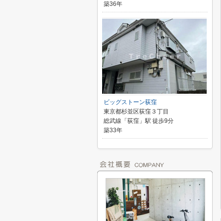
築36年
ビッグストーン荻窪
東京都杉並区荻窪３丁目
総武線「荻窪」駅 徒歩9分
築33年