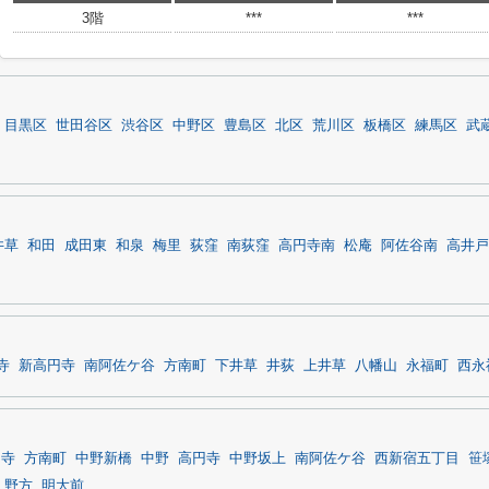
3階
***
***
目黒区
世田谷区
渋谷区
中野区
豊島区
北区
荒川区
板橋区
練馬区
武
井草
和田
成田東
和泉
梅里
荻窪
南荻窪
高円寺南
松庵
阿佐谷南
高井戸
寺
新高円寺
南阿佐ケ谷
方南町
下井草
井荻
上井草
八幡山
永福町
西永
円寺
方南町
中野新橋
中野
高円寺
中野坂上
南阿佐ケ谷
西新宿五丁目
笹
野方
明大前