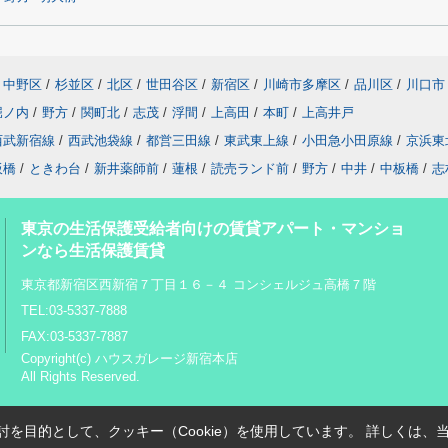
中野区
/
杉並区
/
北区
/
世田谷区
/
新宿区
/
川崎市多摩区
/
品川区
/
川口市
堀ノ内
/
野方
/
関町北
/
志茂
/
浮間
/
上高田
/
本町
/
上高井戸
西武新宿線
/
西武池袋線
/
都営三田線
/
東武東上線
/
小田急小田原線
/
京浜東
板橋
/
ときわ台
/
新井薬師前
/
蓮根
/
読売ランド前
/
野方
/
中井
/
中板橋
/
志
東京の生活保護受給者向けの賃貸アパート・マンショ
ンなら生活保護賃貸
東京都新宿区西新宿７丁目１６－４ コンシェルジュ高橋７階
TEL:03-5337-7888
FAX:03-5337-7887
Copyright(c) ハウスガレージ新宿本店
All Rights Reserved.
を目的として、クッキー（Cookie）を使用しています。
詳しくは、