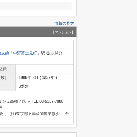
情報の見方
【マンション】
南支線
「
中野富士見町
」駅 徒歩14分
益費
-
年数）
1989年 2月 ( 築37年 )
3階建
ルジュ高橋７階
TEL:03-5337-7888
許
会 、 (社)東京都不動産関連業協会、 全