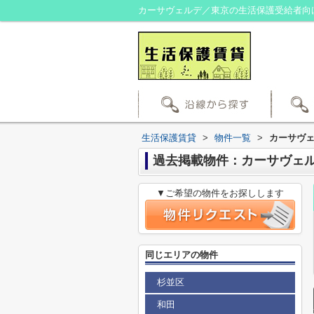
カーサヴェルデ／東京の生活保護受給者向
生活保護賃貸
>
物件一覧
>
カーサヴ
過去掲載物件：カーサヴェ
▼ご希望の物件をお探しします
同じエリアの物件
杉並区
和田