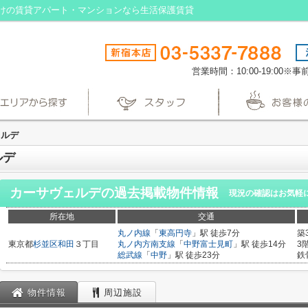
けの賃貸アパート・マンションなら生活保護賃貸
営業時間：10:00-19:00
ェルデ
ルデ
カーサヴェルデ
の過去掲載物件情報
現況の確認はお気軽
所在地
交通
丸ノ内線
「
東高円寺
」駅 徒歩7分
築
東京都
杉並区
和田
３丁目
丸ノ内方南支線
「
中野富士見町
」駅 徒歩14分
3
総武線
「
中野
」駅 徒歩23分
鉄
物件情報
周辺施設