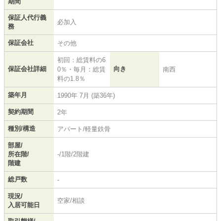
期間
保証人代行義
必加入
務
保証会社
その他
初回：総賃料の6
保証会社詳細
向き
0％・毎月：総賃
南西
料の1.8％
築年月
1990年 7月 (築36年)
契約期間
2年
種別/構造
アパート/軽量鉄骨
部屋/
所在階/
-/1階/2階建
階建
総戸数
-
現況/
空家/相談
入居可能日