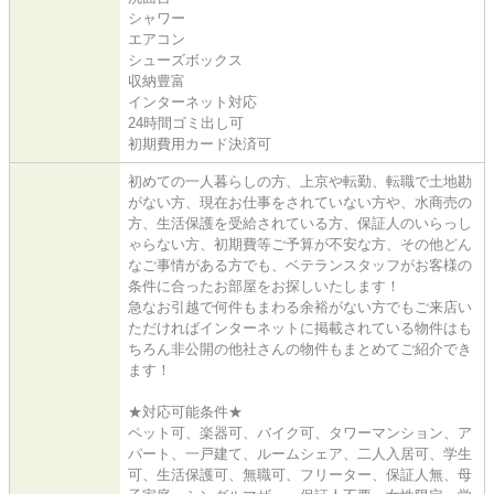
シャワー
エアコン
シューズボックス
収納豊富
インターネット対応
24時間ゴミ出し可
初期費用カード決済可
初めての一人暮らしの方、上京や転勤、転職で土地勘
がない方、現在お仕事をされていない方や、水商売の
方、生活保護を受給されている方、保証人のいらっし
ゃらない方、初期費等ご予算が不安な方、その他どん
なご事情がある方でも、ベテランスタッフがお客様の
条件に合ったお部屋をお探しいたします！
急なお引越で何件もまわる余裕がない方でもご来店い
ただければインターネットに掲載されている物件はも
ちろん非公開の他社さんの物件もまとめてご紹介でき
ます！
★対応可能条件★
ペット可、楽器可、バイク可、タワーマンション、ア
パート、一戸建て、ルームシェア、二人入居可、学生
可、生活保護可、無職可、フリーター、保証人無、母