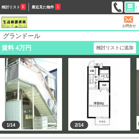
0
1
検討リスト
最近見た物件
お問合せ
グランドール
賃料
4
万円
検討リストに追加
1/14
2/14