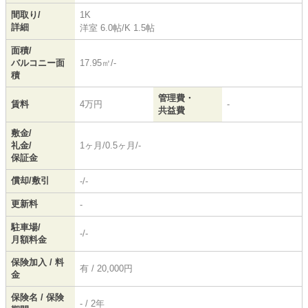
間取り/
1K
詳細
洋室 6.0帖
/
K 1.5帖
面積/
バルコニー面
17.95㎡/-
積
管理費・
賃料
4万円
-
共益費
敷金/
礼金/
1ヶ月/0.5ヶ月/-
保証金
償却/敷引
-/-
更新料
-
駐車場/
-/-
月額料金
保険加入 / 料
有 / 20,000円
金
保険名 / 保険
- / 2年