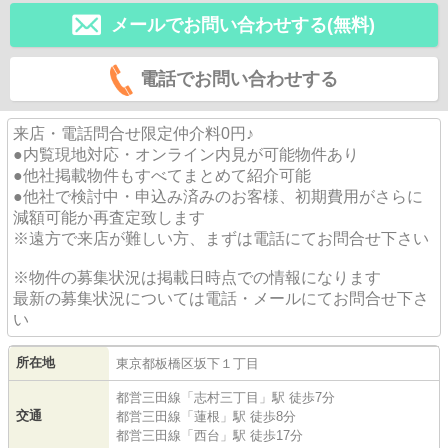
メールでお問い合わせする(無料)
電話でお問い合わせする
来店・電話問合せ限定仲介料0円♪
●内覧現地対応・オンライン内見が可能物件あり
●他社掲載物件もすべてまとめて紹介可能
●他社で検討中・申込み済みのお客様、初期費用がさらに
減額可能か再査定致します
※遠方で来店が難しい方、まずは電話にてお問合せ下さい
※物件の募集状況は掲載日時点での情報になります
最新の募集状況については電話・メールにてお問合せ下さ
い
所在地
東京都
板橋区
坂下
１丁目
都営三田線
「
志村三丁目
」駅 徒歩7分
交通
都営三田線
「
蓮根
」駅 徒歩8分
都営三田線
「
西台
」駅 徒歩17分