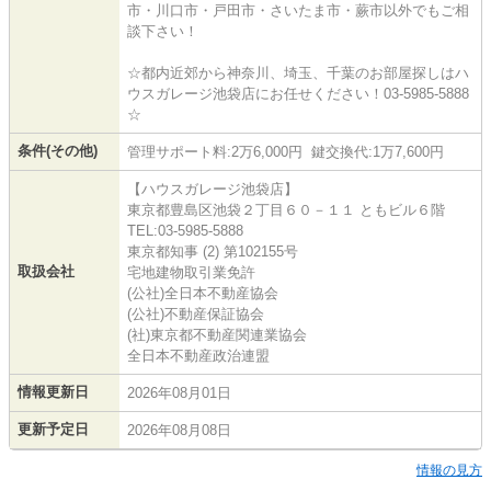
市・川口市・戸田市・さいたま市・蕨市以外でもご相
談下さい！
☆都内近郊から神奈川、埼玉、千葉のお部屋探しはハ
ウスガレージ池袋店にお任せください！03-5985-5888
☆
条件(その他)
管理サポート料:2万6,000円 鍵交換代:1万7,600円
【ハウスガレージ池袋店】
東京都豊島区池袋２丁目６０－１１ ともビル６階
TEL:03-5985-5888
東京都知事 (2) 第102155号
取扱会社
宅地建物取引業免許
(公社)全日本不動産協会
(公社)不動産保証協会
(社)東京都不動産関連業協会
全日本不動産政治連盟
情報更新日
2026年08月01日
更新予定日
2026年08月08日
情報の見方