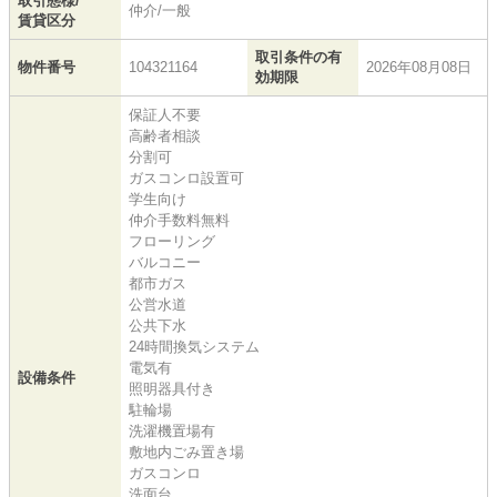
取引態様/
仲介/一般
賃貸区分
取引条件の有
物件番号
104321164
2026年08月08日
効期限
保証人不要
高齢者相談
分割可
ガスコンロ設置可
学生向け
仲介手数料無料
フローリング
バルコニー
都市ガス
公営水道
公共下水
24時間換気システム
電気有
設備条件
照明器具付き
駐輪場
洗濯機置場有
敷地内ごみ置き場
ガスコンロ
洗面台