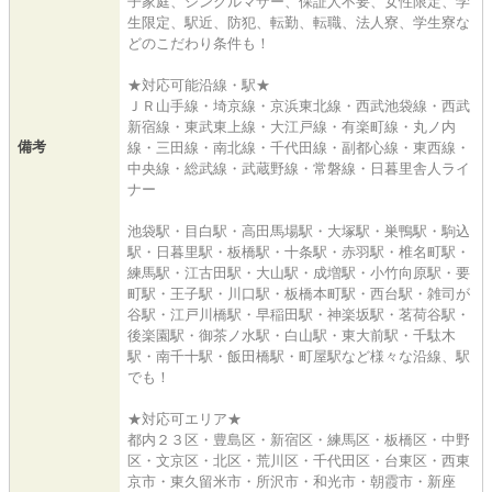
子家庭、シングルマザー、保証人不要、女性限定、学
生限定、駅近、防犯、転勤、転職、法人寮、学生寮な
どのこだわり条件も！
★対応可能沿線・駅★
ＪＲ山手線・埼京線・京浜東北線・西武池袋線・西武
新宿線・東武東上線・大江戸線・有楽町線・丸ノ内
備考
線・三田線・南北線・千代田線・副都心線・東西線・
中央線・総武線・武蔵野線・常磐線・日暮里舎人ライ
ナー
池袋駅・目白駅・高田馬場駅・大塚駅・巣鴨駅・駒込
駅・日暮里駅・板橋駅・十条駅・赤羽駅・椎名町駅・
練馬駅・江古田駅・大山駅・成増駅・小竹向原駅・要
町駅・王子駅・川口駅・板橋本町駅・西台駅・雑司が
谷駅・江戸川橋駅・早稲田駅・神楽坂駅・茗荷谷駅・
後楽園駅・御茶ノ水駅・白山駅・東大前駅・千駄木
駅・南千十駅・飯田橋駅・町屋駅など様々な沿線、駅
でも！
★対応可エリア★
都内２３区・豊島区・新宿区・練馬区・板橋区・中野
区・文京区・北区・荒川区・千代田区・台東区・西東
京市・東久留米市・所沢市・和光市・朝霞市・新座