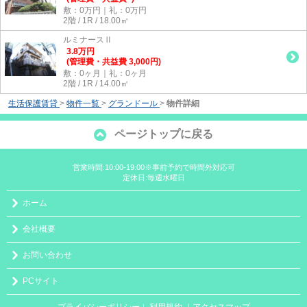
敷：0万円｜礼：0万円
2階 / 1R / 18.00㎡
ルミナースⅡ
3.8
万
円
(管理費・共益費 3,000円)
敷：0ヶ月｜礼：0ヶ月
2階 / 1R / 14.00㎡
生活保護賃貸
>
物件一覧
>
グランドール
>
物件詳細
ページトップに戻る
営業時間:10:00-19:00※事前予約で時間外対応可
定休日:毎週水曜日
ホーム
会社概要
お問い合わせ
PCサイト
プライバシーポリシー
利用規約
｜アクセスマップ
｜