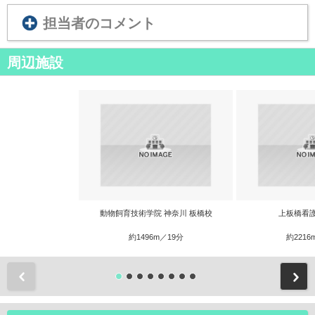
担当者のコメント
周辺施設
動物飼育技術学院 神奈川 板橋校
上板橋看
約1496m／19分
約2216
前