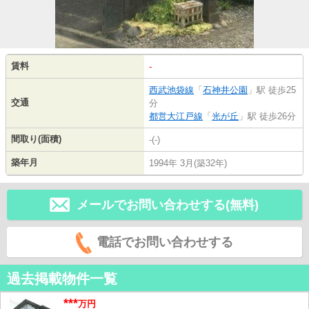
賃料
-
西武池袋線
「
石神井公園
」駅 徒歩25
交通
分
都営大江戸線
「
光が丘
」駅 徒歩26分
間取り(面積)
-(-)
築年月
1994年 3月(築32年)
メールでお問い合わせする(無料)
電話でお問い合わせする
過去掲載物件一覧
***
万円