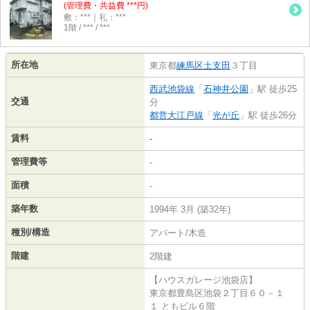
(管理費・共益費 ***円)
敷：***｜礼：***
1階 / *** / ***
所在地
東京都
練馬区
土支田
３丁目
西武池袋線
「
石神井公園
」駅 徒歩25
交通
分
都営大江戸線
「
光が丘
」駅 徒歩26分
賃料
-
管理費等
-
面積
-
築年数
1994年 3月 (築32年)
種別/構造
アパート/木造
階建
2階建
【ハウスガレージ池袋店】
東京都豊島区池袋２丁目６０－１
１ ともビル６階