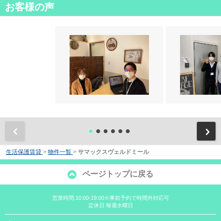
お客様の声
前
生活保護賃貸
>
物件一覧
>
サマックスヴェルドミール
ページトップに戻る
営業時間:10:00-19:00※事前予約で時間外対応可
定休日:毎週水曜日