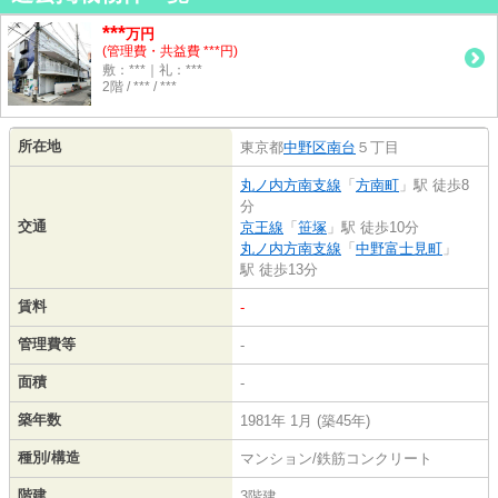
***
万円
(管理費・共益費 ***円)
敷：***｜礼：***
2階 / *** / ***
所在地
東京都
中野区
南台
５丁目
丸ノ内方南支線
「
方南町
」駅 徒歩8
分
交通
京王線
「
笹塚
」駅 徒歩10分
丸ノ内方南支線
「
中野富士見町
」
駅 徒歩13分
賃料
-
管理費等
-
面積
-
築年数
1981年 1月 (築45年)
種別/構造
マンション/鉄筋コンクリート
階建
3階建