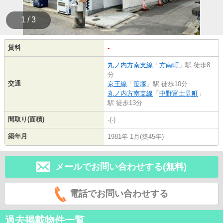
1 / 3
賃料
-
丸ノ内方南支線
「
方南町
」駅 徒歩8
分
交通
京王線
「
笹塚
」駅 徒歩10分
丸ノ内方南支線
「
中野富士見町
」
駅 徒歩13分
間取り(面積)
-(-)
築年月
1981年 1月(築45年)
メールでお問い合わせする(無料)
電話でお問い合わせする
過去掲載物件一覧