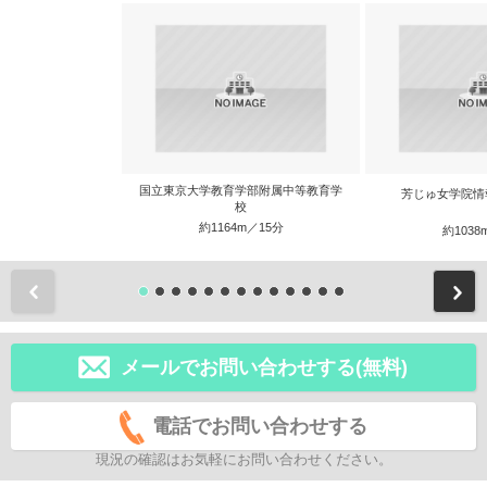
国立東京大学教育学部附属中等教育学
芳じゅ女学院情
校
約1164m／15分
約1038
前
メールでお問い合わせする(無料)
電話でお問い合わせする
現況の確認はお気軽にお問い合わせください。