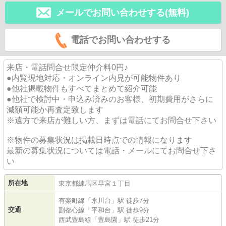
メールでお問い合わせする(無料)
電話でお問い合わせする
来店・電話問合せ限定仲介料0円♪
●内覧現地対応・オンライン内見が可能物件あり
●他社掲載物件もすべてまとめて紹介可能
●他社で検討中・申込み済みのお客様、初期費用がさらに
減額可能か再査定致します
※遠方で来店が難しい方、まずは電話にてお問合せ下さい
※物件の募集状況は掲載日時点での情報になります
最新の募集状況については電話・メールにてお問合せ下さ
い
所在地
東京都
練馬区
早宮
１丁目
有楽町線
「
氷川台
」駅 徒歩7分
交通
副都心線
「
平和台
」駅 徒歩9分
西武豊島線
「
豊島園
」駅 徒歩21分