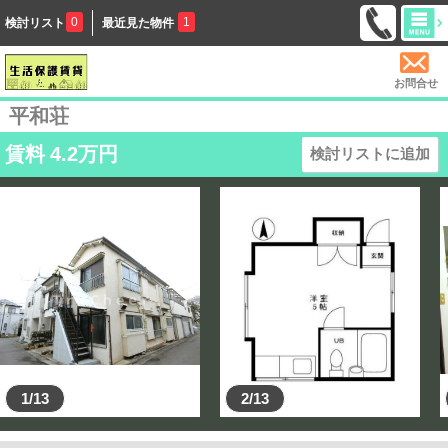
0
1
検討リスト
最近見た物件
お問合せ
平和荘
賃料
4.2
万円
検討リストに追加
1/13
2/13