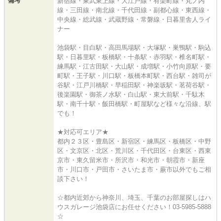
備考
新宿線・東武東上線・大江戸線・有楽町線・丸ノ内
線・三田線・南北線・千代田線・副都心線・東西線・
中央線・総武線・武蔵野線・常磐線・日暮里舎人ライ
ナー
池袋駅・目白駅・高田馬場駅・大塚駅・巣鴨駅・駒込
駅・日暮里駅・板橋駅・十条駅・赤羽駅・椎名町駅・
練馬駅・江古田駅・大山駅・成増駅・小竹向原駅・要
町駅・王子駅・川口駅・板橋本町駅・西台駅・雑司が
谷駅・江戸川橋駅・早稲田駅・神楽坂駅・茗荷谷駅・
後楽園駅・御茶ノ水駅・白山駅・東大前駅・千駄木
駅・南千十駅・飯田橋駅・町屋駅など様々な沿線、駅
でも！
★対応可エリア★
都内２３区・豊島区・新宿区・練馬区・板橋区・中野
区・文京区・北区・荒川区・千代田区・台東区・西東
京市・東久留米市・所沢市・和光市・朝霞市・新座
市・川口市・戸田市・さいたま市・蕨市以外でもご相
談下さい！
☆都内近郊から神奈川、埼玉、千葉のお部屋探しはハ
ウスガレージ池袋店にお任せください！03-5985-5888
☆