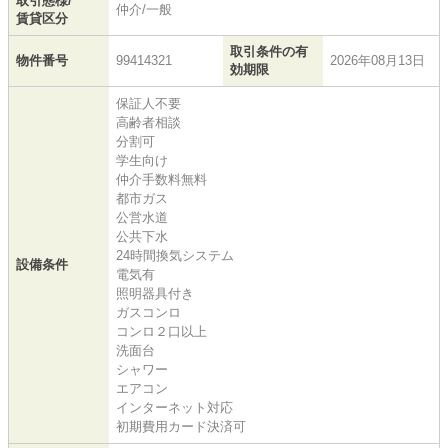
取引態様/
仲介/一般
賃貸区分
取引条件の有
物件番号
99414321
2026年08月13日
効期限
保証人不要
高齢者相談
分割可
学生向け
仲介手数料無料
都市ガス
公営水道
公共下水
24時間換気システム
設備条件
電気有
照明器具付き
ガスコンロ
コンロ２口以上
洗面台
シャワー
エアコン
インターネット対応
初期費用カード決済可