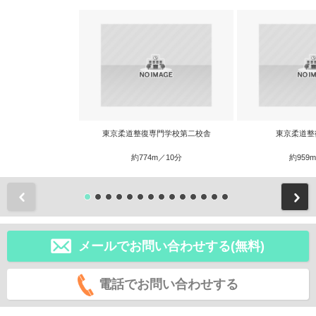
東京柔道整復専門学校第二校舎
東京柔道整
約774m／10分
約959
前
メールでお問い合わせする(無料)
電話でお問い合わせする