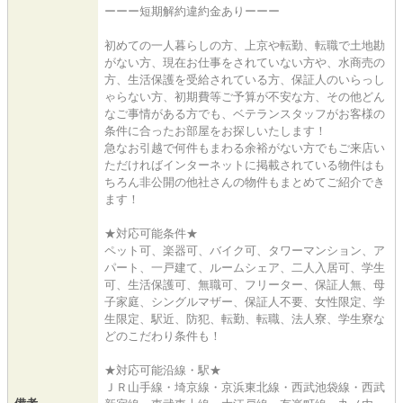
ーーー短期解約違約金ありーーー
初めての一人暮らしの方、上京や転勤、転職で土地勘
がない方、現在お仕事をされていない方や、水商売の
方、生活保護を受給されている方、保証人のいらっし
ゃらない方、初期費等ご予算が不安な方、その他どん
なご事情がある方でも、ベテランスタッフがお客様の
条件に合ったお部屋をお探しいたします！
急なお引越で何件もまわる余裕がない方でもご来店い
ただければインターネットに掲載されている物件はも
ちろん非公開の他社さんの物件もまとめてご紹介でき
ます！
★対応可能条件★
ペット可、楽器可、バイク可、タワーマンション、ア
パート、一戸建て、ルームシェア、二人入居可、学生
可、生活保護可、無職可、フリーター、保証人無、母
子家庭、シングルマザー、保証人不要、女性限定、学
生限定、駅近、防犯、転勤、転職、法人寮、学生寮な
どのこだわり条件も！
★対応可能沿線・駅★
ＪＲ山手線・埼京線・京浜東北線・西武池袋線・西武