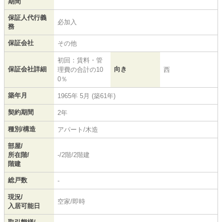
期間
保証人代行義
必加入
務
保証会社
その他
初回：賃料・管
保証会社詳細
向き
理費の合計の10
西
0％
築年月
1965年 5月 (築61年)
契約期間
2年
種別/構造
アパート/木造
部屋/
所在階/
-/2階/2階建
階建
総戸数
-
現況/
空家/即時
入居可能日