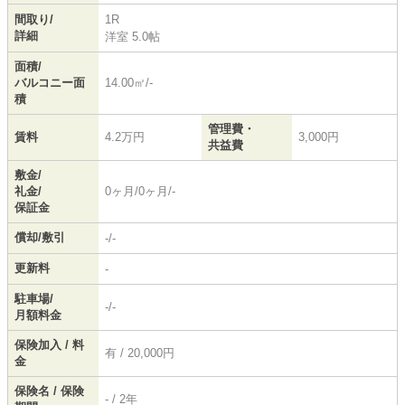
間取り/
1R
詳細
洋室 5.0帖
面積/
バルコニー面
14.00㎡/-
積
管理費・
賃料
4.2万円
3,000円
共益費
敷金/
礼金/
0ヶ月/0ヶ月/-
保証金
償却/敷引
-/-
更新料
-
駐車場/
-/-
月額料金
保険加入 / 料
有 / 20,000円
金
保険名 / 保険
- / 2年