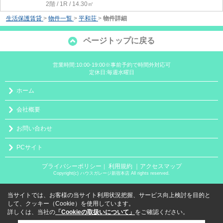
2階 / 1R / 14.30㎡
生活保護賃貸
>
物件一覧
>
平和荘
>
物件詳細
ページトップに戻る
営業時間:10:00-19:00※事前予約で時間外対応可
定休日:毎週水曜日
ホーム
会社概要
お問い合わせ
PCサイト
プライバシーポリシー
利用規約
｜アクセスマップ
｜
Copyright(c) ハウスガレージ新宿本店 All rights reserved.
当サイトでは、お客様の当サイト利用状況把握、サービス向上検討を目的と
して、クッキー（Cookie）を使用しています。
詳しくは、当社の
「Cookieの取扱いについて」
をご確認ください。