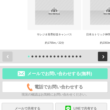
サレジオ高専杉並キャンパス
日本カトリック神学
約1755m／22分
約2353
前
メールでお問い合わせする(無料)
電話でお問い合わせする
現況の確認はお気軽にお問い合わせください。
メールで共有する
LINEで共有する