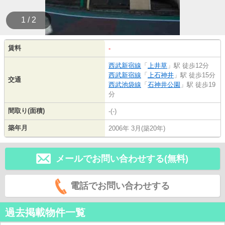
1 / 2
賃料
-
西武新宿線
「
上井草
」駅 徒歩12分
西武新宿線
「
上石神井
」駅 徒歩15分
交通
西武池袋線
「
石神井公園
」駅 徒歩19
分
間取り(面積)
-(-)
築年月
2006年 3月(築20年)
メールでお問い合わせする(無料)
電話でお問い合わせする
過去掲載物件一覧