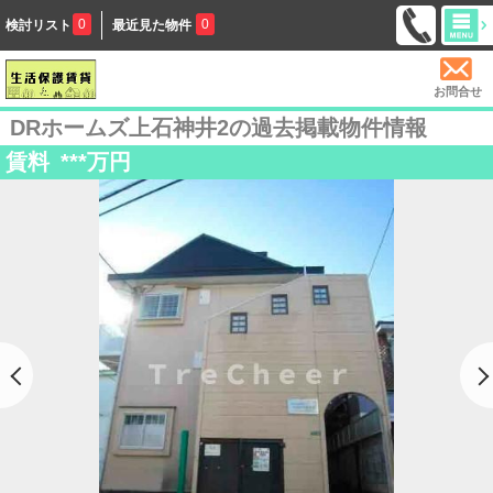
0
0
検討リスト
最近見た物件
お問合せ
DRホームズ上石神井2の過去掲載物件情報
賃料
***
万円