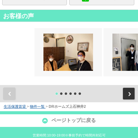
お客様の声
前
生活保護賃貸
>
物件一覧
>
DRホームズ上石神井2
ページトップに戻る
営業時間:10:00-19:00※事前予約で時間外対応可