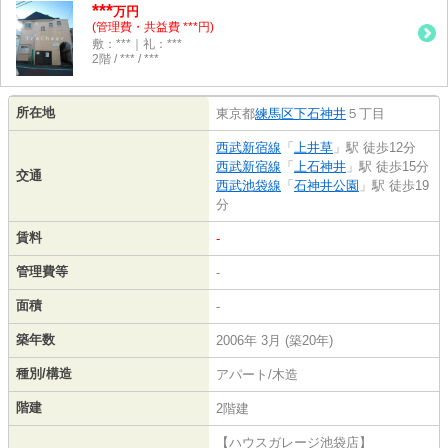
***
万円
(管理費・共益費 ***円)
敷：***｜礼：***
2階 / *** / ***
所在地
東京都
練馬区
下石神井
５丁目
西武新宿線
「
上井草
」駅 徒歩12分
西武新宿線
「
上石神井
」駅 徒歩15分
交通
西武池袋線
「
石神井公園
」駅 徒歩19
分
賃料
-
管理費等
-
面積
-
築年数
2006年 3月 (築20年)
種別/構造
アパート/木造
階建
2階建
【ハウスガレージ池袋店】