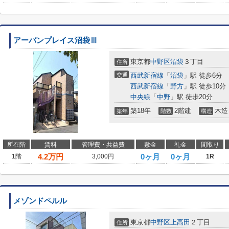
アーバンプレイス沼袋Ⅲ
東京都
中野区
沼袋
３丁目
住所
交通
西武新宿線
「
沼袋
」駅 徒歩6分
西武新宿線
「
野方
」駅 徒歩10分
中央線
「
中野
」駅 徒歩20分
築18年
2階建
木造
築年
階数
構造
所在階
賃料
管理費・共益費
敷金
礼金
間取り
4.2
万円
0ヶ月
0ヶ月
1階
3,000円
1R
メゾンドペルル
東京都
中野区
上高田
２丁目
住所