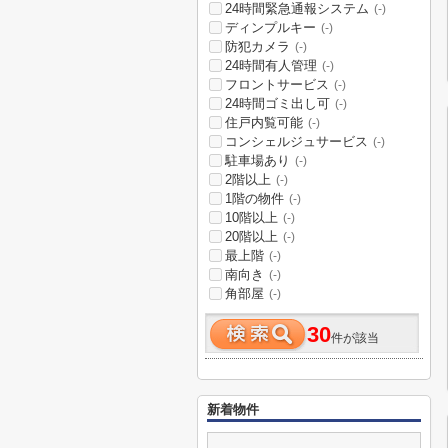
24時間緊急通報システム
(-)
ディンプルキー
(-)
防犯カメラ
(-)
24時間有人管理
(-)
フロントサービス
(-)
24時間ゴミ出し可
(-)
住戸内覧可能
(-)
コンシェルジュサービス
(-)
駐車場あり
(-)
2階以上
(-)
1階の物件
(-)
10階以上
(-)
20階以上
(-)
最上階
(-)
南向き
(-)
角部屋
(-)
30
件が該当
新着物件