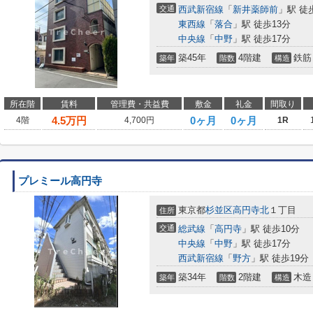
交通
西武新宿線
「
新井薬師前
」駅 徒
東西線
「
落合
」駅 徒歩13分
中央線
「
中野
」駅 徒歩17分
築45年
4階建
鉄筋
築年
階数
構造
所在階
賃料
管理費・共益費
敷金
礼金
間取り
4.5
万円
0ヶ月
0ヶ月
4階
4,700円
1R
プレミール高円寺
東京都
杉並区
高円寺北
１丁目
住所
交通
総武線
「
高円寺
」駅 徒歩10分
中央線
「
中野
」駅 徒歩17分
西武新宿線
「
野方
」駅 徒歩19分
築34年
2階建
木造
築年
階数
構造