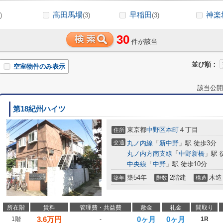
高田馬場
早稲田
神楽
)
(3)
(3)
30
件が該当
並び順：
空室物件のみ表示
該当公開
第18紀州ハイツ
東京都
中野区
本町
４丁目
住所
交通
丸ノ内線
「
新中野
」駅 徒歩3分
丸ノ内方南支線
「
中野新橋
」駅 
中央線
「
中野
」駅 徒歩10分
築54年
2階建
木造
築年
階数
構造
所在階
賃料
管理費・共益費
敷金
礼金
間取り
3.6
万円
0ヶ月
0ヶ月
1階
-
1R