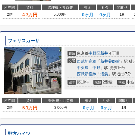
所在階
賃料
管理費・共益費
敷金
礼金
間取り
4.7
万円
0ヶ月
0ヶ月
2階
5,000円
1R
フェリスカーサ
東京都
中野区
新井
４丁目
住所
交通
西武新宿線
「
新井薬師前
」駅 徒
中央線
「
中野
」駅 徒歩16分
西武新宿線
「
沼袋
」駅 徒歩7分
築10年
2階建
木造
築年
階数
構造
所在階
賃料
管理費・共益費
敷金
礼金
間取り
5.1
万円
0ヶ月
0ヶ月
2階
3,000円
1R
野方ハイツ