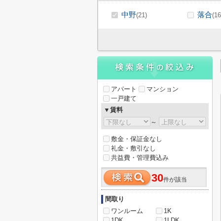
中野
落合
(21)
(16
アパート
マンション
一戸建て
▼賃料
～
敷金・保証金なし
礼金・敷引なし
共益費・管理費込み
30
件が該当
間取り
ワンルーム
1K
1DK
1LDK