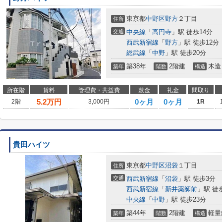
東京都
中野区
野方
２丁目
住所
交通
中央線
「
高円寺
」駅 徒歩14分
西武新宿線
「
野方
」駅 徒歩12分
総武線
「
中野
」駅 徒歩20分
築38年
2階建
木造
築年
階数
構造
所在階
賃料
管理費・共益費
敷金
礼金
間取り
5.2
万円
0ヶ月
0ヶ月
2階
3,000円
1R
貴田ハイツ
東京都
中野区
沼袋
１丁目
住所
交通
西武新宿線
「
沼袋
」駅 徒歩3分
西武新宿線
「
新井薬師前
」駅 徒
中央線
「
中野
」駅 徒歩23分
築44年
2階建
軽量
築年
階数
構造