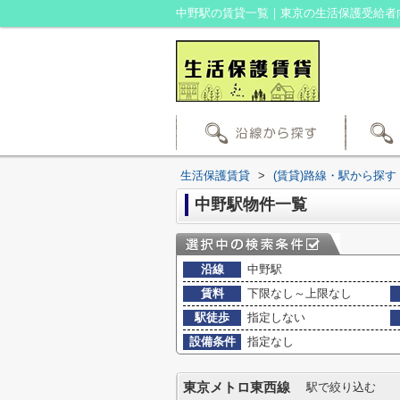
中野駅の賃貸一覧｜東京の生活保護受給者
生活保護賃貸
>
(賃貸)路線・駅から探す
中野駅物件一覧
沿線
中野駅
賃料
下限なし～上限なし
駅徒歩
指定しない
設備条件
指定なし
東京メトロ東西線
駅で絞り込む