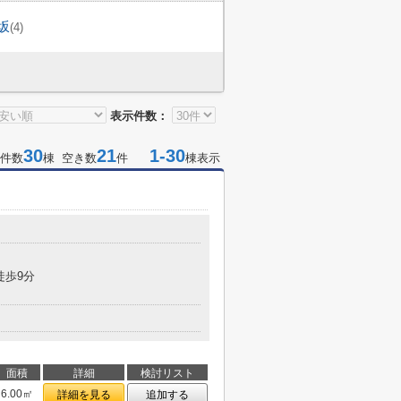
坂
(4)
表示件数：
30
21
1-30
件数
棟 空き数
件
棟表示
徒歩9分
面積
詳細
検討リスト
6.00㎡
詳細を見る
追加する