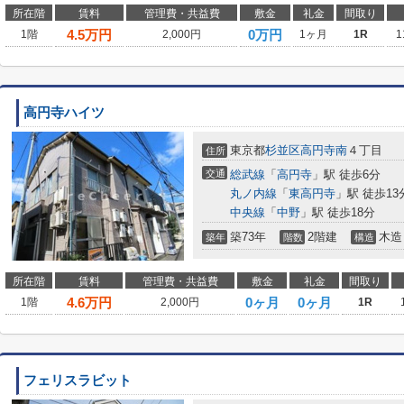
所在階
賃料
管理費・共益費
敷金
礼金
間取り
4.5
万円
0万円
1階
2,000円
1ヶ月
1R
1
高円寺ハイツ
東京都
杉並区
高円寺南
４丁目
住所
交通
総武線
「
高円寺
」駅 徒歩6分
丸ノ内線
「
東高円寺
」駅 徒歩13
中央線
「
中野
」駅 徒歩18分
築73年
2階建
木造
築年
階数
構造
所在階
賃料
管理費・共益費
敷金
礼金
間取り
4.6
万円
0ヶ月
0ヶ月
1階
2,000円
1R
フェリスラビット