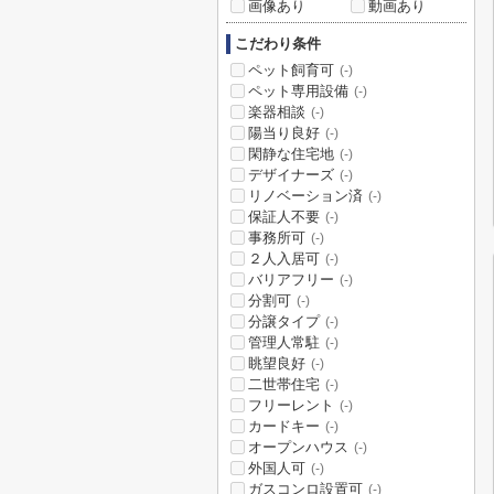
画像あり
動画あり
こだわり条件
ペット飼育可
(-)
ペット専用設備
(-)
楽器相談
(-)
陽当り良好
(-)
閑静な住宅地
(-)
デザイナーズ
(-)
リノベーション済
(-)
保証人不要
(-)
事務所可
(-)
２人入居可
(-)
バリアフリー
(-)
分割可
(-)
分譲タイプ
(-)
管理人常駐
(-)
眺望良好
(-)
二世帯住宅
(-)
フリーレント
(-)
カードキー
(-)
オープンハウス
(-)
外国人可
(-)
ガスコンロ設置可
(-)