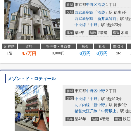
東京都
中野区
沼袋
１丁目
住所
交通
西武新宿線
「
沼袋
」駅 徒歩7分
西武新宿線
「
新井薬師前
」駅 徒
中央線
「
中野
」駅 徒歩20分
築8年
2階建
木造
築年
階数
構造
所在階
賃料
管理費・共益費
敷金
礼金
間取り
4.7
万円
0万円
0万円
1階
3,000円
1R
メゾン・ド・ロティール
東京都
中野区
中野
２丁目
住所
交通
中央線
「
中野
」駅 徒歩10分
丸ノ内線
「
新中野
」駅 徒歩9分
都営大江戸線
「
中野坂上
」駅 徒
築45年
4階建
鉄筋
築年
階数
構造