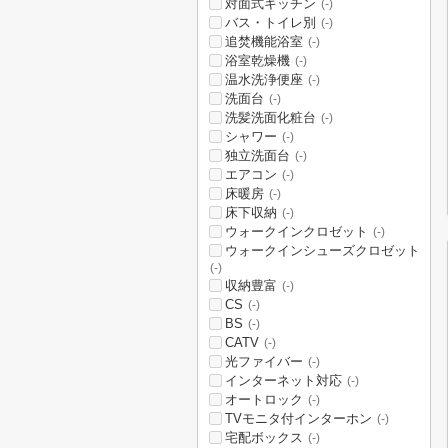
対面式キッチン
(-)
バス・トイレ別
(-)
追焚機能浴室
(-)
浴室乾燥機
(-)
温水洗浄便座
(-)
洗面台
(-)
洗髪洗面化粧台
(-)
シャワー
(-)
独立洗面台
(-)
エアコン
(-)
床暖房
(-)
床下収納
(-)
ウォークインクロゼット
(-)
ウォークインシューズクロゼット
(-)
収納豊富
(-)
CS
(-)
BS
(-)
CATV
(-)
光ファイバー
(-)
インターネット対応
(-)
オートロック
(-)
TVモニタ付インターホン
(-)
宅配ボックス
(-)