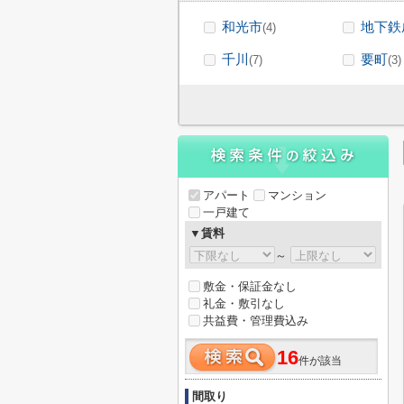
和光市
地下鉄
(4)
千川
要町
(7)
(3)
アパート
マンション
一戸建て
▼賃料
～
敷金・保証金なし
礼金・敷引なし
共益費・管理費込み
16
件が該当
間取り