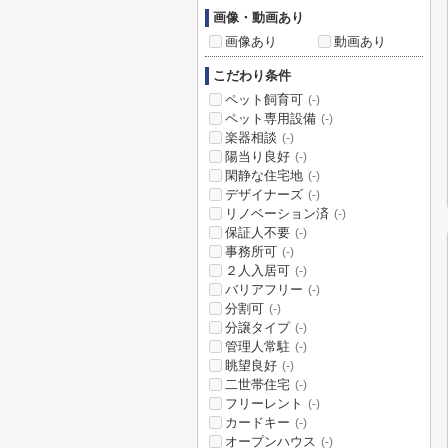
画像・動画あり
画像あり
動画あり
こだわり条件
ペット飼育可
(-)
ペット専用設備
(-)
楽器相談
(-)
陽当り良好
(-)
閑静な住宅地
(-)
デザイナーズ
(-)
リノベーション済
(-)
保証人不要
(-)
事務所可
(-)
２人入居可
(-)
バリアフリー
(-)
分割可
(-)
分譲タイプ
(-)
管理人常駐
(-)
眺望良好
(-)
二世帯住宅
(-)
フリーレント
(-)
カードキー
(-)
オープンハウス
(-)