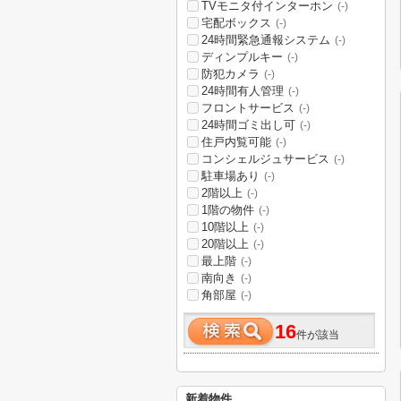
TVモニタ付インターホン
(-)
宅配ボックス
(-)
24時間緊急通報システム
(-)
ディンプルキー
(-)
防犯カメラ
(-)
24時間有人管理
(-)
フロントサービス
(-)
24時間ゴミ出し可
(-)
住戸内覧可能
(-)
コンシェルジュサービス
(-)
駐車場あり
(-)
2階以上
(-)
1階の物件
(-)
10階以上
(-)
20階以上
(-)
最上階
(-)
南向き
(-)
角部屋
(-)
16
件が該当
新着物件