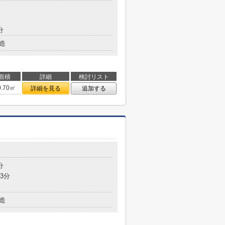
分
造
面積
詳細
検討リスト
0.70㎡
詳細を見る
追加する
分
3分
造