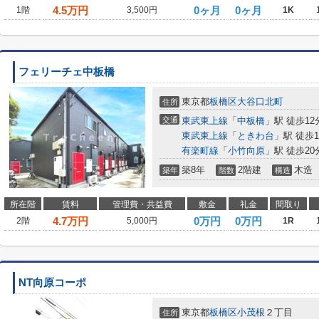
4.5
万円
0ヶ月
0ヶ月
1階
3,500円
1K
フェリーチェ中板橋
東京都
板橋区
大谷口北町
住所
交通
東武東上線
「
中板橋
」駅 徒歩12
東武東上線
「
ときわ台
」駅 徒歩1
有楽町線
「
小竹向原
」駅 徒歩20
築8年
2階建
木造
築年
階数
構造
所在階
賃料
管理費・共益費
敷金
礼金
間取り
4.7
万円
0万円
0万円
2階
5,000円
1R
NT向原コーポ
東京都
板橋区
小茂根
２丁目
住所