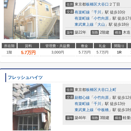
東京都
板橋区
大谷口
２丁目
住所
交通
有楽町線
「
千川
」駅 徒歩10分
有楽町線
「
小竹向原
」駅 徒歩17
東武東上線
「
大山
」駅 徒歩18分
築22年
2階建
木造
築年
階数
構造
所在階
賃料
管理費・共益費
敷金
礼金
間取り
5.7
万円
1階
3,000円
5.7万円
5.7万円
1R
フレッシュハイツ
東京都
板橋区
大谷口上町
住所
交通
副都心線
「
小竹向原
」駅 徒歩12
有楽町線
「
千川
」駅 徒歩13分
東武東上線
「
中板橋
」駅 徒歩18
築46年
3階建
軽量
築年
階数
構造