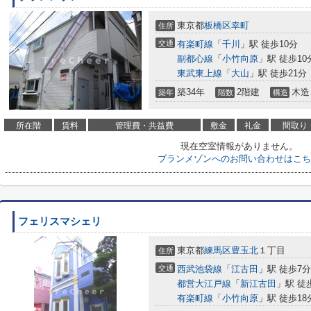
東京都
板橋区
幸町
住所
交通
有楽町線
「
千川
」駅 徒歩10分
副都心線
「
小竹向原
」駅 徒歩10
東武東上線
「
大山
」駅 徒歩21分
築34年
2階建
木造
築年
階数
構造
所在階
賃料
管理費・共益費
敷金
礼金
間取り
現在空室情報がありません。
ブランメゾンへのお問い合わせはこち
フェリスマシェリ
東京都
練馬区
豊玉北
１丁目
住所
交通
西武池袋線
「
江古田
」駅 徒歩7分
都営大江戸線
「
新江古田
」駅 徒
有楽町線
「
小竹向原
」駅 徒歩18