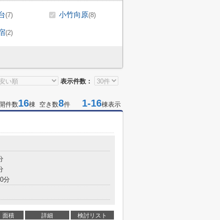
台
小竹向原
(7)
(8)
宿
(2)
表示件数：
16
8
1-16
開件数
棟 空き数
件
棟表示
分
分
0分
面積
詳細
検討リスト