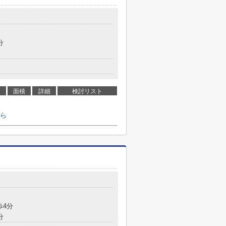
分
面積
詳細
検討リスト
ら
歩4分
分