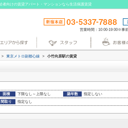
給者向けの賃貸アパート・マンションなら生活保護賃貸
営業時間：10:00-19:00
>
東京メトロ副都心線
>
小竹向原駅の賃貸
面積
下限なし～上限なし
築年数
指定しない
間取り
指定なし