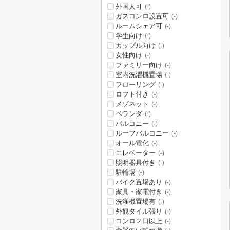
外国人可
(-)
ガスコンロ設置可
(-)
ルームシェア可
(-)
学生向け
(-)
カップル向け
(-)
女性向け
(-)
ファミリー向け
(-)
室内洗濯機置場
(-)
フローリング
(-)
ロフト付き
(-)
メゾネット
(-)
ベランダ
(-)
バルコニー
(-)
ルーフバルコニー
(-)
オール電化
(-)
エレベーター
(-)
照明器具付き
(-)
駐輪場
(-)
バイク置場あり
(-)
家具・家電付き
(-)
洗濯機置場有
(-)
外観タイル張り
(-)
コンロ２口以上
(-)