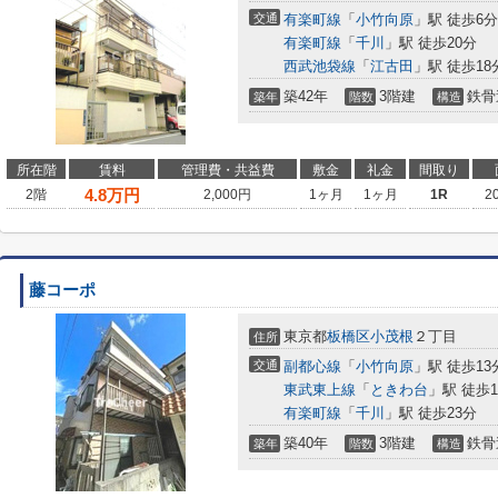
交通
有楽町線
「
小竹向原
」駅 徒歩6分
有楽町線
「
千川
」駅 徒歩20分
西武池袋線
「
江古田
」駅 徒歩18
築42年
3階建
鉄骨
築年
階数
構造
所在階
賃料
管理費・共益費
敷金
礼金
間取り
4.8
万円
2階
2,000円
1ヶ月
1ヶ月
1R
2
藤コーポ
東京都
板橋区
小茂根
２丁目
住所
交通
副都心線
「
小竹向原
」駅 徒歩13
東武東上線
「
ときわ台
」駅 徒歩1
有楽町線
「
千川
」駅 徒歩23分
築40年
3階建
鉄骨
築年
階数
構造