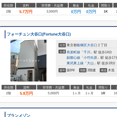
所在階
賃料
管理費・共益費
敷金
礼金
間取り
5.7
万円
0万円
0万円
2階
3,000円
1K
フォーチュン大谷口(Fortune大谷口)
東京都
板橋区
大谷口
２丁目
住所
交通
有楽町線
「
千川
」駅 徒歩14分
副都心線
「
小竹向原
」駅 徒歩17
東武東上線
「
大山
」駅 徒歩18分
築8年
3階建
木造
築年
階数
構造
所在階
賃料
管理費・共益費
敷金
礼金
間取り
5.9
万円
2階
5,000円
1ヶ月
1ヶ月
1R
1
ブランメゾン