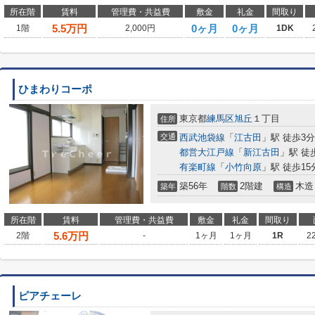
所在階
賃料
管理費・共益費
敷金
礼金
間取り
5.5
万円
0ヶ月
0ヶ月
1階
2,000円
1DK
ひまわりコーポ
東京都
練馬区
旭丘
１丁目
住所
交通
西武池袋線
「
江古田
」駅 徒歩3分
都営大江戸線
「
新江古田
」駅 徒
有楽町線
「
小竹向原
」駅 徒歩15
築56年
2階建
木造
築年
階数
構造
所在階
賃料
管理費・共益費
敷金
礼金
間取り
5.6
万円
2階
-
1ヶ月
1ヶ月
1R
2
ピアチェーレ