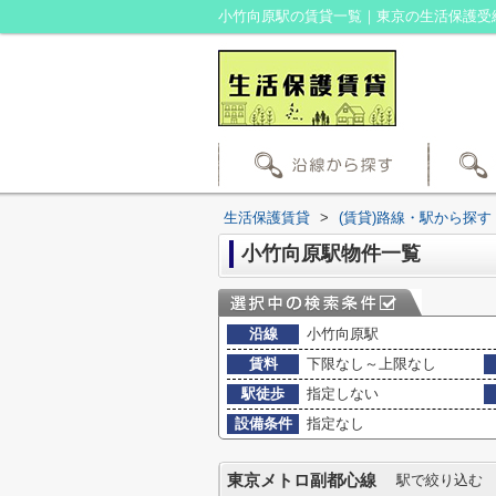
小竹向原駅の賃貸一覧｜東京の生活保護受
生活保護賃貸
>
(賃貸)路線・駅から探す
小竹向原駅物件一覧
沿線
小竹向原駅
賃料
下限なし～上限なし
駅徒歩
指定しない
設備条件
指定なし
東京メトロ副都心線
駅で絞り込む