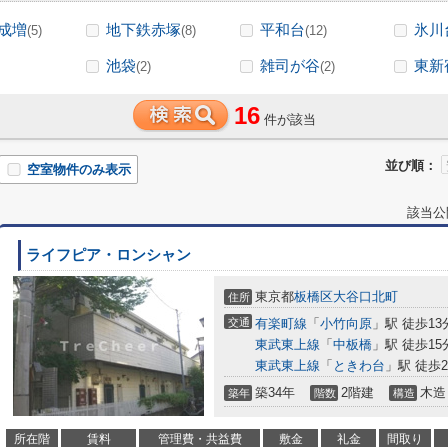
成増
地下鉄赤塚
平和台
氷川
(5)
(8)
(12)
池袋
雑司が谷
東新
(2)
(2)
16
件が該当
並び順：
空室物件のみ表示
該当公
ライフピア・ロンシャン
東京都
板橋区
大谷口北町
住所
交通
有楽町線
「
小竹向原
」駅 徒歩13
東武東上線
「
中板橋
」駅 徒歩15
東武東上線
「
ときわ台
」駅 徒歩2
築34年
2階建
木造
築年
階数
構造
所在階
賃料
管理費・共益費
敷金
礼金
間取り