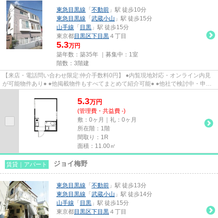
東急目黒線
「
不動前
」駅 徒歩10分
東急目黒線
「
武蔵小山
」駅 徒歩15分
山手線
「
目黒
」駅 徒歩15分
東京都
目黒区
下目黒
４丁目
5.3
万円
築年数：築35年 ｜募集中：
1室
階数：3階建
【来店・電話問い合わせ限定:仲介手数料0円】 ●内覧現地対応・オンライン内見
が可能物件あり● ●他掲載物件もすべてまとめて紹介可能● ●他社で検討中・申込
み済みのお客様、初期費用が...
5.3
万
円
(管理費・共益費 -)
敷：0ヶ月｜礼：0ヶ月
所在階：1階
間取り：1R
面積：11.00㎡
ジョイ梅野
賃貸｜アパート
東急目黒線
「
不動前
」駅 徒歩13分
東急目黒線
「
武蔵小山
」駅 徒歩14分
山手線
「
目黒
」駅 徒歩15分
東京都
目黒区
下目黒
４丁目