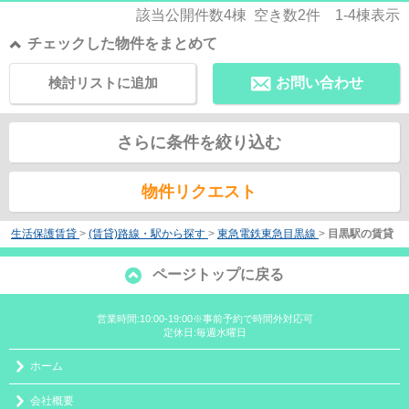
該当公開件数
4
棟 空き数
2
件
1-4
棟表示
チェックした物件をまとめて
検討リストに追加
お問い合わせ
さらに条件を絞り込む
物件リクエスト
生活保護賃貸
>
(賃貸)路線・駅から探す
>
東急電鉄東急目黒線
>
目黒駅の賃貸
ページトップに戻る
営業時間:10:00-19:00※事前予約で時間外対応可
定休日:毎週水曜日
ホーム
会社概要