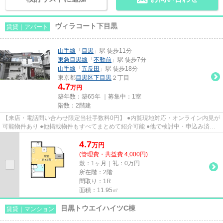
ヴィラコート下目黒
賃貸｜アパート
山手線
「
目黒
」駅 徒歩11分
東急目黒線
「
不動前
」駅 徒歩7分
山手線
「
五反田
」駅 徒歩18分
東京都
目黒区
下目黒
２丁目
4.7
万円
築年数：築65年 ｜募集中：
1室
階数：2階建
【来店・電話問い合わせ限定当社手数料0円】 ●内覧現地対応・オンライン内見が
可能物件あり ●他掲載物件もすべてまとめて紹介可能 ●他で検討中・申込み済み
のお客様、初期費用がさらに...
4.7
万
円
(管理費・共益費 4,000円)
敷：1ヶ月｜礼：0万円
所在階：2階
間取り：1R
面積：11.95㎡
目黒トウエイハイツC棟
賃貸｜マンション