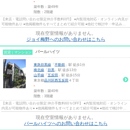
-
築年数：築49年
階数：2階建
【来店・電話問い合わせ限定仲介手数料0円】 ●内覧現地対応・オンライン内見が
可能物件あり ●他掲載物件もすべてまとめて紹介可能 ●他社で検討中・申込み済
みのお客様、初期費用がさら...
現在空室情報がありません。
ジョイ梅野へのお問い合わせはこちら
パールハイツ
賃貸｜マンション
東急目黒線
「
不動前
」駅 徒歩1分
南北線
「
目黒
」駅 徒歩13分
山手線
「
五反田
」駅 徒歩15分
東京都
品川区
西五反田
４丁目
-
築年数：築40年
階数：3階建
【来店・電話問い合わせ限定:仲介手数料60％OFF】 ●内覧現地対応・オンライン
内見が可能物件あり● ●他掲載物件もすべてまとめて紹介可能● ●他社で検討中・
申込み済みのお客様、初期費...
現在空室情報がありません。
パールハイツへのお問い合わせはこちら