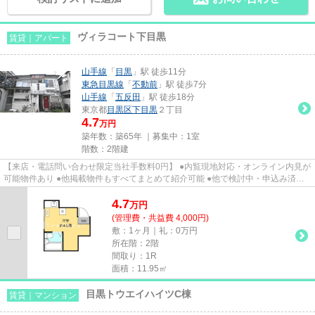
ヴィラコート下目黒
賃貸｜アパート
山手線
「
目黒
」駅 徒歩11分
東急目黒線
「
不動前
」駅 徒歩7分
山手線
「
五反田
」駅 徒歩18分
東京都
目黒区
下目黒
２丁目
4.7
万円
築年数：築65年 ｜募集中：
1室
階数：2階建
【来店・電話問い合わせ限定当社手数料0円】 ●内覧現地対応・オンライン内見が
可能物件あり ●他掲載物件もすべてまとめて紹介可能 ●他で検討中・申込み済み
のお客様、初期費用がさらに...
4.7
万
円
(管理費・共益費 4,000円)
敷：1ヶ月｜礼：0万円
所在階：2階
間取り：1R
面積：11.95㎡
目黒トウエイハイツC棟
賃貸｜マンション