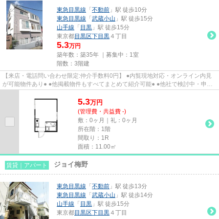
東急目黒線
「
不動前
」駅 徒歩10分
東急目黒線
「
武蔵小山
」駅 徒歩15分
山手線
「
目黒
」駅 徒歩15分
東京都
目黒区
下目黒
４丁目
5.3
万円
築年数：築35年 ｜募集中：
1室
階数：3階建
【来店・電話問い合わせ限定:仲介手数料0円】 ●内覧現地対応・オンライン内見
が可能物件あり● ●他掲載物件もすべてまとめて紹介可能● ●他社で検討中・申込
み済みのお客様、初期費用が...
5.3
万
円
(管理費・共益費 -)
敷：0ヶ月｜礼：0ヶ月
所在階：1階
間取り：1R
面積：11.00㎡
ジョイ梅野
賃貸｜アパート
東急目黒線
「
不動前
」駅 徒歩13分
東急目黒線
「
武蔵小山
」駅 徒歩14分
山手線
「
目黒
」駅 徒歩15分
東京都
目黒区
下目黒
４丁目