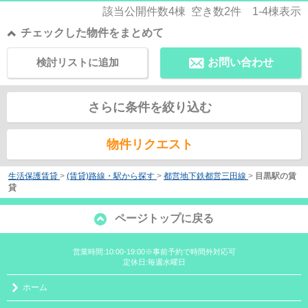
該当公開件数
4
棟 空き数
2
件
1-4
棟表示
チェックした物件をまとめて
検討リストに追加
お問い合わせ
さらに条件を絞り込む
物件リクエスト
生活保護賃貸
>
(賃貸)路線・駅から探す
>
都営地下鉄都営三田線
>
目黒駅の賃
貸
ページトップに戻る
営業時間:10:00-19:00※事前予約で時間外対応可
定休日:毎週水曜日
ホーム