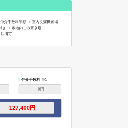
仲介手数料半額
室内洗濯機置場
付き
敷地内ごみ置き場
ド決済可
仲介手数料 ※1