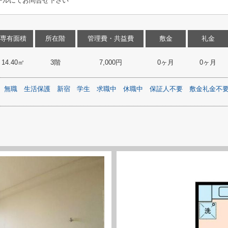
ールにてお問合せ下さい
専有面積
所在階
管理費・共益費
敷金
礼金
14.40㎡
3階
7,000円
0ヶ月
0ヶ月
無職
生活保護
新宿
学生
求職中
休職中
保証人不要
敷金礼金不