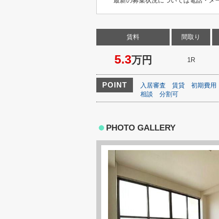
最新の募集状況については電話・メ
賃料
間取り
5.3
万円
1R
POINT
入居審査
賃貸
初期費用
相談
分割可
PHOTO GALLERY