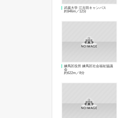
武蔵大学 江古田キャンパス
約946m／12分
練馬区役所 練馬区社会福祉協議
会
約622m／8分