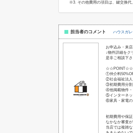
※3. その他費用の項目は、鍵交換
担当者のコメント
ハウスガレ
お申込み・来店
↓物件詳細をク
是非ご相談下さ
☆☆POINT☆☆
①仲介料50%O
②社会福祉法人
③初期費用分割
④他掲載物件・
⑤インターネッ
⑥家具・家電の
初期費用や保証
なかなか審査が
当店では複雑な
あきらめないで