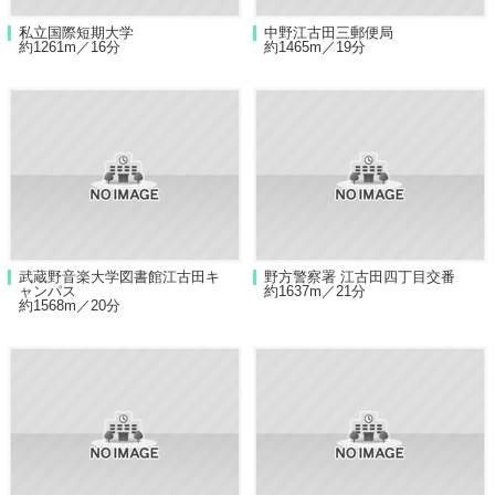
私立国際短期大学
中野江古田三郵便局
約1261m／16分
約1465m／19分
武蔵野音楽大学図書館江古田キ
野方警察署 江古田四丁目交番
ャンパス
約1637m／21分
約1568m／20分