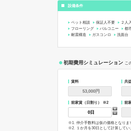
設備条件
ペット相談
保証人不要
２人
フローリング
バルコニー
都
耐震構造
ガスコンロ
洗面台
初期費用シミュレーション
こ
賃料
共
前家賃（日割り） ※2
前
※1. 仲介手数料は仮の価格となり
※2. １か月を30日として計算して