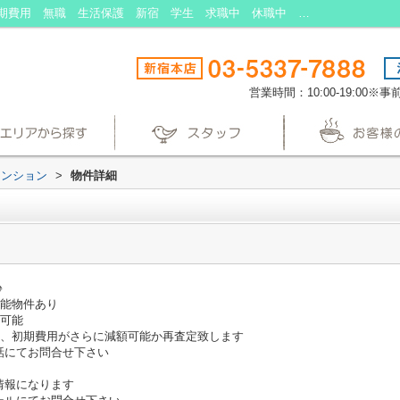
トクスケマンション｜入居審査 賃貸 初期費用 無職 生活保護 新宿 学生 求職中 休職中 保証人不要 敷金礼金不要 3駅以上利用可 2沿線利用可 ペット相談 分割可｜東京の生活保護受給者向けの賃貸アパート・マンションなら生活保護賃貸
営業時間：10:00-19:00
マンション
>
物件詳細
月♪
可能物件あり
介可能
様、初期費用がさらに減額可能か再査定致します
話にてお問合せ下さい
情報になります