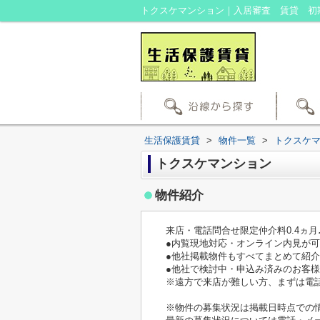
生活保護賃貸
>
物件一覧
>
トクスケ
トクスケマンション
物件紹介
来店・電話問合せ限定仲介料0.4ヵ
●内覧現地対応・オンライン内見が
●他社掲載物件もすべてまとめて紹
●他社で検討中・申込み済みのお客
※遠方で来店が難しい方、まずは電
※物件の募集状況は掲載日時点での