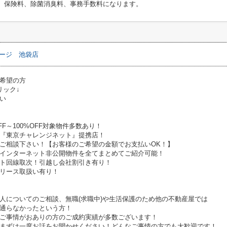
代、保険料、除菌消臭料、事務手数料になります。
ージ 池袋店
希望の方
リック↓
い
FF～100%OFF対象物件多数あり！
『東京チャレンジネット』提携店！
ご相談下さい！【お客様のご希望の金額でお支払いOK！】
インターネット非公開物件を全てまとめてご紹介可能！
ト回線取次！引越し会社割引き有り！
リース取扱い有り！
人についてのご相談、無職(求職中)や生活保護のため他の不動産屋では
通らなかったという方！
ご事情がおありの方のご成約実績が多数ございます！
まずは一度お話をお聞かせください！どんなご事情の方でも大歓迎です！