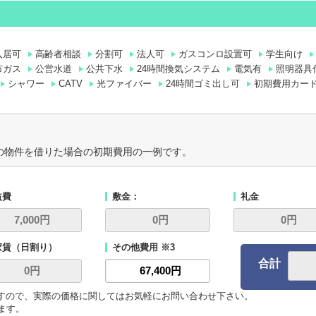
入居可
高齢者相談
分割可
法人可
ガスコンロ設置可
学生向け
市ガス
公営水道
公共下水
24時間換気システム
電気有
照明器具
シャワー
CATV
光ファイバー
24時間ゴミ出し可
初期費用カー
の物件を借りた場合の初期費用の一例です。
益費
敷金：
礼金
家賃（日割り）
その他費用 ※3
合計
ますので、実際の価格に関してはお気軽にお問い合わせ下さい。
います。