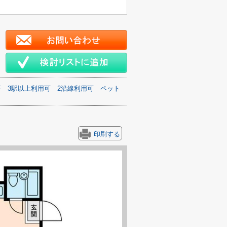
要
3駅以上利用可
2沿線利用可
ペット
印刷する