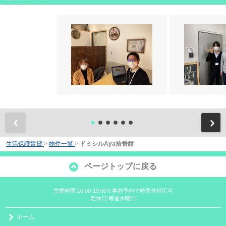
前
生活保護賃貸
>
物件一覧
>
ドミシルAya拾番館
ページトップに戻る
営業時間:10:00-19:00※事前予約で時間外対応可
定休日:毎週水曜日
ホーム