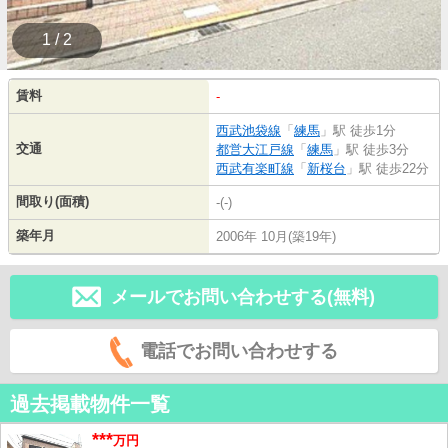
1 / 2
賃料
-
西武池袋線
「
練馬
」駅 徒歩1分
交通
都営大江戸線
「
練馬
」駅 徒歩3分
西武有楽町線
「
新桜台
」駅 徒歩22分
間取り(面積)
-(-)
築年月
2006年 10月(築19年)
メールでお問い合わせする(無料)
電話でお問い合わせする
過去掲載物件一覧
***
万円