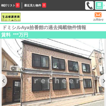
0
0
検討リスト
最近見た物件
お問合せ
ドミシルAya拾番館の過去掲載物件情報
賃料
***
万円