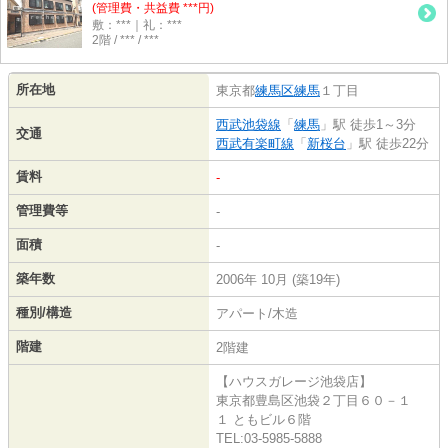
(管理費・共益費 ***円)
敷：***｜礼：***
2階 / *** / ***
所在地
東京都
練馬区
練馬
１丁目
西武池袋線
「
練馬
」駅 徒歩1～3分
交通
西武有楽町線
「
新桜台
」駅 徒歩22分
賃料
-
管理費等
-
面積
-
築年数
2006年 10月 (築19年)
種別/構造
アパート/木造
階建
2階建
【ハウスガレージ池袋店】
東京都豊島区池袋２丁目６０－１
１ ともビル６階
TEL:03-5985-5888