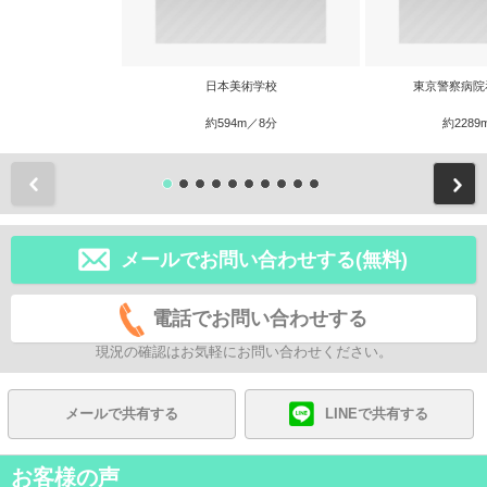
日本美術学校
東京警察病院
約594m／8分
約2289
前
メールでお問い合わせする(無料)
電話でお問い合わせする
現況の確認はお気軽にお問い合わせください。
メールで共有する
LINEで共有する
お客様の声