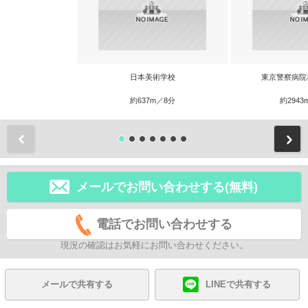
日本美術学校
東京警察病院
約637m／8分
約2943
前
メールでお問い合わせする(無料)
電話でお問い合わせする
現況の確認はお気軽にお問い合わせください。
メールで共有する
LINEで共有する