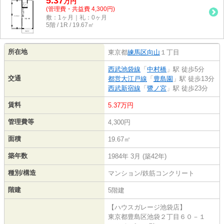
5.37
万
円
(管理費・共益費 4,300円)
敷：1ヶ月｜礼：0ヶ月
5階 / 1R / 19.67㎡
所在地
東京都
練馬区
向山
１丁目
西武池袋線
「
中村橋
」駅 徒歩5分
交通
都営大江戸線
「
豊島園
」駅 徒歩13分
西武新宿線
「
鷺ノ宮
」駅 徒歩23分
賃料
5.37万円
管理費等
4,300円
面積
19.67㎡
築年数
1984年 3月 (築42年)
種別/構造
マンション/鉄筋コンクリート
階建
5階建
【ハウスガレージ池袋店】
東京都豊島区池袋２丁目６０－１