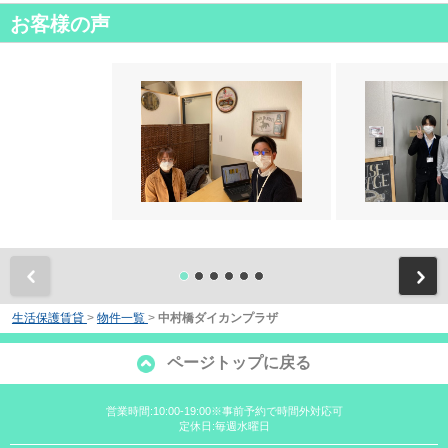
お客様の声
前
生活保護賃貸
>
物件一覧
>
中村橋ダイカンプラザ
ページトップに戻る
営業時間:10:00-19:00※事前予約で時間外対応可
定休日:毎週水曜日