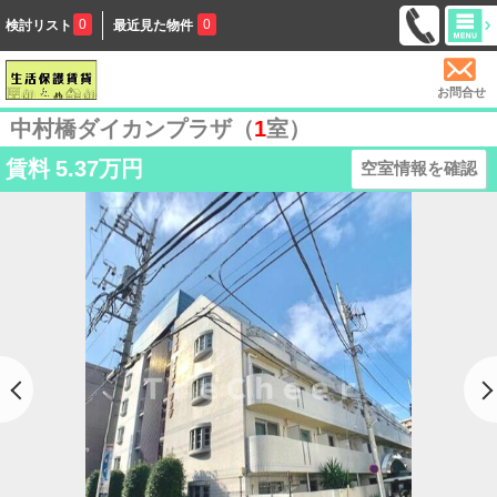
0
0
検討リスト
最近見た物件
お問合せ
中村橋ダイカンプラザ（
1
室）
賃料
5.37万円
空室情報を確認