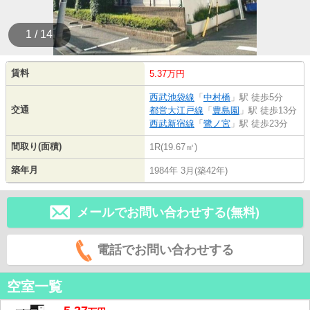
1 / 14
賃料
5.37万円
西武池袋線
「
中村橋
」駅 徒歩5分
交通
都営大江戸線
「
豊島園
」駅 徒歩13分
西武新宿線
「
鷺ノ宮
」駅 徒歩23分
間取り(面積)
1R(19.67㎡)
築年月
1984年 3月(築42年)
メールでお問い合わせする(無料)
電話でお問い合わせする
空室一覧