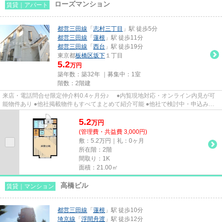
ローズマンション
賃貸｜アパート
都営三田線
「
志村三丁目
」駅 徒歩5分
都営三田線
「
蓮根
」駅 徒歩11分
都営三田線
「
西台
」駅 徒歩19分
東京都
板橋区
坂下
１丁目
5.2
万円
築年数：築32年 ｜募集中：
1室
階数：2階建
来店・電話問合せ限定仲介料0.4ヶ月分♪ ●内覧現地対応・オンライン内見が可
能物件あり ●他社掲載物件もすべてまとめて紹介可能 ●他社で検討中・申込み済
みのお客様、初期費用がさら...
5.2
万
円
(管理費・共益費 3,000円)
敷：5.2万円｜礼：0ヶ月
所在階：2階
間取り：1K
面積：21.00㎡
高橋ビル
賃貸｜マンション
都営三田線
「
蓮根
」駅 徒歩10分
埼京線
「
浮間舟渡
」駅 徒歩12分