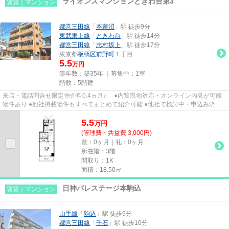
ライオンズマンションときわ台第3
賃貸｜マンション
都営三田線
「
本蓮沼
」駅 徒歩9分
東武東上線
「
ときわ台
」駅 徒歩14分
都営三田線
「
志村坂上
」駅 徒歩17分
東京都
板橋区
前野町
１丁目
5.5
万円
築年数：築35年 ｜募集中：
1室
階数：5階建
来店・電話問合せ限定仲介料0.4ヵ月♪ ●内覧現地対応・オンライン内見が可能
物件あり ●他社掲載物件もすべてまとめて紹介可能 ●他社で検討中・申込み済み
のお客様、初期費用がさらに...
5.5
万
円
(管理費・共益費 3,000円)
敷：0ヶ月｜礼：0ヶ月
所在階：3階
間取り：1K
面積：18.50㎡
日神パレステージ本駒込
賃貸｜マンション
山手線
「
駒込
」駅 徒歩9分
都営三田線
「
千石
」駅 徒歩10分