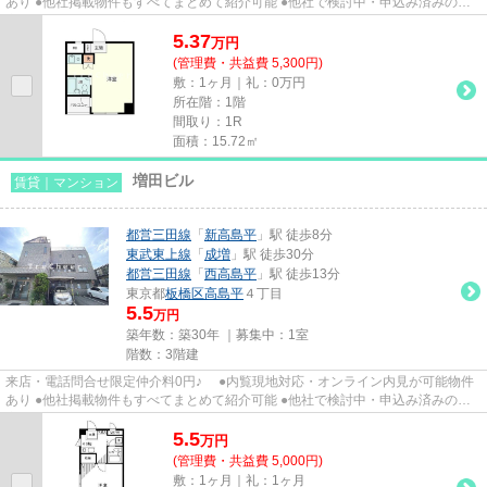
あり ●他社掲載物件もすべてまとめて紹介可能 ●他社で検討中・申込み済みのお
客様、初期費用がさらに減額...
5.37
万
円
(管理費・共益費 5,300円)
敷：1ヶ月｜礼：0万円
所在階：1階
間取り：1R
面積：15.72㎡
増田ビル
賃貸｜マンション
都営三田線
「
新高島平
」駅 徒歩8分
東武東上線
「
成増
」駅 徒歩30分
都営三田線
「
西高島平
」駅 徒歩13分
東京都
板橋区
高島平
４丁目
5.5
万円
築年数：築30年 ｜募集中：
1室
階数：3階建
来店・電話問合せ限定仲介料0円♪ ●内覧現地対応・オンライン内見が可能物件
あり ●他社掲載物件もすべてまとめて紹介可能 ●他社で検討中・申込み済みのお
客様、初期費用がさらに減額...
5.5
万
円
(管理費・共益費 5,000円)
敷：1ヶ月｜礼：1ヶ月