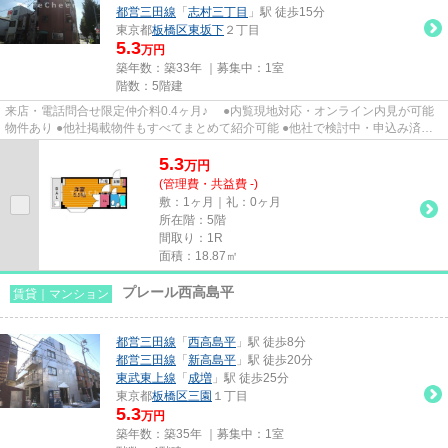
都営三田線
「
志村三丁目
」駅 徒歩15分
東京都
板橋区
東坂下
２丁目
5.3
万円
築年数：築33年 ｜募集中：
1室
階数：5階建
来店・電話問合せ限定仲介料0.4ヶ月♪ ●内覧現地対応・オンライン内見が可能
物件あり ●他社掲載物件もすべてまとめて紹介可能 ●他社で検討中・申込み済み
のお客様、初期費用がさらに...
5.3
万
円
(管理費・共益費 -)
敷：1ヶ月｜礼：0ヶ月
所在階：5階
間取り：1R
面積：18.87㎡
プレール西高島平
賃貸｜マンション
都営三田線
「
西高島平
」駅 徒歩8分
都営三田線
「
新高島平
」駅 徒歩20分
東武東上線
「
成増
」駅 徒歩25分
東京都
板橋区
三園
１丁目
5.3
万円
築年数：築35年 ｜募集中：
1室