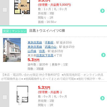
万
円
(管理費・共益費 5,000円)
敷：1ヶ月｜礼：0ヶ月
所在階：3階
間取り：1R
面積：16.50㎡
目黒トウエイハイツC棟
賃貸｜マンション
東急目黒線
「
不動前
」駅 徒歩10分
東急目黒線
「
武蔵小山
」駅 徒歩15分
山手線
「
目黒
」駅 徒歩15分
東京都
目黒区
下目黒
４丁目
5.3
万円
築年数：築35年 ｜募集中：
1室
階数：3階建
【来店・電話問い合わせ限定:仲介手数料0円】 ●内覧現地対応・オンライン内見
が可能物件あり● ●他掲載物件もすべてまとめて紹介可能● ●他社で検討中・申込
み済みのお客様、初期費用が...
5.3
万
円
(管理費・共益費 -)
敷：0ヶ月｜礼：0ヶ月
所在階：1階
間取り：1R