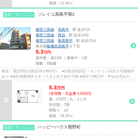
面積：11.00㎡
ソレイユ高島平第2
賃貸｜マンション
都営三田線
「
高島平
」駅 徒歩5分
都営三田線
「
西台
」駅 徒歩14分
都営三田線
「
新高島平
」駅 徒歩15分
東京都
板橋区
高島平
８丁目
5.3
万円
築年数：築33年 ｜募集中：
1室
階数：8階建
来店・電話問合せ限定仲介料0円♪ ●内覧現地対応・オンライン内見が可能物件
あり ●他社掲載物件もすべてまとめて紹介可能 ●他社で検討中・申込み済みのお
客様、初期費用がさらに減額...
5.3
万
円
(管理費・共益費 4,000円)
敷：0万円｜礼：1ヶ月
所在階：7階
間取り：1K
面積：18.30㎡
ハッピーハウス熊野町
賃貸｜マンション