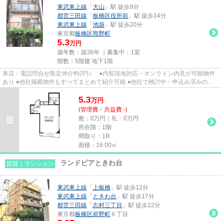
東武東上線
「
大山
」駅 徒歩9分
都営三田線
「
板橋区役所前
」駅 徒歩14分
東武東上線
「
池袋
」駅 徒歩20分
東京都
板橋区
熊野町
5.3
万円
築年数：築36年 ｜募集中：
1室
階数：5階建 地下1階
来店・電話問合せ限定仲介料0円♪ ●内覧現地対応・オンライン内見が可能物件
あり ●他社掲載物件もすべてまとめて紹介可能 ●他社で検討中・申込み済みのお
客様、初期費用がさらに減額...
5.3
万
円
(管理費・共益費 -)
敷：0万円｜礼：0万円
所在階：1階
間取り：1R
面積：16.00㎡
ランドピアときわ台
賃貸｜マンション
東武東上線
「
上板橋
」駅 徒歩12分
東武東上線
「
ときわ台
」駅 徒歩17分
都営三田線
「
志村三丁目
」駅 徒歩22分
東京都
板橋区
前野町
６丁目