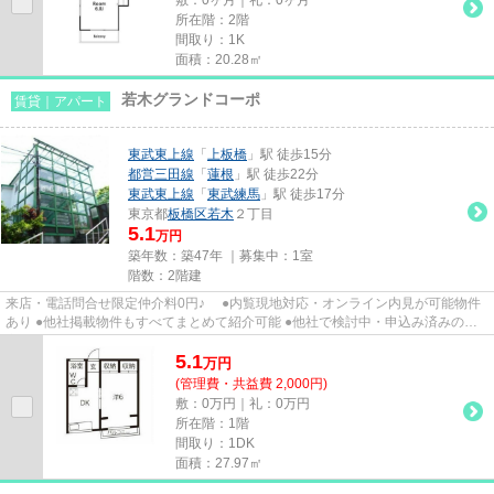
所在階：2階
間取り：1K
面積：20.28㎡
若木グランドコーポ
賃貸｜アパート
東武東上線
「
上板橋
」駅 徒歩15分
都営三田線
「
蓮根
」駅 徒歩22分
東武東上線
「
東武練馬
」駅 徒歩17分
東京都
板橋区
若木
２丁目
5.1
万円
築年数：築47年 ｜募集中：
1室
階数：2階建
来店・電話問合せ限定仲介料0円♪ ●内覧現地対応・オンライン内見が可能物件
あり ●他社掲載物件もすべてまとめて紹介可能 ●他社で検討中・申込み済みのお
客様、初期費用がさらに減額...
5.1
万
円
(管理費・共益費 2,000円)
敷：0万円｜礼：0万円
所在階：1階
間取り：1DK
面積：27.97㎡