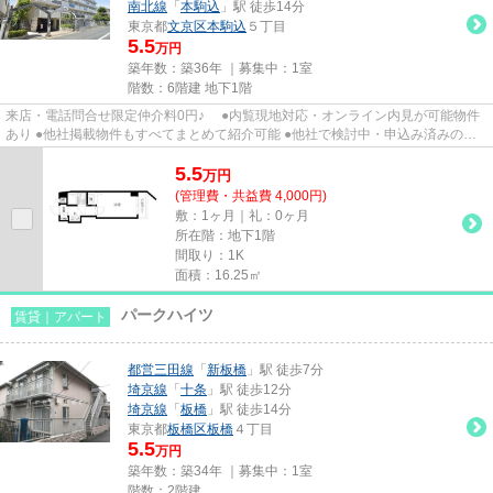
南北線
「
本駒込
」駅 徒歩14分
東京都
文京区
本駒込
５丁目
5.5
万円
築年数：築36年 ｜募集中：
1室
階数：6階建 地下1階
来店・電話問合せ限定仲介料0円♪ ●内覧現地対応・オンライン内見が可能物件
あり ●他社掲載物件もすべてまとめて紹介可能 ●他社で検討中・申込み済みのお
客様、初期費用がさらに減額...
5.5
万
円
(管理費・共益費 4,000円)
敷：1ヶ月｜礼：0ヶ月
所在階：地下1階
間取り：1K
面積：16.25㎡
パークハイツ
賃貸｜アパート
都営三田線
「
新板橋
」駅 徒歩7分
埼京線
「
十条
」駅 徒歩12分
埼京線
「
板橋
」駅 徒歩14分
東京都
板橋区
板橋
４丁目
5.5
万円
築年数：築34年 ｜募集中：
1室
階数：2階建