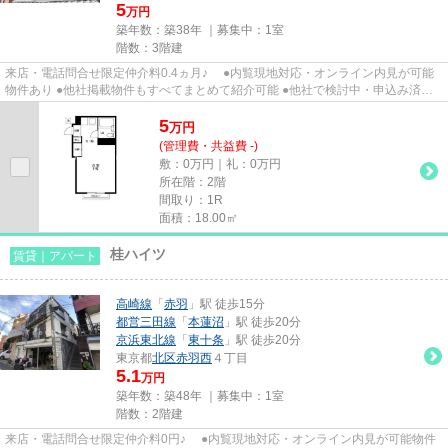
5
万円
築年数：築38年 ｜募集中：
1室
階数：3階建
来店・電話問合せ限定仲介料0.4ヵ月♪ ●内覧現地対応・オンライン内見が可能
物件あり ●他社掲載物件もすべてまとめて紹介可能 ●他社で検討中・申込み済み
のお客様、初期費用がさらに...
5
万
円
(管理費・共益費 -)
敷：0万円｜礼：0万円
所在階：2階
間取り：1R
面積：18.00㎡
桂ハイツ
賃貸｜アパート
高崎線
「
赤羽
」駅 徒歩15分
都営三田線
「
本蓮沼
」駅 徒歩20分
京浜東北線
「
東十条
」駅 徒歩20分
東京都
北区
赤羽西
４丁目
5.1
万円
築年数：築48年 ｜募集中：
1室
階数：2階建
来店・電話問合せ限定仲介料0円♪ ●内覧現地対応・オンライン内見が可能物件