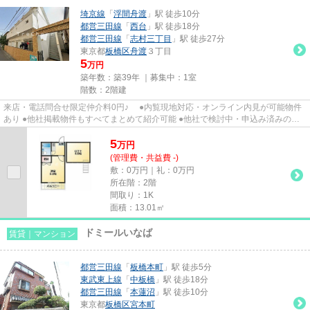
埼京線
「
浮間舟渡
」駅 徒歩10分
都営三田線
「
西台
」駅 徒歩18分
都営三田線
「
志村三丁目
」駅 徒歩27分
東京都
板橋区
舟渡
３丁目
5
万円
築年数：築39年 ｜募集中：
1室
階数：2階建
来店・電話問合せ限定仲介料0円♪ ●内覧現地対応・オンライン内見が可能物件
あり ●他社掲載物件もすべてまとめて紹介可能 ●他社で検討中・申込み済みのお
客様、初期費用がさらに減額...
5
万
円
(管理費・共益費 -)
敷：0万円｜礼：0万円
所在階：2階
間取り：1K
面積：13.01㎡
ドミールいなば
賃貸｜マンション
都営三田線
「
板橋本町
」駅 徒歩5分
東武東上線
「
中板橋
」駅 徒歩18分
都営三田線
「
本蓮沼
」駅 徒歩10分
東京都
板橋区
宮本町