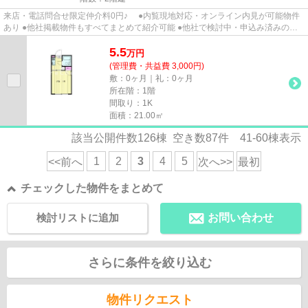
来店・電話問合せ限定仲介料0円♪ ●内覧現地対応・オンライン内見が可能物件
あり ●他社掲載物件もすべてまとめて紹介可能 ●他社で検討中・申込み済みのお
客様、初期費用がさらに減額...
5.5
万
円
(管理費・共益費 3,000円)
敷：0ヶ月｜礼：0ヶ月
所在階：1階
間取り：1K
面積：21.00㎡
該当公開件数
126
棟 空き数
87
件
41-60
棟表示
1
2
3
4
5
<<前へ
次へ>>
最初
チェックした物件をまとめて
検討リストに追加
お問い合わせ
さらに条件を絞り込む
物件リクエスト