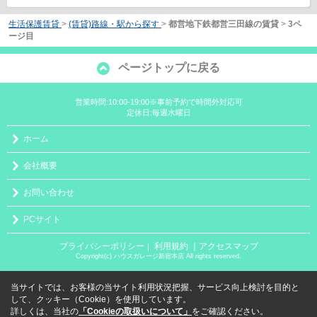
生活保護賃貸
>
(賃貸)路線・駅から探す
>
都営地下鉄都営三田線の賃貸
>
3ペ
ージ目
ページトップに戻る
営業時間:10:00-19:00※事前予約で時間外対応可
定休日:毎週水曜日
ホーム
会社概要
お問い合わせ
PCサイト
プライバシーポリシー
利用規約
｜アクセスマップ
｜
Copyright(c) ハウスガレージ新宿本店 All rights reserved.
当サイトでは、お客様の当サイト利用状況把握、サービス向上検討を目的と
して、クッキー（Cookie）を使用しています。
詳しくは、当社の
「Cookieの取扱いについて」
をご確認ください。