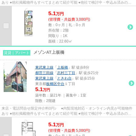
あり ●他社掲載物件もすべてまとめて紹介可能 ●他社で検討中・申込み済みのお
客様、初期費用がさらに減額...
5.1
万
円
(管理費・共益費 3,000円)
敷：0ヶ月｜礼：0ヶ月
所在階：2階
間取り：1K
面積：22.60㎡
メゾンAT上板橋
賃貸｜アパート
東武東上線
「
上板橋
」駅 徒歩8分
都営三田線
「
志村三丁目
」駅 徒歩21分
東武東上線
「
ときわ台
」駅 徒歩15分
東京都
板橋区
中台
１丁目
5.1
万円
築年数：築21年 ｜募集中：
1室
階数：2階建
来店・電話問合せ限定仲介料0円♪ ●内覧現地対応・オンライン内見が可能物件
あり ●他社掲載物件もすべてまとめて紹介可能 ●他社で検討中・申込み済みのお
客様、初期費用がさらに減額...
5.1
万
円
(管理費・共益費 5,000円)
敷：0ヶ月｜礼：0ヶ月