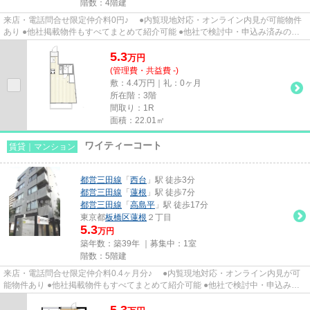
階数：4階建
来店・電話問合せ限定仲介料0円♪ ●内覧現地対応・オンライン内見が可能物件
あり ●他社掲載物件もすべてまとめて紹介可能 ●他社で検討中・申込み済みのお
客様、初期費用がさらに減額...
5.3
万
円
(管理費・共益費 -)
敷：4.4万円｜礼：0ヶ月
所在階：3階
間取り：1R
面積：22.01㎡
ワイティーコート
賃貸｜マンション
都営三田線
「
西台
」駅 徒歩3分
都営三田線
「
蓮根
」駅 徒歩7分
都営三田線
「
高島平
」駅 徒歩17分
東京都
板橋区
蓮根
２丁目
5.3
万円
築年数：築39年 ｜募集中：
1室
階数：5階建
来店・電話問合せ限定仲介料0.4ヶ月分♪ ●内覧現地対応・オンライン内見が可
能物件あり ●他社掲載物件もすべてまとめて紹介可能 ●他社で検討中・申込み済
みのお客様、初期費用がさら...
5.3