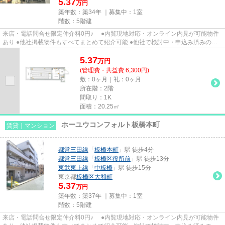
5.37
万円
築年数：築34年 ｜募集中：
1室
階数：5階建
来店・電話問合せ限定仲介料0円♪ ●内覧現地対応・オンライン内見が可能物件
あり ●他社掲載物件もすべてまとめて紹介可能 ●他社で検討中・申込み済みのお
客様、初期費用がさらに減額...
5.37
万
円
(管理費・共益費 6,300円)
敷：0ヶ月｜礼：0ヶ月
所在階：2階
間取り：1K
面積：20.25㎡
ホーユウコンフォルト板橋本町
賃貸｜マンション
都営三田線
「
板橋本町
」駅 徒歩4分
都営三田線
「
板橋区役所前
」駅 徒歩13分
東武東上線
「
中板橋
」駅 徒歩15分
東京都
板橋区
大和町
5.37
万円
築年数：築37年 ｜募集中：
1室
階数：5階建
来店・電話問合せ限定仲介料0円♪ ●内覧現地対応・オンライン内見が可能物件