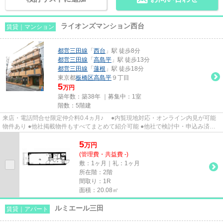
ライオンズマンション西台
賃貸｜マンション
都営三田線
「
西台
」駅 徒歩8分
都営三田線
「
高島平
」駅 徒歩13分
都営三田線
「
蓮根
」駅 徒歩18分
東京都
板橋区
高島平
９丁目
5
万円
築年数：築38年 ｜募集中：
1室
階数：5階建
来店・電話問合せ限定仲介料0.4ヵ月♪ ●内覧現地対応・オンライン内見が可能
物件あり ●他社掲載物件もすべてまとめて紹介可能 ●他社で検討中・申込み済み
のお客様、初期費用がさらに...
5
万
円
(管理費・共益費 -)
敷：1ヶ月｜礼：1ヶ月
所在階：2階
間取り：1R
面積：20.08㎡
ルミエール三田
賃貸｜アパート