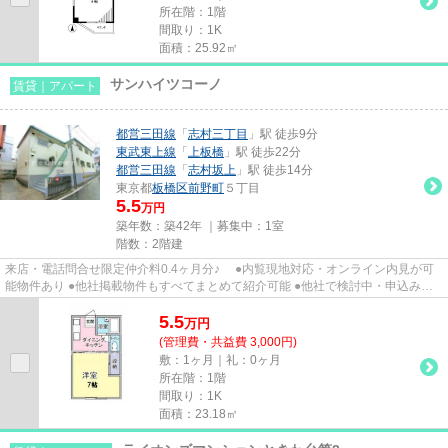
所在階：1階
間取り：1K
面積：25.92㎡
サンハイツコーノ
賃貸｜アパート
都営三田線
「
志村三丁目
」駅 徒歩9分
東武東上線
「
上板橋
」駅 徒歩22分
都営三田線
「
志村坂上
」駅 徒歩14分
東京都
板橋区
前野町
５丁目
5.5
万円
築年数：築42年 ｜募集中：
1室
階数：2階建
来店・電話問合せ限定仲介料0.4ヶ月分♪ ●内覧現地対応・オンライン内見が可
能物件あり ●他社掲載物件もすべてまとめて紹介可能 ●他社で検討中・申込み済
みのお客様、初期費用がさら...
5.5
万
円
(管理費・共益費 3,000円)
敷：1ヶ月｜礼：0ヶ月
所在階：1階
間取り：1K
面積：23.18㎡