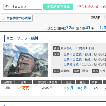
「学生社会人向け」
並び順：
空き物件のみ表示
72
41
1-3
該当公開件数
棟 空き数
件
サニーフラット鶴川
東京都
町田市
鶴川
１丁目
住所
交通
小田急小田原線
「
鶴川
」駅 徒歩1
小田急小田原線
「
柿生
」駅 徒歩2
小田急多摩線
「
五月台
」駅 徒歩3
築49年
2階建
木造
築年
階数
構造
所在階
賃料
管理費・共益費
敷金
礼金
間取り
2.5
万円
0ヶ月
0ヶ月
2階
2,000円
1K