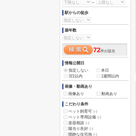
～
駅からの徒歩
築年数
72
件が該当
情報公開日
指定しない
本日
3日以内
1週間以内
画像・動画あり
画像あり
動画あり
こだわり条件
ペット飼育可
(-)
ペット専用設備
(-)
楽器相談
(-)
陽当り良好
(-)
閑静な住宅地
(-)