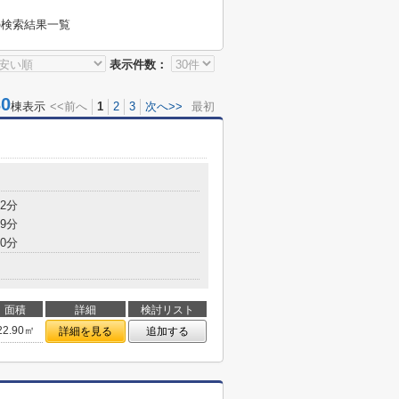
の検索結果一覧
表示件数：
0
棟表示
<<前へ
1
2
3
次へ>>
最初
2分
9分
0分
面積
詳細
検討リスト
22.90㎡
詳細を見る
追加する