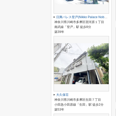
日興パレス登戸(Nikko Palace Noborito)
神奈川県川崎市多摩区宿河原１丁目
南武線「登戸」駅 徒歩8分
築39年
大久保荘
神奈川県川崎市多摩区生田７丁目
小田急小田原線「生田」駅 徒歩2分
築53年