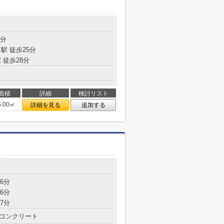
目
8分
駅 徒歩25分
 徒歩28分
面積
詳細
検討リスト
6.00㎡
詳細を見る
追加する
6分
6分
7分
コンクリート