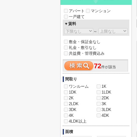
アパート
マンション
一戸建て
▼賃料
～
敷金・保証金なし
礼金・敷引なし
共益費・管理費込み
72
件が該当
間取り
ワンルーム
1K
1DK
1LDK
2K
2DK
2LDK
3K
3DK
3LDK
4K
4DK
4LDK以上
面積