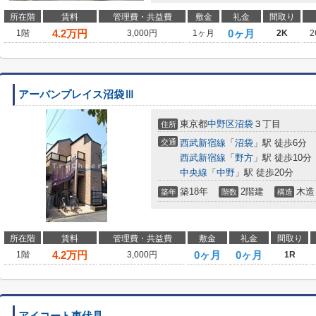
所在階
賃料
管理費・共益費
敷金
礼金
間取り
4.2
万円
0ヶ月
1階
3,000円
1ヶ月
2K
2
アーバンプレイス沼袋Ⅲ
東京都
中野区
沼袋
３丁目
住所
交通
西武新宿線
「
沼袋
」駅 徒歩6分
西武新宿線
「
野方
」駅 徒歩10分
中央線
「
中野
」駅 徒歩20分
築18年
2階建
木造
築年
階数
構造
所在階
賃料
管理費・共益費
敷金
礼金
間取り
4.2
万円
0ヶ月
0ヶ月
1階
3,000円
1R