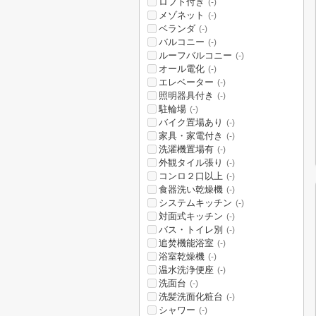
ロフト付き
(-)
メゾネット
(-)
ベランダ
(-)
バルコニー
(-)
ルーフバルコニー
(-)
オール電化
(-)
エレベーター
(-)
照明器具付き
(-)
駐輪場
(-)
バイク置場あり
(-)
家具・家電付き
(-)
洗濯機置場有
(-)
外観タイル張り
(-)
コンロ２口以上
(-)
食器洗い乾燥機
(-)
システムキッチン
(-)
対面式キッチン
(-)
バス・トイレ別
(-)
追焚機能浴室
(-)
浴室乾燥機
(-)
温水洗浄便座
(-)
洗面台
(-)
洗髪洗面化粧台
(-)
シャワー
(-)