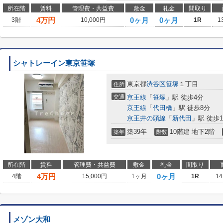
所在階
賃料
管理費・共益費
敷金
礼金
間取り
4
万円
0ヶ月
0ヶ月
3階
10,000円
1R
1
シャトレーイン東京笹塚
東京都
渋谷区
笹塚
１丁目
住所
交通
京王線
「
笹塚
」駅 徒歩4分
京王線
「
代田橋
」駅 徒歩8分
京王井の頭線
「
新代田
」駅 徒歩1
築39年
10階建 地下2階
築年
階数
所在階
賃料
管理費・共益費
敷金
礼金
間取り
4
万円
0ヶ月
4階
15,000円
1ヶ月
1R
14
メゾン大和