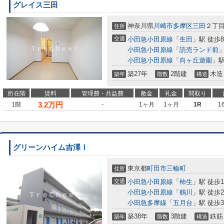
グレイス三田
神奈川県
川崎市多摩区
三田
２丁
住所
交通
小田急小田原線
「
生田
」駅 徒歩
小田急小田原線
「
読売ランド前
」
小田急小田原線
「
向ヶ丘遊園
」駅
築27年
2階建
木造
築年
階数
構造
所在階
賃料
管理費・共益費
敷金
礼金
間取り
3.2
万円
1階
-
1ヶ月
1ヶ月
1R
1
グリーンハイム吉澤Ⅰ
東京都
町田市
三輪町
住所
交通
小田急小田原線
「
柿生
」駅 徒歩1
小田急小田原線
「
鶴川
」駅 徒歩2
小田急多摩線
「
五月台
」駅 徒歩3
築38年
3階建
鉄筋
築年
階数
構造