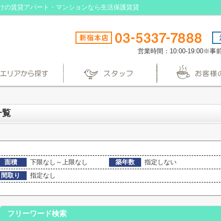
けの賃貸アパート・マンションなら生活保護賃貸
営業時間：10:00-19:00
一覧
面積
下限なし～上限なし
築年数
指定しない
間取り
指定なし
フリーワード検索