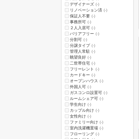
デザイナーズ
(-)
リノベーション済
(-)
保証人不要
(-)
事務所可
(-)
２人入居可
(-)
バリアフリー
(-)
分割可
(-)
分譲タイプ
(-)
管理人常駐
(-)
眺望良好
(-)
二世帯住宅
(-)
フリーレント
(-)
カードキー
(-)
オープンハウス
(-)
外国人可
(-)
ガスコンロ設置可
(-)
ルームシェア可
(-)
学生向け
(-)
カップル向け
(-)
女性向け
(-)
ファミリー向け
(-)
室内洗濯機置場
(-)
フローリング
(-)