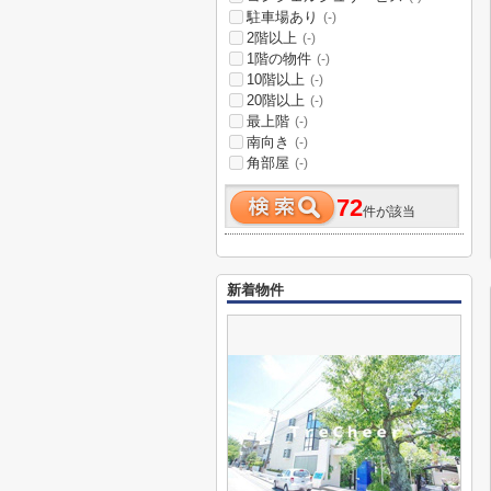
駐車場あり
(-)
2階以上
(-)
1階の物件
(-)
10階以上
(-)
20階以上
(-)
最上階
(-)
南向き
(-)
角部屋
(-)
72
件が該当
新着物件