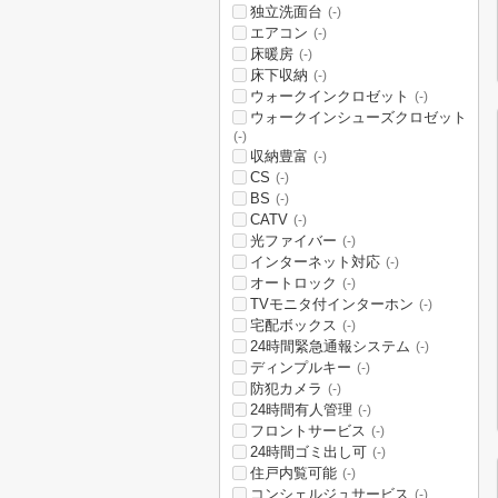
独立洗面台
(-)
エアコン
(-)
床暖房
(-)
床下収納
(-)
ウォークインクロゼット
(-)
ウォークインシューズクロゼット
(-)
収納豊富
(-)
CS
(-)
BS
(-)
CATV
(-)
光ファイバー
(-)
インターネット対応
(-)
オートロック
(-)
TVモニタ付インターホン
(-)
宅配ボックス
(-)
24時間緊急通報システム
(-)
ディンプルキー
(-)
防犯カメラ
(-)
24時間有人管理
(-)
フロントサービス
(-)
24時間ゴミ出し可
(-)
住戸内覧可能
(-)
コンシェルジュサービス
(-)