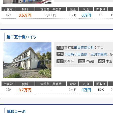
所在階
賃料
管理費・共益費
敷金
礼金
間取り
3.5
万円
0万円
1階
3,000円
1ヶ月
1K
1
第二五十嵐ハイツ
東京都
町田市
南大谷
５丁目
住所
交通
小田急小田原線
「
玉川学園前
」駅
築40年
2階建
木造
築年
階数
構造
所在階
賃料
管理費・共益費
敷金
礼金
間取り
3.7
万円
0万円
2階
-
1ヶ月
1DK
2
清和コーポ