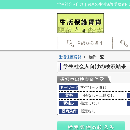
学生社会人向け｜東京の生活保護受給者向
生活保護賃貸
>
物件一覧
学生社会人向けの検索結果
キーワード
学生社会人向け
賃料
下限なし～上限なし
駅徒歩
指定しない
設備条件
指定なし