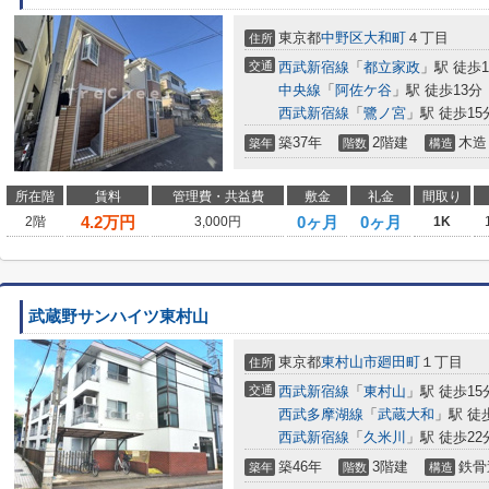
東京都
中野区
大和町
４丁目
住所
交通
西武新宿線
「
都立家政
」駅 徒歩1
中央線
「
阿佐ケ谷
」駅 徒歩13分
西武新宿線
「
鷺ノ宮
」駅 徒歩15
築37年
2階建
木造
築年
階数
構造
所在階
賃料
管理費・共益費
敷金
礼金
間取り
4.2
万円
0ヶ月
0ヶ月
2階
3,000円
1K
武蔵野サンハイツ東村山
東京都
東村山市
廻田町
１丁目
住所
交通
西武新宿線
「
東村山
」駅 徒歩15
西武多摩湖線
「
武蔵大和
」駅 徒
西武新宿線
「
久米川
」駅 徒歩22
築46年
3階建
鉄骨
築年
階数
構造