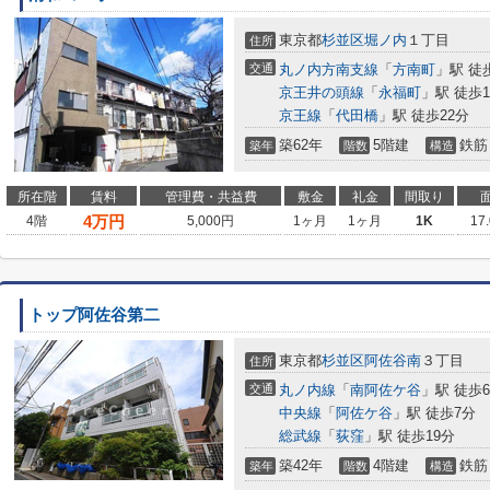
東京都
杉並区
堀ノ内
１丁目
住所
交通
丸ノ内方南支線
「
方南町
」駅 徒
京王井の頭線
「
永福町
」駅 徒歩1
京王線
「
代田橋
」駅 徒歩22分
築62年
5階建
鉄筋
築年
階数
構造
所在階
賃料
管理費・共益費
敷金
礼金
間取り
4
万円
4階
5,000円
1ヶ月
1ヶ月
1K
17
トップ阿佐谷第二
東京都
杉並区
阿佐谷南
３丁目
住所
交通
丸ノ内線
「
南阿佐ケ谷
」駅 徒歩
中央線
「
阿佐ケ谷
」駅 徒歩7分
総武線
「
荻窪
」駅 徒歩19分
築42年
4階建
鉄筋
築年
階数
構造