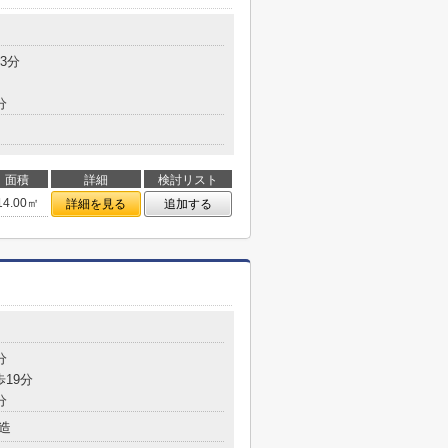
3分
分
面積
詳細
検討リスト
14.00㎡
詳細を見る
追加する
分
歩19分
分
造