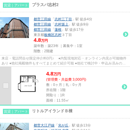
プラスパ志村2
賃貸｜アパート
都営三田線
「
志村三丁目
」駅 徒歩4分
都営三田線
「
志村坂上
」駅 徒歩9分
都営三田線
「
蓮根
」駅 徒歩17分
東京都
板橋区
志村
３丁目
4.8
万円
築年数：築23年 ｜募集中：
1室
階数：2階建
来店・電話問合せ限定仲介料0円♪ ●内覧現地対応・オンライン内見が可能物件
あり ●他社掲載物件もすべてまとめて紹介可能 ●他社で検討中・申込み済みのお
客様、初期費用がさらに減額...
4.8
万
円
(管理費・共益費 3,000円)
敷：0ヶ月｜礼：0ヶ月
所在階：1階
間取り：1R
面積：11.55㎡
リトルアイランドＢ棟
賃貸｜アパート
都営大江戸線
「
光が丘
」駅 徒歩13分