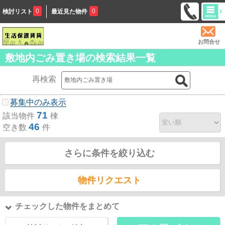
0
0
検討リスト
最近見た物件
お問合せ
敷地内ごみ置き場の検索結果一覧
再検索
募集中のみ表示
71
該当物件
棟
46
空き数
件
さらに条件を絞り込む
物件リクエスト
チェックした物件をまとめて