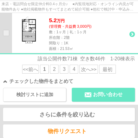
来店・電話問合せ限定仲介料0.4ヶ月分♪ ●内覧現地対応・オンライン内見が可
能物件あり ●他社掲載物件もすべてまとめて紹介可能 ●他社で検討中・申込み済
みのお客様、初期費用がさら...
5.2
万
円
(管理費・共益費 3,000円)
敷：1ヶ月｜礼：1ヶ月
所在階：2階
間取り：1K
面積：21.53㎡
該当公開件数
71
棟 空き数
46
件
1-20
棟表示
1
2
3
4
<<前へ
次へ>>
最初
チェックした物件をまとめて
検討リストに追加
お問い合わせ
さらに条件を絞り込む
物件リクエスト