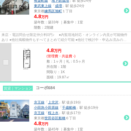
有楽町線
「
地下鉄成増
」駅 徒歩24分
東武東上線
「
成増
」駅 徒歩24分
東京都
練馬区
旭町
１丁目
4.8
万円
築年数：築33年 ｜募集中：
1室
階数：2階建
来店・電話問合せ限定仲介料0円♪ ●内覧現地対応・オンライン内見が可能物件
あり ●他社掲載物件もすべてまとめて紹介可能 ●他社で検討中・申込み済みのお
客様、初期費用がさらに減額...
4.8
万
円
(管理費・共益費 -)
敷：1ヶ月｜礼：0.5ヶ月
所在階：1階
間取り：1K
面積：19.87㎡
コーポ684
賃貸｜マンション
京王線
「
上北沢
」駅 徒歩19分
小田急小田原線
「
千歳船橋
」駅 徒歩19分
京王線
「
桜上水
」駅 徒歩17分
東京都
世田谷区
船橋
６丁目
4.8
万円
築年数：築45年 ｜募集中：
1室