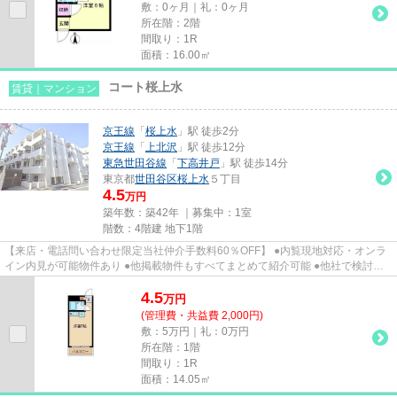
敷：0ヶ月｜礼：0ヶ月
所在階：2階
間取り：1R
面積：16.00㎡
コート桜上水
賃貸｜マンション
京王線
「
桜上水
」駅 徒歩2分
京王線
「
上北沢
」駅 徒歩12分
東急世田谷線
「
下高井戸
」駅 徒歩14分
東京都
世田谷区
桜上水
５丁目
4.5
万円
築年数：築42年 ｜募集中：
1室
階数：4階建 地下1階
【来店・電話問い合わせ限定当社仲介手数料60％OFF】 ●内覧現地対応・オンラ
イン内見が可能物件あり ●他掲載物件もすべてまとめて紹介可能 ●他社で検討
中・申込み済みのお客様、初期費...
4.5
万
円
(管理費・共益費 2,000円)
敷：5万円｜礼：0万円
所在階：1階
間取り：1R
面積：14.05㎡