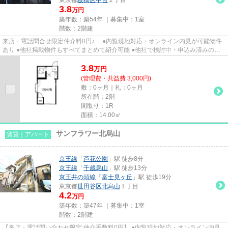
3.8
万円
築年数：築54年 ｜募集中：
1室
階数：2階建
来店・電話問合せ限定仲介料0円♪ ●内覧現地対応・オンライン内見が可能物件
あり ●他社掲載物件もすべてまとめて紹介可能 ●他社で検討中・申込み済みのお
客様、初期費用がさらに減額...
3.8
万
円
(管理費・共益費 3,000円)
敷：0ヶ月｜礼：0ヶ月
所在階：2階
間取り：1R
面積：14.00㎡
サンフラワー北烏山
賃貸｜アパート
京王線
「
芦花公園
」駅 徒歩8分
京王線
「
千歳烏山
」駅 徒歩13分
京王井の頭線
「
富士見ヶ丘
」駅 徒歩19分
東京都
世田谷区
北烏山
１丁目
4.2
万円
築年数：築47年 ｜募集中：
1室
階数：2階建
【来店・電話問い合わせ限定:仲介手数料0円】 ●内覧現地対応・オンライン内見