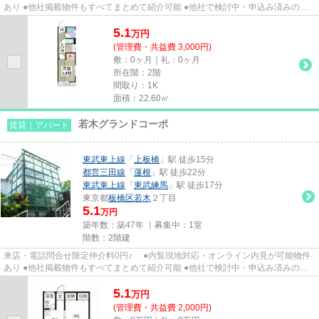
あり ●他社掲載物件もすべてまとめて紹介可能 ●他社で検討中・申込み済みのお
客様、初期費用がさらに減額...
5.1
万
円
(管理費・共益費 3,000円)
敷：0ヶ月｜礼：0ヶ月
所在階：2階
間取り：1K
面積：22.60㎡
若木グランドコーポ
賃貸｜アパート
東武東上線
「
上板橋
」駅 徒歩15分
都営三田線
「
蓮根
」駅 徒歩22分
東武東上線
「
東武練馬
」駅 徒歩17分
東京都
板橋区
若木
２丁目
5.1
万円
築年数：築47年 ｜募集中：
1室
階数：2階建
来店・電話問合せ限定仲介料0円♪ ●内覧現地対応・オンライン内見が可能物件
あり ●他社掲載物件もすべてまとめて紹介可能 ●他社で検討中・申込み済みのお
客様、初期費用がさらに減額...
5.1
万
円
(管理費・共益費 2,000円)