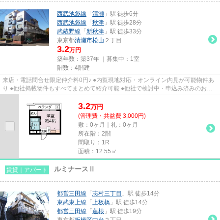
西武池袋線
「
清瀬
」駅 徒歩6分
西武池袋線
「
秋津
」駅 徒歩28分
武蔵野線
「
新秋津
」駅 徒歩33分
東京都
清瀬市
松山
２丁目
3.2
万円
築年数：築37年 ｜募集中：
1室
階数：4階建
来店・電話問合せ限定仲介料0円♪ ●内覧現地対応・オンライン内見が可能物件あ
り ●他社掲載物件もすべてまとめて紹介可能 ●他社で検討中・申込み済みのお客
様、初期費用がさらに減額可...
3.2
万
円
(管理費・共益費 3,000円)
敷：0ヶ月｜礼：0ヶ月
所在階：2階
間取り：1R
面積：12.55㎡
ルミナースⅡ
賃貸｜アパート
都営三田線
「
志村三丁目
」駅 徒歩14分
東武東上線
「
上板橋
」駅 徒歩14分
都営三田線
「
蓮根
」駅 徒歩19分
東京都
板橋区
中台
２丁目