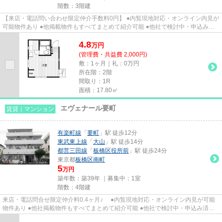
階数：3階建
【来店・電話問い合わせ限定仲介手数料0円】 ●内覧現地対応・オンライン内見が
可能物件あり ●他掲載物件もすべてまとめて紹介可能 ●他社で検討中・申込み済
みのお客様、初期費用がさら...
4.8
万
円
(管理費・共益費 2,000円)
敷：1ヶ月｜礼：0万円
所在階：2階
間取り：1R
面積：17.80㎡
エヴェナール要町
賃貸｜マンション
有楽町線
「
要町
」駅 徒歩12分
東武東上線
「
大山
」駅 徒歩14分
都営三田線
「
板橋区役所前
」駅 徒歩24分
東京都
板橋区
南町
5
万円
築年数：築39年 ｜募集中：
1室
階数：4階建
来店・電話問合せ限定仲介料0.4ヶ月♪ ●内覧現地対応・オンライン内見が可能
物件あり ●他社掲載物件もすべてまとめて紹介可能 ●他社で検討中・申込み済み
のお客様、初期費用がさらに...