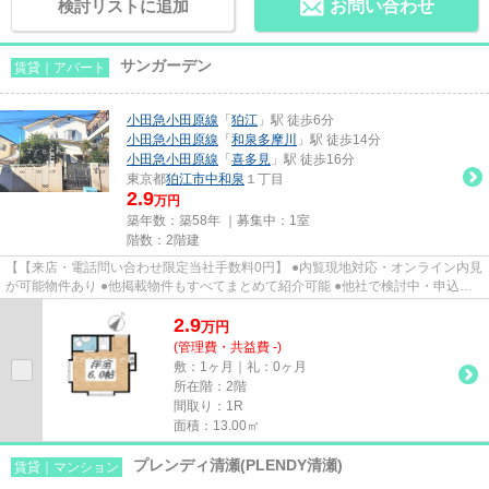
検討リストに追加
お問い合わせ
サンガーデン
賃貸｜アパート
小田急小田原線
「
狛江
」駅 徒歩6分
小田急小田原線
「
和泉多摩川
」駅 徒歩14分
小田急小田原線
「
喜多見
」駅 徒歩16分
東京都
狛江市
中和泉
１丁目
2.9
万円
築年数：築58年 ｜募集中：
1室
階数：2階建
【【来店・電話問い合わせ限定当社手数料0円】 ●内覧現地対応・オンライン内見
が可能物件あり ●他掲載物件もすべてまとめて紹介可能 ●他社で検討中・申込み
済みのお客様、初期費用がさ...
2.9
万
円
(管理費・共益費 -)
敷：1ヶ月｜礼：0ヶ月
所在階：2階
間取り：1R
面積：13.00㎡
プレンディ清瀬(PLENDY清瀬)
賃貸｜マンション