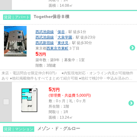
面積：14.08㎡
Together保谷Ｂ棟
賃貸｜アパート
西武池袋線
「
保谷
」駅 徒歩1分
西武池袋線
「
大泉学園
」駅 徒歩23分
西武新宿線
「
東伏見
」駅 徒歩30分
東京都
西東京市
東町
３丁目
5
万円
築年数：築9年 ｜募集中：
1室
階数：3階建
来店・電話問合せ限定仲介料0円♪ ●内覧現地対応・オンライン内見が可能物件
あり ●他社掲載物件もすべてまとめて紹介可能 ●他社で検討中・申込み済みのお
客様、初期費用がさらに減額...
5
万
円
(管理費・共益費 5,000円)
敷：0ヶ月｜礼：0ヶ月
所在階：1階
間取り：1R
面積：13.24㎡
メゾン・ド・グルロー
賃貸｜マンション