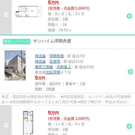
5
万
円
(管理費・共益費 5,000円)
敷：0ヶ月｜礼：0ヶ月
所在階：1階
間取り：1K
面積：16.53㎡
サンハイム浮間舟渡
賃貸｜アパート
埼京線
「
浮間舟渡
」駅 徒歩7分
埼京線
「
北赤羽
」駅 徒歩11分
都営三田線
「
志村坂上
」駅 徒歩23分
東京都
北区
浮間
４丁目
5
万円
築年数：築34年 ｜募集中：
1室
階数：2階建
来店・電話問合せ限定仲介料0円♪ ●内覧現地対応・オンライン内見が可能物件
あり ●他社掲載物件もすべてまとめて紹介可能 ●他社で検討中・申込み済みのお
客様、初期費用がさらに減額...
5
万
円
(管理費・共益費 3,000円)
敷：1ヶ月｜礼：0ヶ月
所在階：1階
間取り：1K