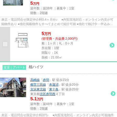
5
万円
築年数：築38年 ｜募集中：
1室
階数：2階建
来店・電話問合せ限定仲介料0.4ヶ月分♪ ●内覧現地対応・オンライン内見が可
能物件あり ●他社掲載物件もすべてまとめて紹介可能 ●他社で検討中・申込み済
みのお客様、初期費用がさら...
5
万
円
(管理費・共益費 2,000円)
敷：1ヶ月｜礼：0ヶ月
所在階：1階
間取り：1K
面積：21.00㎡
桂ハイツ
賃貸｜アパート
高崎線
「
赤羽
」駅 徒歩15分
都営三田線
「
本蓮沼
」駅 徒歩20分
京浜東北線
「
東十条
」駅 徒歩20分
東京都
北区
赤羽西
４丁目
5.1
万円
築年数：築48年 ｜募集中：
1室
階数：2階建
来店・電話問合せ限定仲介料0円♪ ●内覧現地対応・オンライン内見が可能物件