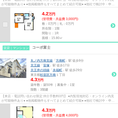
が可能物件あり● ●他掲載物件もすべてまとめて紹介可能● ●他社で検討中・申込
み済みのお客様、初期費用が...
4.2
万
円
(管理費・共益費 3,000円)
敷：0万円｜礼：0万円
所在階：1階
間取り：1R
面積：15.80㎡
コーポ富士
賃貸｜マンション
丸ノ内方南支線
「
方南町
」駅 徒歩9分
京王線
「
笹塚
」駅 徒歩17分
京王井の頭線
「
永福町
」駅 徒歩29分
東京都
杉並区
方南
１丁目
4.3
万円
築年数：築50年 ｜募集中：
1室
階数：3階建
【来店・電話問い合わせ限定:仲介手数料0円】 ●内覧現地対応・オンライン内見
が可能物件あり● ●他掲載物件もすべてまとめて紹介可能● ●他社で検討中・申込
み済みのお客様、初期費用が...
4.3
万
円
(管理費・共益費 4,000円)