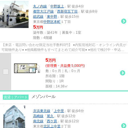
丸ノ内線
「
中野坂上
」駅 徒歩4分
都営大江戸線
「
西新宿五丁目
」駅 徒歩8分
総武線
「
東中野
」駅 徒歩15分
東京都
中野区
本町
１丁目
5
万円
築年数：築41年 ｜募集中：
1室
階数：4階建
【来店・電話問い合わせ限定当社手数料0円】 ●内覧現地対応・オンライン内見が
可能物件あり● ●他掲載物件もすべてまとめて紹介可能● ●他社で検討中・申込み
済みのお客様、初期費用がさ...
5
万
円
(管理費・共益費 5,000円)
敷：0ヶ月｜礼：0ヶ月
所在階：1階
間取り：1R
面積：14.38㎡
メゾンパール
賃貸｜アパート
京浜東北線
「
上中里
」駅 徒歩6分
高崎線
「
尾久
」駅 徒歩12分
南北線
「
西ケ原
」駅 徒歩12分
東京都
北区
上中里
２丁目