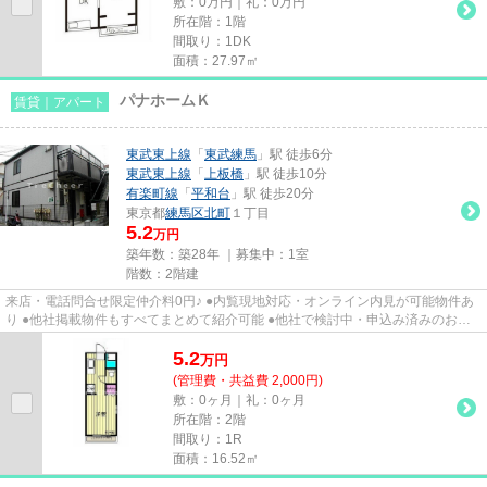
敷：0万円｜礼：0万円
所在階：1階
間取り：1DK
面積：27.97㎡
パナホームＫ
賃貸｜アパート
東武東上線
「
東武練馬
」駅 徒歩6分
東武東上線
「
上板橋
」駅 徒歩10分
有楽町線
「
平和台
」駅 徒歩20分
東京都
練馬区
北町
１丁目
5.2
万円
築年数：築28年 ｜募集中：
1室
階数：2階建
来店・電話問合せ限定仲介料0円♪ ●内覧現地対応・オンライン内見が可能物件あ
り ●他社掲載物件もすべてまとめて紹介可能 ●他社で検討中・申込み済みのお客
様、初期費用がさらに減額可...
5.2
万
円
(管理費・共益費 2,000円)
敷：0ヶ月｜礼：0ヶ月
所在階：2階
間取り：1R
面積：16.52㎡