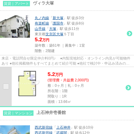
ヴィラ大塚
賃貸｜アパート
丸ノ内線
「
新大塚
」駅 徒歩3分
有楽町線
「
護国寺
」駅 徒歩8分
山手線
「
大塚
」駅 徒歩11分
東京都
文京区
大塚
５丁目
5.2
万円
築年数：築61年 ｜募集中：
1室
階数：2階建
来店・電話問合せ限定仲介料0円♪ ●内覧現地対応・オンライン内見が可能物件
あり ●他社掲載物件もすべてまとめて紹介可能 ●他社で検討中・申込み済みのお
客様、初期費用がさらに減額...
5.2
万
円
(管理費・共益費 2,000円)
敷：0ヶ月｜礼：0ヶ月
所在階：1階
間取り：1R
面積：13.66㎡
上石神井壱番館
賃貸｜マンション
西武新宿線
「
上石神井
」駅 徒歩10分
西武新宿線
「
武蔵関
」駅 徒歩12分