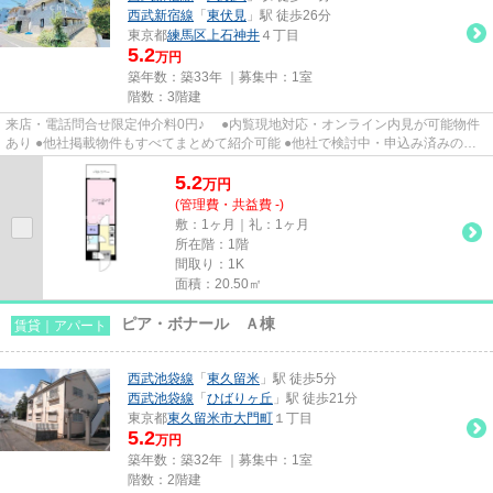
西武新宿線
「
東伏見
」駅 徒歩26分
東京都
練馬区
上石神井
４丁目
5.2
万円
築年数：築33年 ｜募集中：
1室
階数：3階建
来店・電話問合せ限定仲介料0円♪ ●内覧現地対応・オンライン内見が可能物件
あり ●他社掲載物件もすべてまとめて紹介可能 ●他社で検討中・申込み済みのお
客様、初期費用がさらに減額...
5.2
万
円
(管理費・共益費 -)
敷：1ヶ月｜礼：1ヶ月
所在階：1階
間取り：1K
面積：20.50㎡
ピア・ボナール Ａ棟
賃貸｜アパート
西武池袋線
「
東久留米
」駅 徒歩5分
西武池袋線
「
ひばりヶ丘
」駅 徒歩21分
東京都
東久留米市
大門町
１丁目
5.2
万円
築年数：築32年 ｜募集中：
1室
階数：2階建